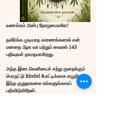
வணக்கம் அன்பு தோழமைகளே!
தவிர்க்க முடியாத காரணங்களால் என் 
மனதை ஆள வா மற்றும் வைரஸ் 143 
பதிவுகள் தாமதமாகிறது.
அந்த இடைவெளியைச் சற்று குறைக்கும் 
பொருட்டு kindel போட்டிக்காக எழுதிய 
இந்த குறுநாவலை உங்களுக்காகப் 
பதிவிடுகிறேன்.
உங்கள் கருத்து
க்களைப் 
பகிர்ந்துகொள்ளுங்கள்.
கூடு - 1
கூடு - 2
கூடு - 3
கூடு - 4