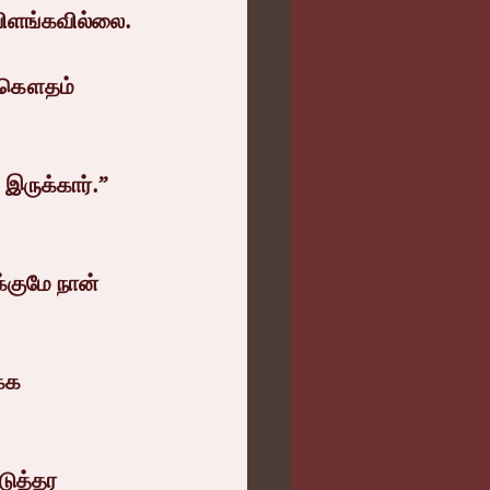
் விளங்கவில்லை.
் கௌதம் 
இருக்கார்.” 
்குமே நான் 
்க 
டுத்தர 