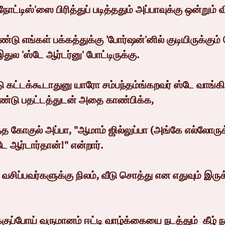
நோட்டிஸ்'ஸை பிரித்துப் படித்ததும் அப்பாவுக்கு ஒன்றும
ு எங்கள் பக்கத்துக்கு 'போர்ஷன்'னில் குடியிருக்கும
துல 'ஸ்டே ஆர்டர்னு' போட்டிருக்கு.
ு கட்டக்கூடாதுனு யாரோ சம்பந்தம்ங்கறவர் ஸ்டே வாங்கி 
்டு பதட்டத்துடன் அதை காண்பிக்க,
்த்த கோகுல் அப்பா, "ஆமாம் ஜில்லுப்பா (அங்கே எல்லோருக
ே ஆர்டார்தான்!" என்றார்.
 வசிப்பவர்களுக்கு நிலம், வீடு சொத்து என எதுவும் இருக
ப்போய் வருமானம் ஈட்டி வாழ்க்கையை நடத்தும்  கீழ் ந