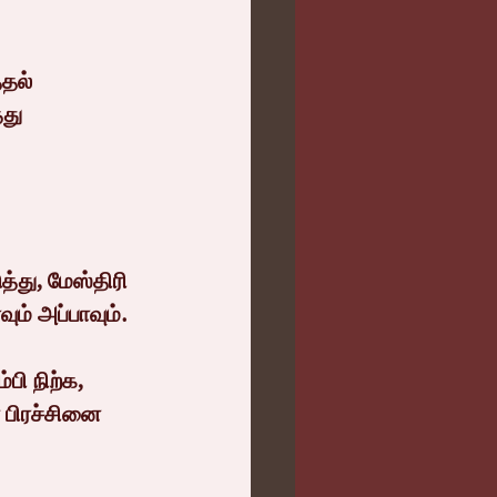
தல்  
து 
து, மேஸ்திரி 
் அப்பாவும்.
பி நிற்க, 
 பிரச்சினை 