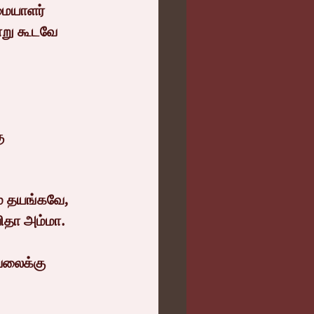
மையாளர் 
்று கூடவே 
ு 
 தயங்கவே, 
ிதா அம்மா.
ேலைக்கு 