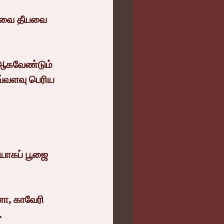
லவை தீயவை 
கவேண்டும் 
்வளவு பெரிய 
ையாகப் பூஜை 
ணா, காவேரி 
.