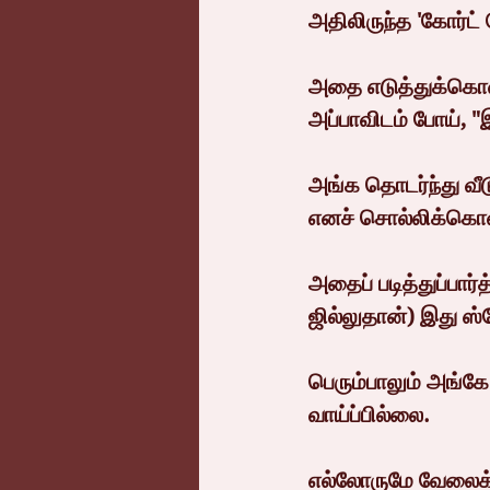
அதிலிருந்த 'கோர்ட் 
அதை எடுத்துக்கொண்ட
அப்பாவிடம் போய், "இ
அங்க தொடர்ந்து வீட
எனச் சொல்லிக்கொண
அதைப் படித்துப்பார
ஜில்லுதான்) இது ஸ்ட
பெரும்பாலும் அங்கே
வாய்ப்பில்லை.
எல்லோருமே வேலைக்கு