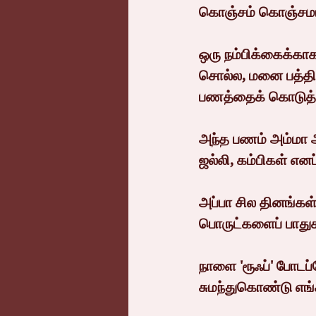
கொஞ்சம் கொஞ்சமா 
ஒரு நம்பிக்கைக்கா
சொல்ல, மனை பத்தி
பணத்தைக் கொடுத்த
அந்த பணம் அம்மா அப
ஜல்லி, கம்பிகள் என
அப்பா சில தினங்கள
பொருட்களைப் பாதுக
நாளை 'ரூஃப்' போடப
சுமந்துகொண்டு எங்க