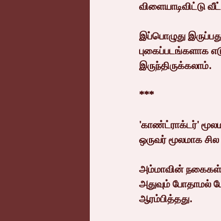
விளையாடிவிட்டு வீட
இப்பொழுது இருப்பத
புகைப்படங்களாக எட
இருந்திருக்கலாம்.
***
'காண்ட்ராக்டர்' ம
ஒருவர் மூலமாக சில
அம்மாவின் நகைகள் எல
அதுவும் போதாமல் ம
ஆரம்பித்தது.