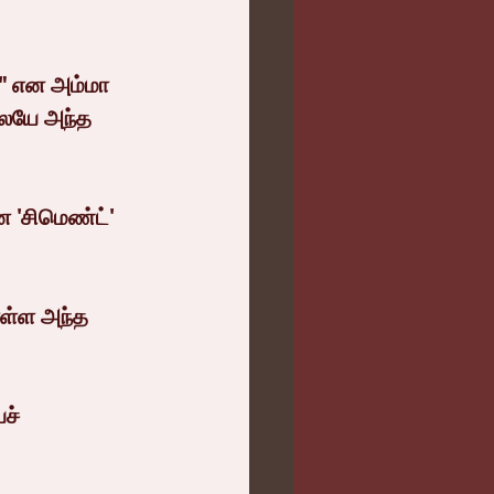
" என அம்மா 
ேயே அந்த 
 'சிமெண்ட்' 
ள்ள அந்த 
ச் 