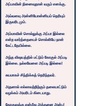
அப்பாவின் நினைவுதான் வரும் எனக்கு.
அவ்வளவு அன்னியோன்னியம் தெரியும் 
இருவரிடமும்.
அம்மாவின் சொல்லுக்கு அப்பா இல்லை 
என்ற வார்த்தையைச் சொல்லியே நான் 
கேட்டதேயில்லை.
அந்த விஷயத்தில் மட்டும் கோகுல் அப்படி 
இல்லை. நல்லவேளை அப்படி இல்லை!
சுயமாகச் சிந்திக்கத் தெரிந்தவர்.
அதனால் எல்லாவற்றிற்கும் தலையாட்டும் 
வழக்கம் அவரிடம் கிடையாது.
கோகுலுக்கு என்மீது அத்தனை அன்பு! 