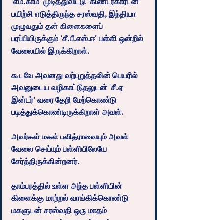
'எம்.காம்' முடித்துவிட்டு 'கிண்டர்கார்டன்' 
பயிற்சி எடுத்திருந்த சரஸ்வதி, இந்தியா 
முழுவதும் தன் கிளைகளைப் 
பரப்பியிருக்கும் 'சீ.பீ.எஸ்.ஈ' பள்ளி ஒன்றில் 
வேலையில் இருக்கிறாள்.
கூடவே அவனது வற்புறுத்தலின் பெயரில் 
அவனுடைய வழிகாட்டுதலுடன் 'சீ.ஏ 
இன்டர்' வரை தேறி மேற்கொண்டு 
படித்துக்கொண்டிருக்கிறாள் அவள்.
அவர்கள் மகள் பவித்ராவையும் அவள் 
வேலை செய்யும் பள்ளியிலேயே 
சேர்த்திருக்கின்றனர்.
தாம்பரத்தில் உள்ள அந்த பள்ளியின் 
கிளைக்கு மாற்றல் வாங்கிக்கொண்டு  
மகளுடன் சரஸ்வதி ஒரு மாதம் 