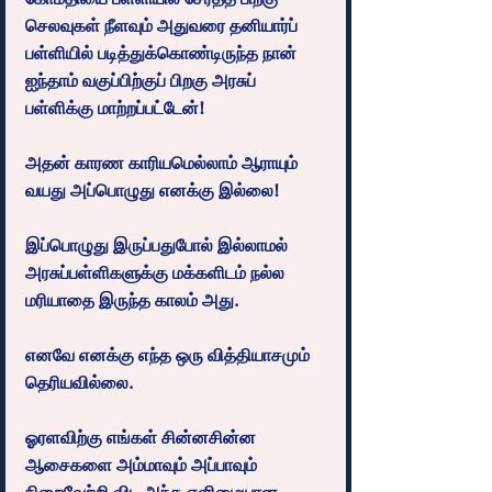
செலவுகள் நீளவும் அதுவரை தனியார்ப் 
பள்ளியில் படித்துக்கொண்டிருந்த நான் 
ஐந்தாம் வகுப்பிற்குப் பிறகு அரசுப் 
பள்ளிக்கு மாற்றப்பட்டேன்!
அதன் காரண காரியமெல்லாம் ஆராயும் 
வயது அப்பொழுது எனக்கு இல்லை!
இப்பொழுது இருப்பதுபோல் இல்லாமல் 
அரசுப்பள்ளிகளுக்கு மக்களிடம் நல்ல 
மரியாதை இருந்த காலம் அது.
எனவே எனக்கு எந்த ஒரு வித்தியாசமும் 
தெரியவில்லை.
ஓரளவிற்கு எங்கள் சின்னசின்ன 
ஆசைகளை அம்மாவும் அப்பாவும் 