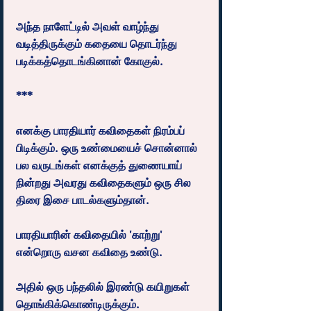
அந்த நாளேட்டில் அவள் வாழ்ந்து 
வடித்திருக்கும் கதையை தொடர்ந்து 
படிக்கத்தொடங்கினான் கோகுல்.
*** 
எனக்கு பாரதியார் கவிதைகள் நிரம்பப் 
பிடிக்கும். ஒரு உண்மையைச் சொன்னால்  
பல வருடங்கள் எனக்குத் துணையாய் 
நின்றது அவரது கவிதைகளும் ஒரு சில 
திரை இசை பாடல்களும்தான்.
பாரதியாரின் கவிதையில் 'காற்று' 
என்றொரு வசன கவிதை உண்டு.
அதில் ஒரு பந்தலில் இரண்டு கயிறுகள் 
தொங்கிக்கொண்டிருக்கும்.