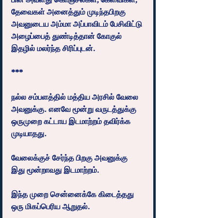
தேவைகள் அனைத்தும் முடிந்தபிறகு 
அவனுடைய அம்மா அப்பாவிடம் பேசிவிட்டு 
அழைப்பைத் துண்டித்தான் கோகுல் 
இதழில் மலர்ந்த சிரிப்புடன்.
***
நல்ல சம்பளத்தில் மத்திய அரசில் வேலை 
அவனுக்கு. எனவே மூன்று வருடத்துக்கு 
ஒருமுறை கட்டாய இடமாற்றம் தவிர்க்க 
முடியாதது.
வேலைக்குச் சேர்ந்த பிறகு அவனுக்கு 
இது மூன்றாவது இடமாற்றம்.
இந்த முறை சென்னைக்கே கிடைத்தது 
ஒரு மிகப்பெரிய ஆறுதல்.