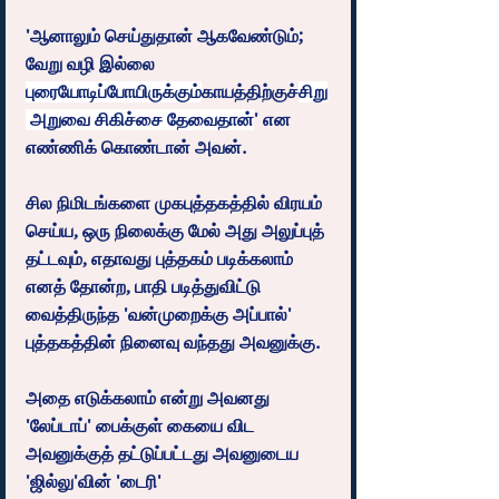
'ஆனாலும் செய்துதான் ஆகவேண்டும்; 
வேறு வழி இல்லை 
புரையோடிப்போயிருக்கும்
காயத்திற்குச்
சிறு
 அறுவை சிகிச்சை தேவைதான்
' என 
எண்ணிக் கொண்டான் அவன்.
சில நிமிடங்களை முகபுத்தகத்தில் விரயம் 
செய்ய, ஒரு நிலைக்கு மேல் அது அலுப்புத் 
தட்டவும், எதாவது புத்தகம் படிக்கலாம் 
எனத் தோன்ற, பாதி படித்துவிட்டு 
வைத்திருந்த 'வன்முறைக்கு அப்பால்' 
புத்தகத்தின் நினைவு வந்தது அவனுக்கு.
அதை எடுக்கலாம் என்று அவனது 
'லேப்டாப்' பைக்குள் கையை விட 
அவனுக்குத் தட்டுப்பட்டது அவனுடைய 
'ஜில்லு'வின் 'டைரி'