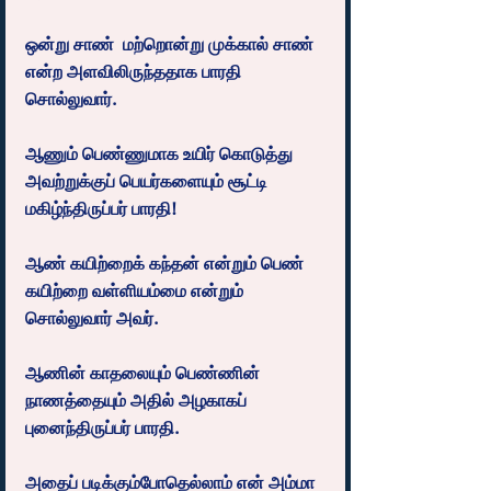
ஒன்று சாண்  மற்றொன்று முக்கால் சாண் 
என்ற அளவிலிருந்ததாக பாரதி 
சொல்லுவார்.
ஆணும் பெண்ணுமாக உயிர் கொடுத்து 
அவற்றுக்குப் பெயர்களையும் சூட்டி 
மகிழ்ந்திருப்பர் பாரதி!
ஆண் கயிற்றைக் கந்தன் என்றும் பெண் 
கயிற்றை வள்ளியம்மை என்றும் 
சொல்லுவார் அவர்.
ஆணின் காதலையும் பெண்ணின் 
நாணத்தையும் அதில் அழகாகப் 
புனைந்திருப்பர் பாரதி.
அதைப் படிக்கும்போதெல்லாம் என் அம்மா 