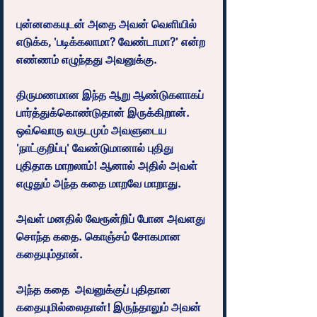
புன்னகையுடன் அதை அவன் வெளியில் 
எடுக்க, 'படிக்கலாமா? வேண்டாமா?' என்ற 
எண்ணம் எழுந்தது அவனுக்கு.
திருமணமான இந்த ஆறு ஆண்டுகளாகப் 
பார்த்துக்கொண்டுதான் இருக்கிறான். 
ஒவ்வொரு வருடமும் அவளுடைய 
'நாட்குறிப்பு' வேண்டுமானால் புதிது 
புதிதாக மாறலாம்! ஆனால் அதில் அவள் 
எழுதும் அந்த கதை மாறவே மாறாது.
அவள் மனதில் வேரூன்றிப் போன அவளது 
சொந்த கதை. கொஞ்சம் சோகமான 
கதையும்தான்.
அந்த கதை  அவனுக்குப் புதிதான 
கதையுமில்லைதான்! இருந்தாலும் அவன் 