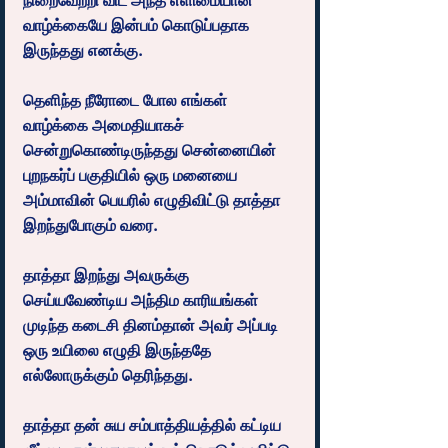
நிறைவேற்றி விட அந்த எளிமையான 
வாழ்க்கையே இன்பம் கொடுப்பதாக 
இருந்தது எனக்கு.
தெளிந்த நீரோடை போல எங்கள் 
வாழ்க்கை அமைதியாகச் 
சென்றுகொண்டிருந்தது சென்னையின் 
புறநகர்ப் பகுதியில் ஒரு மனையை 
அம்மாவின் பெயரில் எழுதிவிட்டு தாத்தா 
இறந்துபோகும் வரை.
தாத்தா இறந்து அவருக்கு 
செய்யவேண்டிய அந்திம காரியங்கள் 
முடிந்த கடைசி தினம்தான் அவர் அப்படி 
ஒரு உயிலை எழுதி இருந்ததே 
எல்லோருக்கும் தெரிந்தது.
தாத்தா தன் சுய சம்பாத்தியத்தில் கட்டிய 