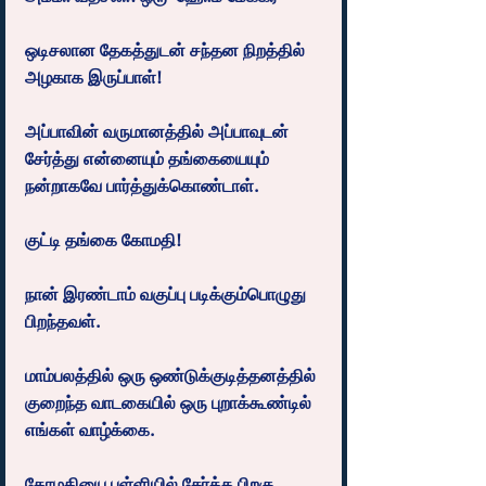
ஒடிசலான தேகத்துடன் சந்தன நிறத்தில் 
அழகாக இருப்பாள்!
அப்பாவின் வருமானத்தில் அப்பாவுடன் 
சேர்த்து என்னையும் தங்கையையும் 
நன்றாகவே பார்த்துக்கொண்டாள்.
குட்டி தங்கை கோமதி!
நான் இரண்டாம் வகுப்பு படிக்கும்பொழுது 
பிறந்தவள்.
மாம்பலத்தில் ஒரு ஒண்டுக்குடித்தனத்தில் 
குறைந்த வாடகையில் ஒரு புறாக்கூண்டில் 
எங்கள் வாழ்க்கை.
கோமதியை பள்ளியில் சேர்த்த பிறகு 