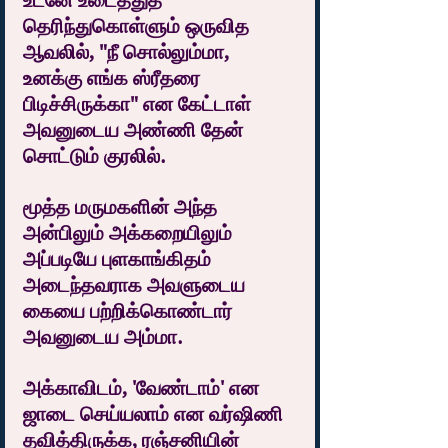
உடனே உடைத்துத் 
தெரிந்துகொள்ளும் ஒருவித 
ஆவலில், "நீ சொல்லும்மா, 
உனக்கு எங்க ஸ்ரீதரை 
பிடிச்சிருக்கா" என கேட்டாள் 
அவனுடைய அண்ணி தேன் 
சொட்டும் குரலில்.
மூத்த மருமகளின் அந்த 
அன்பிலும் அக்கறையிலும் 
அப்படியே புளகாங்கிதம் 
அடைந்தவராக அவளுடைய 
கையை பற்றிக்கொண்டார் 
அவனுடைய அம்மா.
அக்காவிடம், 'வேண்டாம்' என 
ஜாடை செய்யலாம் என வர்ஷிணி 
தவித்திருக்க, ரஞ்சனியின் 