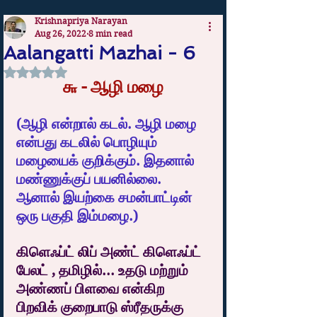
Krishnapriya Narayan
Aug 26, 2022
8 min read
Aalangatti Mazhai - 6
Rated NaN out of 5 stars.
௬ - ஆழி மழை
(ஆழி என்றால் கடல். ஆழி மழை 
என்பது கடலில் பொழியும் 
மழையைக் குறிக்கும். இதனால் 
மண்ணுக்குப் பயனில்லை. 
ஆனால் இயற்கை சமன்பாட்டின் 
ஒரு பகுதி இம்மழை.)
கிளெஃப்ட் லிப் அண்ட் கிளெஃப்ட் 
பேலட் , தமிழில்... உதடு மற்றும்  
அண்ணப் பிளவை என்கிற 
பிறவிக் குறைபாடு ஸ்ரீதருக்கு 