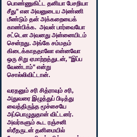
பொண்ணுகிட்ட தனியா பேசறியா 
சீது" என அவனுடைய அண்ணி 
மீண்டும் தன் அக்கறையைக் 
காண்பிக்க.  அவன் பார்வையோ 
சட்டென அவனது அன்னையிடம் 
சென்றது. அங்கே சம்மதம் 
கிடைக்காததாலோ என்னவோ 
ஒரு சிறு ஏமாற்றத்துடன், "இப்ப 
வேண்டாம்" என்று 
சொல்லிவிட்டான்.
வரதனும் சரி சித்ராவும் சரி, 
அதுவரை இழுத்துப் பிடித்து 
வைத்திருந்த மூச்சையே 
அப்பொழுதுதான் விட்டனர். 
அவர்களும் கூட ரஞ்சனி 
ஸ்ரீதருடன் தனிமையில் 