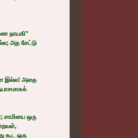
ண்ண நாயகி" 
ல்ல; அத சேட்டு 
ின இல்ல! அதை 
ஆயாசமாகக் 
; சாமியை ஒரு 
்றவள், 
அது கூட ஒரு 