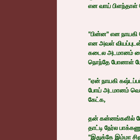
என வாய் பிளந்தாள்
"பின்ன" என நாயகி 
என அவள் வியப்புடன் 
கடைல அடமானம் வைச்
நொந்தே போனாள் ம
"ஏன் நாயகி கஷ்டப்
போய் அடமானம் வெச
கேட்க, 
தன் கன்னங்களில் 
தாட்டி நேர்ல பாக்க
"இதுக்கே இம்மா சிலுப