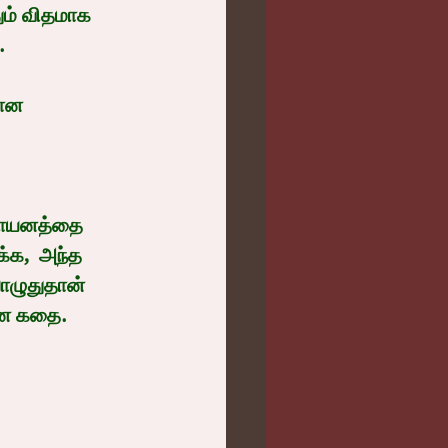
ும் விதமாக 
.
ான 
ரசாயனத்தை 
க,  அந்த 
ொழுதுதான் 
போன கதை.