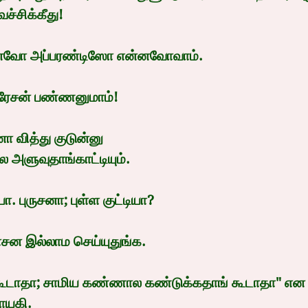
ெச்சிக்கீது!
ன்னவோ அப்பரண்டிஸோ என்னவோவாம்.
பரேசன் பண்ணனுமாம்!
னா வித்து குடுன்னு
ல அளுவுதாங்காட்டியும்.
ா. புருசனா; புள்ள குட்டியா?
ோசன இல்லாம செய்யுதுங்க.
க கூடாதா; சாமிய கண்ணால கண்டுக்கதாங் கூடாதா" என
ாயகி.