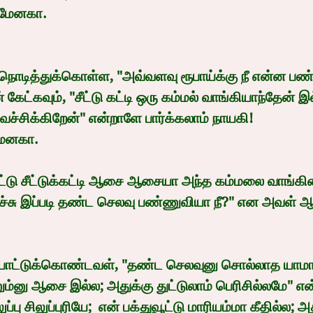
 மேனகா.
நொடித்துக்கொள்ள, "அவ்வளவு ரூபாய்க்கு நீ என்ன ப
கேட்கவும், "சீட்டு கட்டி ஒரு கம்மல் வாங்கியாந்தேன் இ
சிக்கிறேன்" என்றாளே பார்க்கலாம் நாயகி!
ேனகா.
பட்டு சீட்டுக்கட்டி ஆசை ஆசையா அந்த கம்மலை வாங்க
்சு இப்படி தண்ட செலவு பண்ணுவியா நீ?" என அவள் 
போட்டுக்கொண்டவள், "தண்ட செலவுனு சொல்லாத யாமா
ணும்னு ஆசை இல்ல; அதுக்கு துட்டுலாம் பெரிசில்லமே" என
்பு சிலுப்புரியே;  என் பக்துவூட்டு மாரியம்மா கீதில்ல; 