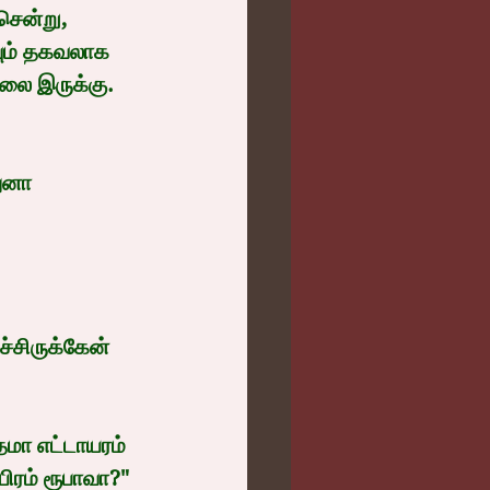
ென்று, 
ும் தகவலாக 
ேலை இருக்கு. 
ுனா 
்சிருக்கேன் 
மா எட்டாயரம் 
ரம் ரூபாவா?" 