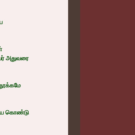
ை 
் 
றவர் அதுவரை 
தூக்கமே 
யே கொண்டு 