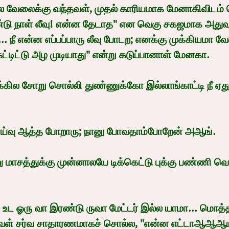
வேலைக்கு வந்தவள், முதல் காரியமாக மேனாகிவிடம் ச
ண்டு நாள் லீவு! என்ன தேடாத" என வெகு சகஜமாக அதுவ
.. நீ என்ன எப்பப்பாரு லீவு போடற; எனக்கு முக்கியமா வ
்டிட்டு அழ முடியாது" என்று கடுப்பானாள் மேனகா.
புக்கில சோறு சொல்லி துண்ணுக்கோ இல்லாங்காட்டி நீ ஏத
ய்வு ஆத்த போறாரு; நானு போவதாம்போறேன் அஆங்.
ாசத்துக்கு முன்னாலயே டிக்கெட்டு புக்கு பண்ணி வெச
உட ஓரு வா இரண்டு ருவா மேட்டர் இல்ல யாமா... மொத்த
ள் சர்வ சாதாரணமாகச் சொல்ல, "என்ன எட்டாஆஆஆயி