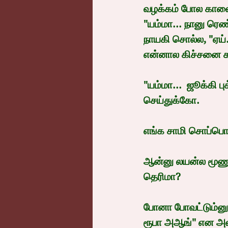
வழக்கம் போல காலை 
"யம்மா... நானு ரெ
நாயகி சொல்ல, "ஏய்.
என்னால கிச்சனை கட
"யம்மா...  ஜூக்கி 
செய்துக்கோ.
எங்க சாமி சொப்பொ
ஆன்னு லயன்ல மூணு ம
தெரிமா?
போனா போவட்டும்னு 
ரூபா அஆங்" என அவ