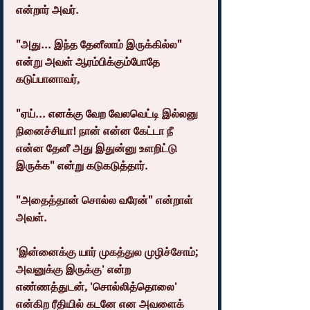
என்றார் அவர்.
"அது... இந்த தேனீலாம் இருக்கில்ல" 
என்று அவள் ஆரம்பிக்கும்போதே 
கடுப்பானாவர்,
"ஏய்... எனக்கு வேற வேலவெட்டி இல்லனு 
நினைச்சியா! நான் என்ன கேட்டா நீ 
என்ன தேனீ அது இதுன்னு உளறிட்டு 
இருக்க" என்று கடுகடுத்தார்.
"அதைத்தான் சொல்ல வரேன்" என்றாள் 
அவள். 
'இன்னைக்கு யார் முகத்துல முழிச்சோம்; 
அவனுக்கு இருக்கு' என்ற 
எண்ணத்துடன், 'சொல்லித்தொலை' 
என்கிற ரீதியில் கடனே என அவளைக் 