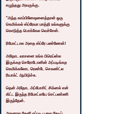
எழுந்தது அவருக்கு.
"அந்த காம்பினேஷனைத்தான் ஒரு 
கெமிக்கல் ஸ்ப்ரேவா மாத்தி உங்களுக்கு 
கொடுத்த பொக்கேல வெச்சேன்.
ரிமோட்டால அதை ஸ்ப்ரே பண்ணேன்!
அதோட வாசனை உங்க பிரெய்ன்ல 
இருக்கற செரோடோனின் அப்படிங்கற 
கெமிக்கலோட ரெண்டே செகண்ட்ல 
ரியாக்ட் ஆயிடுச்சு.
தென் அதோட அப்போசிட் சிக்னல் என் 
கிட்ட இருந்த ரிமோட்லயே செட்பண்ணி 
இருந்தேன்.
அதனால தேனி எப்படி பூவை தேடிப் 