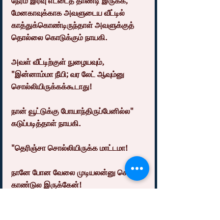
நேரம் இரவு எட்டைத் தாண்டி இருக்க, 
மேனகாவுக்காக அவளுடைய வீட்டில் 
காத்துக்கொண்டிருந்தாள் அவளுக்குத் 
தொல்லை கொடுக்கும் நாயகி.
அவள் வீட்டிற்குள் நுழையவும், 
"இன்னாம்மா நீயி; வர லேட் ஆவும்னு 
சொல்லியிருக்கக்கூடாது!
நான் வூட்டுக்கு போயாந்திருப்பேனில்ல" 
கடுப்படித்தாள் நாயகி.
"தெரிஞ்சா சொல்லியிருக்க மாட்டமா!
நானே போன வேலை முடியலன்னு செம்ம 
காண்டுல இருக்கேன்!
நீ வேற தொல்லை பண்ணாத" அவள் 