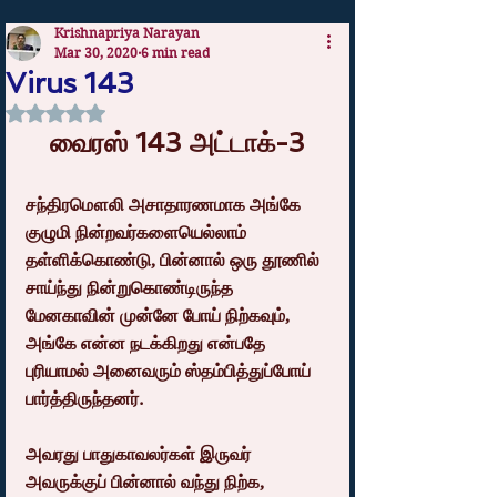
Krishnapriya Narayan
Mar 30, 2020
6 min read
Virus 143
Rated NaN out of 5 stars.
வைரஸ் 143 அட்டாக்-3
சந்திரமௌலி அசாதாரணமாக அங்கே 
குழுமி நின்றவர்களையெல்லாம் 
தள்ளிக்கொண்டு, பின்னால் ஒரு தூணில் 
சாய்ந்து நின்றுகொண்டிருந்த 
மேனகாவின் முன்னே போய் நிற்கவும், 
அங்கே என்ன நடக்கிறது என்பதே 
புரியாமல் அனைவரும் ஸ்தம்பித்துப்போய் 
பார்த்திருந்தனர்.
அவரது பாதுகாவலர்கள் இருவர் 
அவருக்குப் பின்னால் வந்து நிற்க, 