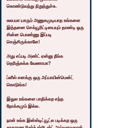
கொண்டுவந்து நிறுத்துச்சு.
சுலபமா யாரும் அணுகமுடியாத உங்களை 
இத்தனை செக்யூரிட்டியையும் தாண்டி ஒரு 
சின்ன பொண்ணு இப்படி 
செஞ்சிருக்காளே!
அது எப்படி அண்ட் ஏன்னு நீங்க 
தெரிஞ்சுக்க வேணாமா?
ப்ளீஸ் எனக்கு ஒரு அப்பாயின்மென்ட் 
கொடுங்க!
இதுல உங்களை பாதிக்கற எந்த 
நோக்கமும் இல்ல.
நான் உங்க இன்ஸ்டிட்யூட்ல படிக்கற ஒரு 
சாதாரண ரிசர்ச் ஸ்டூடன்ட் அவ்வளவுதான்.