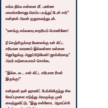
எங்க நீங்க என்னை மீட் பண்ண 
மாடீங்களோனு ரொம்ப பயந்துட்டேன் சார்" 
என்றாள் அவள் குதூகலத்துடன்.
"உனக்கு எவ்வளவு தைரியம் பொண்ணே!
நீ செஞ்சிருக்கற வேலைக்கு உன் கிட்ட 
சரியான காரணம் இல்லன்னா உன்னை 
ஜெயிலுக்கு அனுப்பிடுவேன்! ஜாக்கிரதை" 
அவர் கடுமையாகச் சொல்ல,
"இல்ல..ல... என் கிட்ட சரியான ரீசன் 
இருக்கு!"
என்றவள் தன் ஹாண்ட் பேக்கிலிருந்து சில 
கோப்புகளை எடுத்து அவருக்கு முன் 
வைத்துவிட்டு, "இது என்னோட ஆராய்ச்சி 