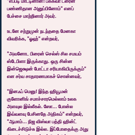
"எப்படி மாட்டினான்! பக்கவா ட்ரைன் 
பண்ணிதான அனுப்பினோம்" எனப் 
பேச்சை மாற்றினார் அவர்.
உடனே சற்றுமுன் நடந்ததை மேனகா 
விவரிக்க, "ஓஹ்" என்றவர்,
"அவனோட பிரைன் செல்ஸ் சில சமயம் 
ஸ்டேபிளா இருக்காது. ஒரு சின்ன 
இன்ஜெக்ஷன் போட்டா சரியாகியிருக்கும்" 
என சர்வ சாதாரணமாகச் சொன்னவர்,
"இனஃப் மெனு! இந்த ஹியூமன் 
குளோனிங் சமாச்சாரமெல்லாம் உலக 
அளவுல இல்லீகல். ஸோ... போன்ல 
இவ்வளவு பேசினதே அதிகம்" என்றவர், 
"ஆமாம்... நிஜ விஸ்வா பத்தி ஹின்ட் 
கிடைச்சிடுச்சு இல்ல. இப்போதைக்கு அது 