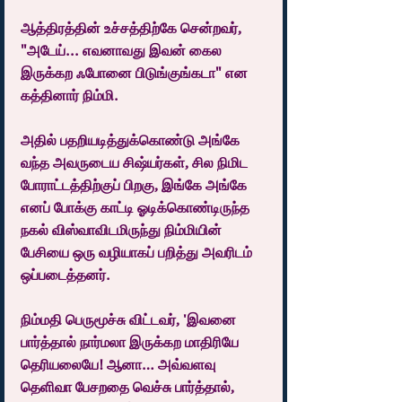
ஆத்திரத்தின் உச்சத்திற்கே சென்றவர், 
"அடேய்... எவனாவது இவன் கைல 
இருக்கற ஃபோனை பிடுங்குங்கடா" என 
கத்தினார் நிம்மி.
அதில் பதறியடித்துக்கொண்டு அங்கே 
வந்த அவருடைய சிஷ்யர்கள், சில நிமிட 
போராட்டத்திற்குப் பிறகு, இங்கே அங்கே 
எனப் போக்கு காட்டி ஓடிக்கொண்டிருந்த 
நகல் விஸ்வாவிடமிருந்து நிம்மியின் 
பேசியை ஒரு வழியாகப் பறித்து அவரிடம் 
ஒப்படைத்தனர்.
நிம்மதி பெருமூச்சு விட்டவர், 'இவனை 
பார்த்தால் நார்மலா இருக்கற மாதிரியே  
தெரியலையே! ஆனா… அவ்வளவு 
தெளிவா பேசறதை வெச்சு பார்த்தால், 