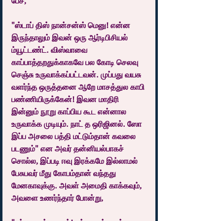
பேச,
"ஸ்டாப் திஸ் நான்சன்ஸ் மெனு! என்ன 
இருந்தாலும் இவன் ஒரு ஆர்டிபிசியல் 
ம்யூட்டண்ட். விஸ்வாவை 
காப்பாத்தறதுக்காகவே பல கோடி செலவு 
செஞ்சு உருவாக்கப்பட்டவன். முப்பது வயசு 
வளர்ந்த ஒருத்தனை ஆறே மாசத்துல காபி 
பண்ணியிருக்கேன்! இவன மாதிரி 
இன்னும் நூறு காப்பிய கூட என்னால 
உருவாக்க முடியும். நாட் த ஒரிஜினல். ஸோ 
இப்ப அசலை பத்தி மட்டும்தான் கவலை 
படணும்" என அவர் தன்னியல்பாகச் 
சொல்ல, இப்படி ஈவு இரக்கமே இல்லாமல் 
பேசுபவர் மீது கோபம்தான் வந்தது 
மேனகாவுக்கு. அவள் அமைதி காக்கவும், 
அவளை உணர்ந்தார் போன்று,