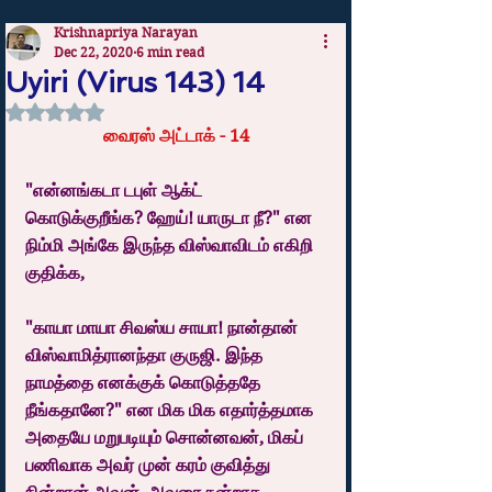
Krishnapriya Narayan
Dec 22, 2020
6 min read
Uyiri (Virus 143) 14
Rated NaN out of 5 stars.
வைரஸ் அட்டாக் - 14
"என்னங்கடா டபுள் ஆக்ட் 
கொடுக்குறீங்க? ஹேய்! யாருடா நீ?" என 
நிம்மி அங்கே இருந்த விஸ்வாவிடம் எகிறி 
குதிக்க,
"காயா மாயா சிவஸ்ய சாயா! நான்தான் 
விஸ்வாமித்ரானந்தா குருஜி. இந்த 
நாமத்தை எனக்குக் கொடுத்ததே 
நீங்கதானே?" என மிக மிக எதார்த்தமாக 
அதையே மறுபடியும் சொன்னவன், மிகப் 
பணிவாக அவர் முன் கரம் குவித்து 