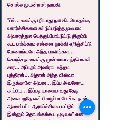
சொல்ல முயன்றாள் நாயகி.
"ப்ச்... உனக்கு புரியாது நாயகி. மொதல்ல, 
உணர்ச்சிகளை கட்டுப்படுத்தமுடியாம 
அவசரத்துல பெத்துப்போட்டுட்டு திரும்பி 
கூட பார்க்காம என்னை தூக்கி எறிஞ்சிட்டு 
போனாங்களே அந்த பாவிங்கள... 
கொஞ்சநாளைக்கு முன்னால சந்ரமௌலி 
சார... அப்பறம் அவரோட உத்தம 
புத்திரன்... அதான் அந்த விஸ்வா 
இருக்கானே அவன... இப்ப அவனோட 
காப்பிய... இப்படி யாரையாவது தேடி 
அலையறதே என் பிழைப்பா போச்சு. நான் 
ஆசைப்பட்ட ஆராய்ச்சியை மட்டும் 
இன்னும் தொடங்கக்கூட முடியல" என 
வேதனையுடன் சொன்னவள்,
"ஒரு உயிரை சுலபமா படைக்க கூட 