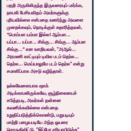
பதறி அருகிலிருந்த இருவரையும் பார்க்க, 
நாயகி பேசியவிதம் அவர்களுக்கு 
புரியவில்லை என்பதை உணர்ந்து அவளை 
முறைக்கவும், நொடிக்குள் சுதாரித்தவள், 
“பொம்பள யம்மா இல்ல! ஆம்பள... 
யப்பா... யப்பா... சிங்கு... சிங்கு... ஆம்பள 
சிங்கு...” என உளறியவள், "அஆங்... 
அரமணி காட்டியும் டிவில படம் தெர்ல... 
தெர்ல... மெய்யாலுமே படம் தெர்ல" என்று 
சமாளிப்பாக அசடு வழிந்தாள்.
நல்லவேளையாக ஷாக் 
அடிக்காமலிருக்கவே, சூழ்நிலையைச் 
சபித்தபடி, அவர்கள் தன்னை 
கவனிக்கவில்லை என்பதை 
உறுதிப்படுத்திக்கொண்டு, மறுபடியும் 
மாற்றி பழையபடியே அந்த ஒயரை 
சொருகிவிட்டு, "இப்போ சரியாயிடுச்சு" 