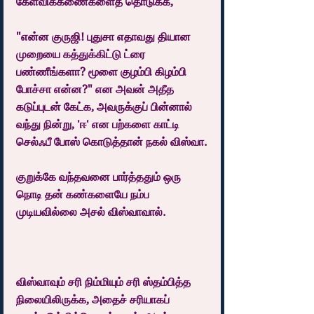
கேள்விக்கணைகளைத் தொடுக்க,
"என்ன குருஜி! புதுசா எதாவது தியான 
முறையை கத்துக்கிட்டு ட்ரை 
பண்ணீங்களா? மூளை குழம்பி கிழம்பி 
போச்சா என்ன?" என அவன் அதீத 
கடுப்புடன் கேட்க, அவருக்குப் பின்னால் 
வந்து நின்று, 'ஈ' என பற்களை காட்டி 
செல்ஃபீ போஸ் கொடுத்தான் நகல் விஸ்வா.
குறுக்கே வந்தவனை பார்த்ததும் ஒரு 
நொடி தன் கண்களையே நம்ப 
முடியவில்லை அசல் விஸ்வாவால்.
விஸ்வாவும் சரி நிம்மியும் சரி ஸ்தம்பித்த 
நிலையிலிருக்க, அதைச் சரியாகப் 