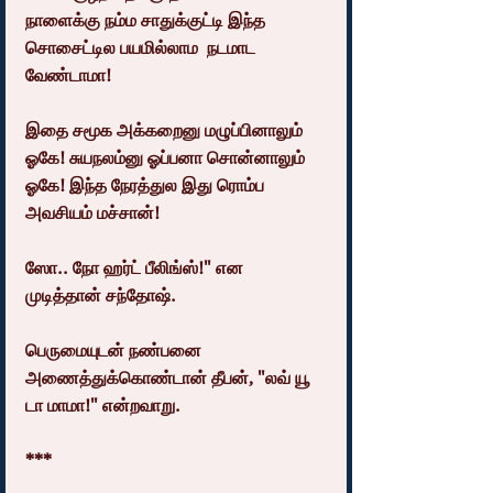
நாளைக்கு நம்ம சாதுக்குட்டி இந்த 
சொசைட்டில பயமில்லாம  நடமாட 
வேண்டாமா!
இதை சமூக அக்கறைனு மழுப்பினாலும் 
ஓகே! சுயநலம்னு ஓப்பனா சொன்னாலும் 
ஓகே! இந்த நேரத்துல இது ரொம்ப 
அவசியம் மச்சான்!
ஸோ.. நோ ஹர்ட் பீலிங்ஸ்!" என 
முடித்தான் சந்தோஷ்.
பெருமையுடன் நண்பனை 
அணைத்துக்கொண்டான் தீபன், "லவ் யூ 
டா மாமா!" என்றவாறு.
***