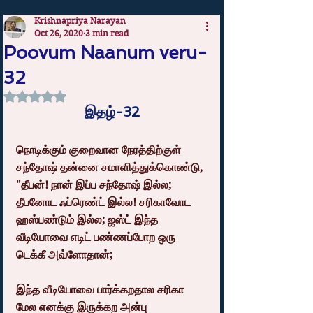
Krishnapriya Narayan
Oct 26, 2020
3 min read
Poovum Naanum veru-
32
Rated NaN out of 5 stars.
இதழ்-32
நொடிக்கும் குறைவான நேரத்திற்குள் 
சந்தோஷ் தன்னை சமாளித்துக்கொண்டு, 
"தீபன்! நான் இப்ப சந்தோஷ் இல்ல; 
தீபனோட ஃப்ரெண்ட் இல்ல! சரிகாவோட 
ஹஸ்பண்டும் இல்ல; ஜஸ்ட் இந்த 
வீடியோவை எடிட் பண்ணப்போற ஒரு 
டெக்கீ அவ்ளோதான்;
இந்த வீடியோவை பார்க்கறதால சரிகா 
மேல எனக்கு இருக்கற அன்பு 