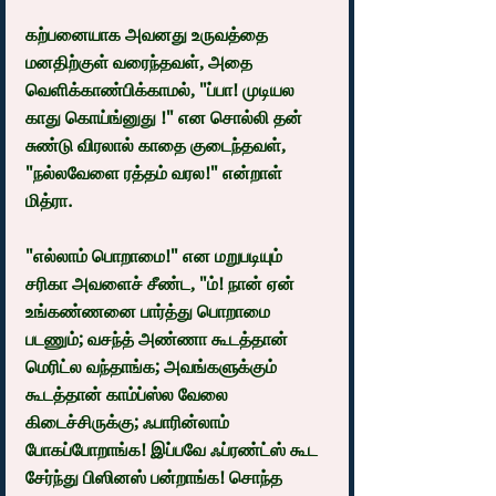
கற்பனையாக அவனது உருவத்தை 
மனதிற்குள் வரைந்தவள், அதை 
வெளிக்காண்பிக்காமல், "ப்பா! முடியல 
காது கொய்ங்னுது !" என சொல்லி தன் 
சுண்டு விரலால் காதை குடைந்தவள், 
"நல்லவேளை ரத்தம் வரல!" என்றாள் 
மித்ரா.
"எல்லாம் பொறாமை!" என மறுபடியும் 
சரிகா அவளைச் சீண்ட, "ம்! நான் ஏன் 
உங்கண்ணனை பார்த்து பொறாமை 
படணும்; வசந்த் அண்ணா கூடத்தான் 
மெரிட்ல வந்தாங்க; அவங்களுக்கும் 
கூடத்தான் காம்ப்ஸ்ல வேலை 
கிடைச்சிருக்கு; ஃபாரின்லாம் 
போகப்போறாங்க! இப்பவே ஃப்ரண்ட்ஸ் கூட 
சேர்ந்து பிஸினஸ் பன்றாங்க! சொந்த 