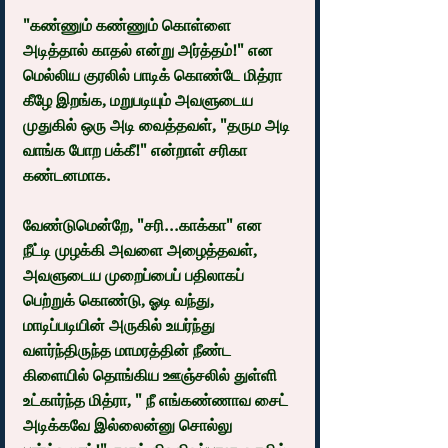
"கண்ணும் கண்ணும் கொள்ளை 
அடித்தால் காதல் என்று அர்த்தம்!" என 
மெல்லிய குரலில் பாடிக் கொண்டே மித்ரா 
கீழே இறங்க, மறுபடியும் அவளுடைய 
முதுகில் ஒரு அடி வைத்தவள், "தரும அடி 
வாங்க போற பக்கீ!" என்றாள் சரிகா 
கண்டனமாக.
வேண்டுமென்றே, "சரி...காக்கா" என 
நீட்டி முழக்கி அவளை அழைத்தவள், 
அவளுடைய முறைப்பைப் பதிலாகப் 
பெற்றுக் கொண்டு, ஓடி வந்து, 
மாடிப்படியின் அருகில் உயர்ந்து 
வளர்ந்திருந்த மாமரத்தின் நீண்ட 
கிளையில் தொங்கிய ஊஞ்சலில் துள்ளி 
உட்கார்ந்த மித்ரா, " நீ எங்கண்ணாவ சைட் 
அடிக்கவே இல்லைன்னு சொல்லு 