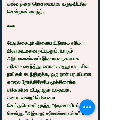
கன்னத்தை மென்மையாக வருடிவிட்டுச் 
சென்றான் வசந்த்.
***
வேடிக்கையும் விளையாட்டுமாக சரிகா - 
மிதராவுடனான நட்புடனும், யாரும் 
அறியாவண்ணம் இலைமறைகாயாக 
சரிகா - வசந்த்துடனான காதலுமாக  சில 
நாட்கள் கடந்திருக்க, ஒரு நாள் பரபரப்பான 
காலை நேரத்திலேயே மூச்சிரைக்க 
சரிகாவின் வீட்டிற்குள் வந்தவள், 
சமையலறையில் வேலை 
செய்துகொண்டிருந்த அருணாவிடம் 
சென்று, "அத்தை; சரிகாக்கா எங்க" என 
படபடக்க கேட்டாள் மித்ரா
"அவ ரூம்ல காலேஜ் போக கிளம்பிட்டு 