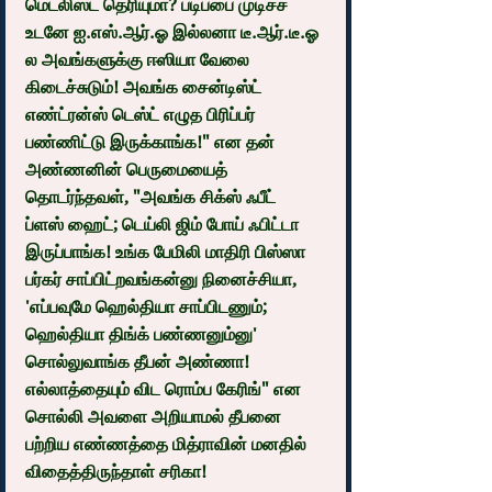
மெடலிஸ்ட் தெரியுமா? படிப்பை முடிச்ச 
உடனே ஐ.எஸ்.ஆர்.ஓ இல்லனா டீ.ஆர்.டீ.ஓ 
ல அவங்களுக்கு ஈஸியா வேலை 
கிடைச்சுடும்! அவங்க சைன்டிஸ்ட் 
எண்ட்ரன்ஸ் டெஸ்ட் எழுத பிரிப்பர் 
பண்ணிட்டு இருக்காங்க!" என தன் 
அண்ணனின் பெருமையைத் 
தொடர்ந்தவள், "அவங்க சிக்ஸ் ஃபீட்  
ப்ளஸ் ஹைட்; டெய்லி ஜிம் போய் ஃபிட்டா 
இருப்பாங்க! உங்க பேமிலி மாதிரி பிஸ்ஸா 
பர்கர் சாப்பிட்றவங்கன்னு நினைச்சியா, 
'எப்பவுமே ஹெல்தியா சாப்பிடணும்; 
ஹெல்தியா திங்க் பண்ணனும்னு' 
சொல்லுவாங்க தீபன் அண்ணா! 
எல்லாத்தையும் விட ரொம்ப கேரிங்" என 
சொல்லி அவளை அறியாமல் தீபனை 
பற்றிய எண்ணத்தை மித்ராவின் மனதில் 
விதைத்திருந்தாள் சரிகா!