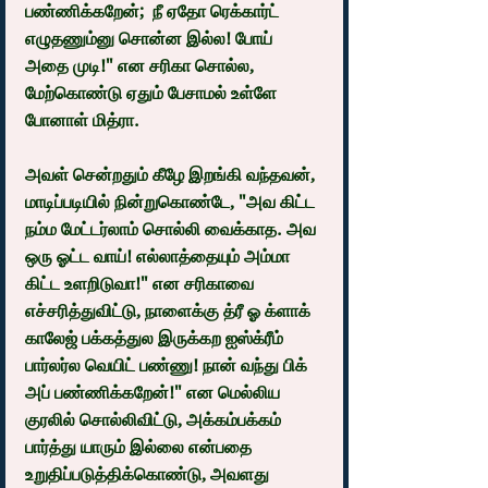
பண்ணிக்கறேன்;  நீ ஏதோ ரெக்கார்ட் 
எழுதணும்னு சொன்ன இல்ல! போய் 
அதை முடி!" என சரிகா சொல்ல, 
மேற்கொண்டு ஏதும் பேசாமல் உள்ளே 
போனாள் மித்ரா.
அவள் சென்றதும் கீழே இறங்கி வந்தவன், 
மாடிப்படியில் நின்றுகொண்டே, "அவ கிட்ட 
நம்ம மேட்டர்லாம் சொல்லி வைக்காத. அவ 
ஒரு ஓட்ட வாய்! எல்லாத்தையும் அம்மா 
கிட்ட உளறிடுவா!" என சரிகாவை 
எச்சரித்துவிட்டு, நாளைக்கு த்ரீ ஓ க்ளாக் 
காலேஜ் பக்கத்துல இருக்கற ஐஸ்க்ரீம் 
பார்லர்ல வெயிட் பண்ணு! நான் வந்து பிக் 
அப் பண்ணிக்கறேன்!" என மெல்லிய 
குரலில் சொல்லிவிட்டு, அக்கம்பக்கம் 
பார்த்து யாரும் இல்லை என்பதை 
உறுதிப்படுத்திக்கொண்டு, அவளது 