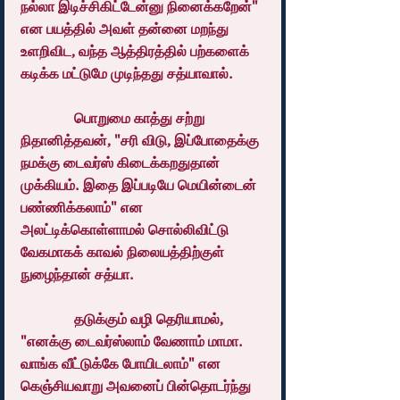
நல்லா இடிச்சிகிட்டேன்னு நினைக்கறேன்" 
என பயத்தில் அவள் தன்னை மறந்து 
உளறிவிட, வந்த ஆத்திரத்தில் பற்களைக் 
கடிக்க மட்டுமே முடிந்தது சத்யாவால்.
               பொறுமை காத்து சற்று 
நிதானித்தவன், "சரி விடு, இப்போதைக்கு 
நமக்கு டைவர்ஸ் கிடைக்கறதுதான் 
முக்கியம். இதை இப்படியே மெயின்டைன் 
பண்ணிக்கலாம்" என 
அலட்டிக்கொள்ளாமல் சொல்லிவிட்டு 
வேகமாகக் காவல் நிலையத்திற்குள் 
நுழைந்தான் சத்யா.
               தடுக்கும் வழி தெரியாமல், 
"எனக்கு டைவர்ஸ்லாம் வேணாம் மாமா. 
வாங்க வீட்டுக்கே போயிடலாம்" என 
கெஞ்சியவாறு அவனைப் பின்தொடர்ந்து 