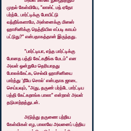
               அவள் உள்ளே நுழைந்ததும் 
முதல் கேள்வியே, "லாஸ்ட் மந் ஏதோ 
பர்த்டே பார்ட்டிக்கு போயிட்டு 
வந்தீங்களாமே, அன்னைக்கு மிஸஸ் 
ஹாசினிக்கு நெத்தியில எப்படி காயம் 
பட்டுது?" என்பதாகத்தான் இருந்தது.
               "பார்ட்டியா, எந்த பார்ட்டிக்கு 
போனத பத்தி கேட்கறீங்க மேடம்" என 
அவள் ஒன்றுமே தெரியாதது 
போலக்கேட்க, செல்வி ஹாசினியை 
பார்த்து 'நீயே சொல்' என்பதாக ஜாடை 
செய்யவும், "அது, தருண் பர்த்டே பார்ட்டிய 
பத்தி கேட்கறாங்க பாலா" என்றாள் அவள் 
தடுமாற்றத்துடன்.
               அடுத்து தருணை பற்றிய 
கேள்விகள் எழ, பாலாவே அவனைப் பற்றிய 