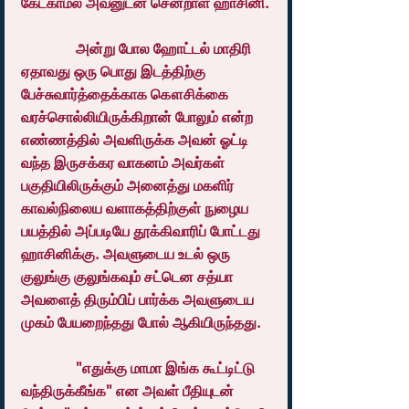
கேட்காமல் அவனுடன் சென்றாள் ஹாசினி.
               அன்று போல ஹோட்டல் மாதிரி 
ஏதாவது ஒரு பொது இடத்திற்கு 
பேச்சுவார்த்தைக்காக கௌசிக்கை 
வரச்சொல்லியிருக்கிறான் போலும் என்ற 
எண்ணத்தில் அவளிருக்க அவன் ஓட்டி 
வந்த இருசக்கர வாகனம் அவர்கள் 
பகுதியிலிருக்கும் அனைத்து மகளிர் 
காவல்நிலைய வளாகத்திற்குள் நுழைய 
பயத்தில் அப்படியே தூக்கிவாரிப் போட்டது 
ஹாசினிக்கு. அவளுடைய உடல் ஒரு 
குலுங்கு குலுங்கவும் சட்டென சத்யா 
அவளைத் திரும்பிப் பார்க்க அவளுடைய 
முகம் பேயறைந்தது போல் ஆகியிருந்தது.
               "எதுக்கு மாமா இங்க கூட்டிட்டு 
வந்திருக்கீங்க" என அவள் பீதியுடன் 