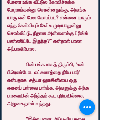
போனா உங்க வீட்டுல கோவிச்சுக்க 
போறாங்கன்னு சொன்னதுக்கு, அவங்க 
யாரு என் மேல கோபப்பட? என்னை யாரும் 
எந்த கேள்வியும் கேட்க முடியாதுன்னு 
சொல்லிட்டு, நீதான அன்னைக்கு ட்ரிங்க் 
பண்ணிட்டே இருந்த?" என்றாள் பாலா 
அப்பாவிபோல.
               பின் பக்கமாகத் திரும்பி, 'உன் 
பிரெண்டோட லட்சணத்தை நீயே பார்' 
என்பதாக  சத்யா ஹாசினியை ஒரு 
ஏளனப் பார்வை பார்க்க, அவளுக்கு அந்த 
பாவையின் அர்த்தம் கூட புரியவில்லை, 
அழுகைதான் வந்தது.
               "இல்ல மாமா, அப்படியே தலை 
கீழ மாத்தி சொல்றா இவ. கௌசிக், ப்ளீஸ் 
நீ இதையெல்லாம் நம்பாத" என்றவள், 