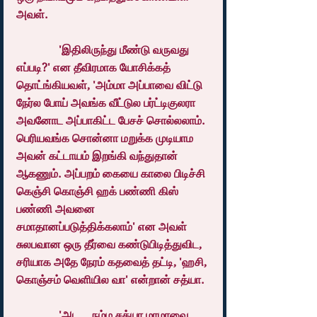
அவள்.
               'இதிலிருந்து மீண்டு வருவது 
எப்படி?' என தீவிரமாக யோசிக்கத் 
தொட்ங்கியவள், 'அம்மா அப்பாவை விட்டு 
நேர்ல போய் அவங்க வீட்டுல பர்ட்டிகுலரா 
அவனோட அப்பாகிட்ட பேசச் சொல்லலாம். 
பெரியவங்க சொன்னா மறுக்க முடியாம 
அவன் கட்டாயம் இறங்கி வந்துதான் 
ஆகணும். அப்பறம் கையை காலை பிடிச்சி 
கெஞ்சி கொஞ்சி ஹக் பண்ணி கிஸ் 
பண்ணி அவனை 
சமாதானப்படுத்திக்கலாம்' என அவள் 
சுலபவான ஒரு தீர்வை கண்டுபிடித்துவிட, 
சரியாக அதே நேரம் கதவைத் தட்டி, 'ஹசி, 
கொஞ்சம் வெளியில வா' என்றான் சத்யா.
               'அட... நம்ம சத்யா மாமாவை 