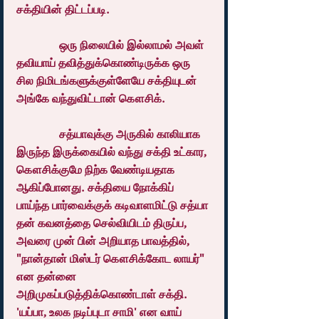
சக்தியின் திட்டப்படி.
               ஒரு நிலையில் இல்லாமல் அவள் 
தவியாய் தவித்துக்கொண்டிருக்க ஒரு 
சில நிமிடங்களுக்குள்ளேயே சக்தியுடன் 
அங்கே வந்துவிட்டான் கௌசிக்.
               சத்யாவுக்கு அருகில் காலியாக 
இருந்த இருக்கையில் வந்து சக்தி உட்கார, 
கௌசிக்குமே நிற்க வேண்டியதாக 
ஆகிப்போனது. சக்தியை நோக்கிப் 
பாய்ந்த பார்வைக்குக் கடிவாளமிட்டு சத்யா 
தன் கவனத்தை செல்வியிடம் திருப்ப, 
அவரை முன் பின் அறியாத பாவத்தில், 
"நான்தான் மிஸ்டர் கௌசிக்கோட லாயர்" 
என தன்னை 
அறிமுகப்படுத்திக்கொண்டாள் சக்தி. 
'யப்பா, உலக நடிப்புடா சாமி' என வாய் 