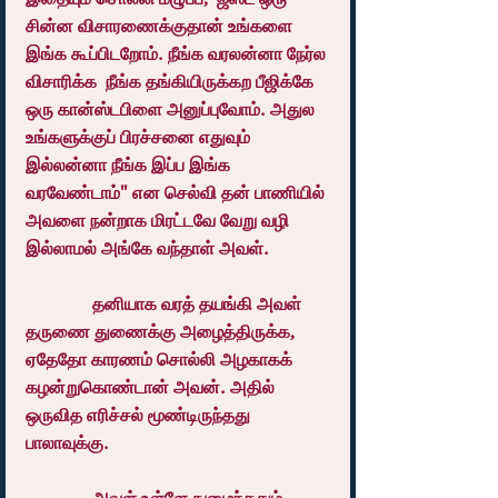
சின்ன விசாரணைக்குதான் உங்களை 
இங்க கூப்பிடறோம். நீங்க வரலன்னா நேர்ல 
விசாரிக்க  நீங்க தங்கியிருக்கற பீஜிக்கே 
ஒரு கான்ஸ்டபிளை அனுப்புவோம். அதுல 
உங்களுக்குப் பிரச்சனை எதுவும் 
இல்லன்னா நீங்க இப்ப இங்க 
வரவேண்டாம்" என செல்வி தன் பாணியில் 
அவளை நன்றாக மிரட்டவே வேறு வழி 
இல்லாமல் அங்கே வந்தாள் அவள்.
               தனியாக வரத் தயங்கி அவள் 
தருணை துணைக்கு அழைத்திருக்க, 
ஏதேதோ காரணம் சொல்லி அழகாகக் 
கழன்றுகொண்டான் அவன். அதில் 
ஒருவித எரிச்சல் மூண்டிருந்தது 
பாலாவுக்கு.