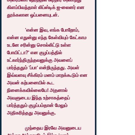
கிளம்பிவந்தாள் லிப்ஸ்டிக் ஐ-லைனர் என 
தூக்கலான ஒப்பனையுடன்.
               'என்ன இவ, எங்க போறோம், 
என்ன எதுன்னு எந்த கேள்வியும் கேட்காம 
உடனே சரின்னு சொல்லிட்டு உள்ள 
போயிட்டா?' என குழப்பத்தில் 
உட்கார்ந்திருந்தவனுக்கு அவளைப் 
பார்த்ததும் 'ப்பா' என்றிருந்தது. அவள் 
இவ்வளவு சீக்கிரம் மனம் மாறக்கூடும் என 
அவன் கற்பனையில் கூட 
நினைக்கவில்லையே! அதனால் 
அவளுடைய இந்த உற்சாகத்தைப் 
பார்த்ததும் குழப்பம்தான் மேலும் 
அதிகரித்தது அவனுக்கு.
               முந்தைய இரவே அவனுடைய 