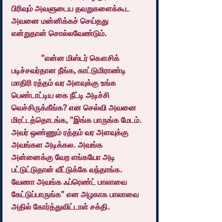
பிரிவும் அவளுடைய தவறுகளைக்கூட 
அவனை மன்னிக்கச் செய்தது 
என்றுதான் சொல்லவேண்டும்.
               "என்ன மிஸ்டர் கௌசிக் 
படிச்சவர்தான நீங்க, காட்டுமிராண்டி 
மாதிரி ரத்தம் வர அளவுக்கு உங்க 
பெண்டாட்டிய கை நீட்டி அடிச்சி 
வெச்சிருக்கீங்க? என செல்வி அவனை 
மிரட்டத்தொடங்க, "இங்க பாருங்க மேடம். 
அவர் ஒண்ணும் ரத்தம் வர அளவுக்கு 
அவங்கள அடிக்கல. அவங்க 
அன்னைக்கு வேற எங்கயோ அடி 
பட்டுட்டுதான் வீட்டுக்கே வந்தாங்க. 
வேணா அவங்க ஃப்ரெண்ட் பாலாவை 
கேட்டுப்பாருங்க" என அழகாக பாலாவை 
அதில் கோர்த்துவிட்டாள் சக்தி.