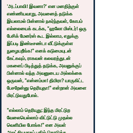
'அடப்பாவி! இவனா?' என மனதிற்குள் 
எண்ணியவாறு, அவனைத் தடுக்க 
இயலாமல் பின்னால் நகர்ந்தவள், கோபம் 
எல்லையைக் கடக்க, "ஹலோ மிஸ்டர்! ஒரு 
பேசிக் மேனர்ஸ் கூட இல்லாம, எதுக்கு 
இப்படி இண்டீசண்டா வீட்டுக்குள்ள 
நுழையறீங்க!" எனக் கடுமையுடன் 
கேட்கவும், ராகவன் கலவரத்துடன் 
மகளைப் பிடித்துத் தடுக்க, அவனுக்குப் 
பின்னால் வந்த அவனுடைய அல்லக்கை 
ஒருவன், "என்னம்மா! திமிரா? யாருகிட்ட 
பேசறேன்னு தெரியுதா!" என்றான் அவளை 
மிரட்டுவதுபோல்.
"எல்லாம் தெரியுது; இந்த மிரட்டுற 
வேலையெல்லாம் விட்டுட்டு முதல்ல 
வெளியில போங்க!" என அவள்  
அலட்சியமாகப் பதில் கொடுக்க, 