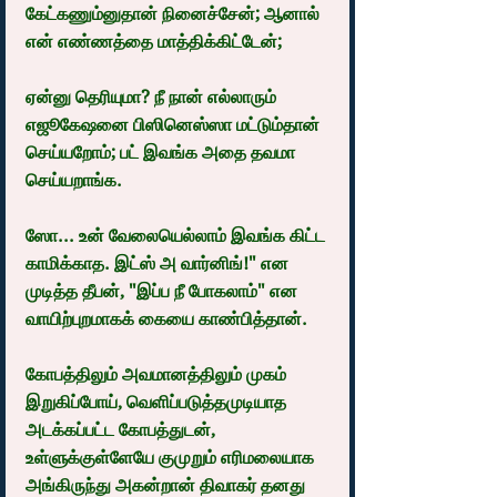
கேட்கணும்னுதான் நினைச்சேன்; ஆனால் 
என் எண்ணத்தை மாத்திக்கிட்டேன்;
ஏன்னு தெரியுமா? நீ நான் எல்லாரும் 
எஜூகேஷனை பிஸினெஸ்ஸா மட்டும்தான் 
செய்யறோம்; பட் இவங்க அதை தவமா 
செய்யறாங்க.
ஸோ... உன் வேலையெல்லாம் இவங்க கிட்ட 
காமிக்காத. இட்ஸ் அ வார்னிங்!" என 
முடித்த தீபன், "இப்ப நீ போகலாம்" என 
வாயிற்புறமாகக் கையை காண்பித்தான்.
கோபத்திலும் அவமானத்திலும் முகம் 
இறுகிப்போய், வெளிப்படுத்தமுடியாத 
அடக்கப்பட்ட கோபத்துடன், 
உள்ளுக்குள்ளேயே குமுறும் எரிமலையாக 
அங்கிருந்து அகன்றான் திவாகர் தனது 