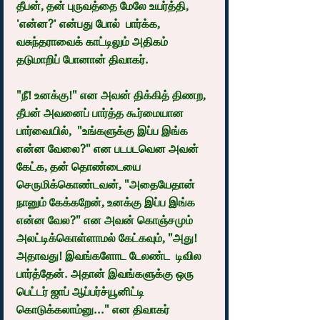
தீபன், தன் புருவத்தை மேலே உயர்த்தி, 
'என்ன?' என்பது போல்  பார்க்க,  
வசுந்தராவைக் காட்டிலும் அதிகம் 
தடுமாறிப் போனான் திவாகர்.
"நீ! உனக்கு!" என அவன் திக்கித் திணற, 
தீபன் அவனைப் பார்த்த கூர்மையான 
பார்வையில்,  "உங்களுக்கு இப்ப இங்க 
என்ன வேலை?" என படபடவென அவன் 
கேட்க, தன் தொண்டையை 
செருமிக்கொண்டவன், "அதையேதான் 
நானும் கேக்கறேன், உனக்கு இப்ப இங்க 
என்ன வேல?" என அவன் கொஞ்சமும் 
அலட்டிக்கொள்ளாமல் கேட்கவும், "அது! 
அதாவது! இவங்களோட டேலண்ட  டிவில 
பார்த்தேன். அதான் இவங்களுக்கு ஒரு 
பெட்டர் ஜாப் ஆப்பர்ச்யூனிட்டி 
கொடுக்கலாம்னு..." என திவாகர் 