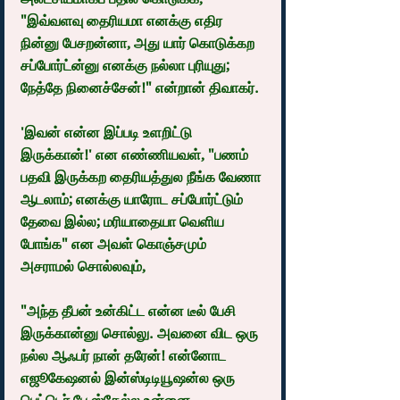
"இவ்வளவு தைரியமா எனக்கு எதிர 
நின்னு பேசறன்னா, அது யார் கொடுக்கற 
சப்போர்ட்ன்னு எனக்கு நல்லா புரியுது; 
நேத்தே நினைச்சேன்!" என்றான் திவாகர்.
'இவன் என்ன இப்படி உளறிட்டு 
இருக்கான்!' என எண்ணியவள், "பணம் 
பதவி இருக்கற தைரியத்துல நீங்க வேணா 
ஆடலாம்; எனக்கு யாரோட சப்போர்ட்டும் 
தேவை இல்ல; மரியாதையா வெளிய 
போங்க" என அவள் கொஞ்சமும் 
அசராமல் சொல்லவும்,
"அந்த தீபன் உன்கிட்ட என்ன டீல் பேசி 
இருக்கான்னு சொல்லு. அவனை விட ஒரு 
நல்ல ஆஃபர் நான் தரேன்! என்னோட 
எஜூகேஷனல் இன்ஸ்டிடியூஷன்ல ஒரு 