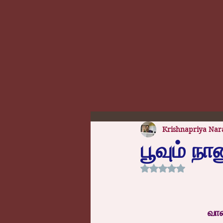
Krishnapriya Nar
பூவும் நா
Rated NaN out of 5
வான