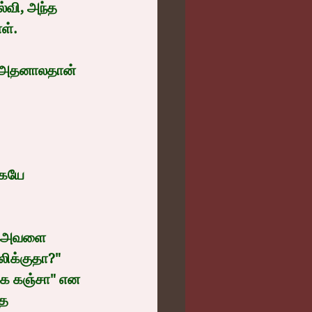
்வி, அந்த 
ள்.
. அதனாலதான் 
கேயே 
க, அவளை 
லிக்குதா?" 
க கஞ்சா" என 
த 