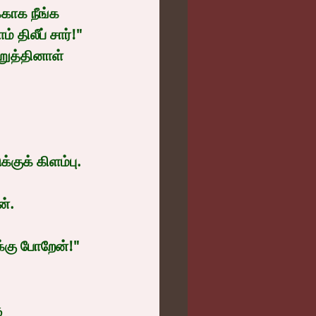
்காக நீங்க 
திலீப் சார்!" 
றுத்தினாள் 
்குக் கிளம்பு.
ன்.
்கு போறேன்!" 
 