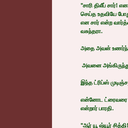
"சாரி திலீப் சார்! 
செய்த உதவியே போதும
என சார் என்ற வார்
வசுந்தரா.
அதை அவன் உணர்ந்
 அவனை அங்கிருந்து 
இந்த ட்ரிப்ஸ் முடி
என்னோட ட்ரைவரை வரச
என்றார் பாரதி.
"ஆர் யூ ஷ்யூர் சித்த