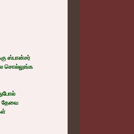
ு ஸ்பான்சர் 
்ல சொல்லுங்க 
ுபோல் 
ம் தேவை 
ள் 