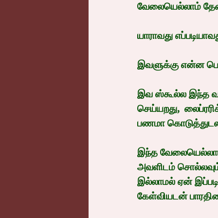
வேலையெல்லாம் தேவ
யாராவது எப்படியாவத
இவளுக்கு என்ன பெ
இவ ஸ்கூல்ல இந்த வா
செய்யறது,  லைப்ரர
பணமா கொடுத்துடல
இந்த வேலையெல்லாம்
அவளிடம் சொல்லவும்,
இல்லாமல் ஏன் இப்ப
கேள்வியடன் பாரதிய