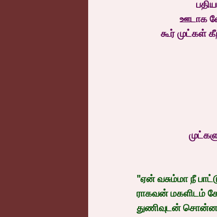
பதிய
ஊடாக வேர
கூர் முட்கள் 
முட்கள
"ஏன் வசும்மா நீ பாட
ராகவன் மகளிடம் கே
துணிவுடன் சொன்னவள