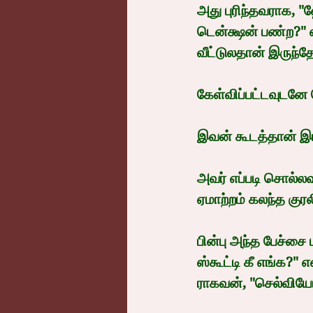
அது புரிந்தவராக, "
டென்க்ஷன் பண்ற?"
வீட்டுலதான் இருந்தே
கேள்விப்பட்டவுடனே
இவன் கூடத்தான் இங்
அவர் எப்படி சொல்ல
ஏமாற்றம் கலந்த குரல
பின்பு அந்த பேச்சை
ஸ்கூட்டி கீ எங்க?
ராகவன், "செல்வியோட