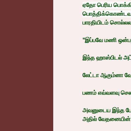
ஏதோ பெரிய பொக்க
பொத்திக்கொண்டவள
பாரதியிடம் சொல்ல
"இப்பவே மணி ஒன்பத
இந்த ஹாஸ்பிடல் அட்
லேட்டா ஆகும்னா வே
பணம் எவ்வளவு செலவா
அவனுடைய இந்த பேச்ச
அதில் வேதனையின் ச