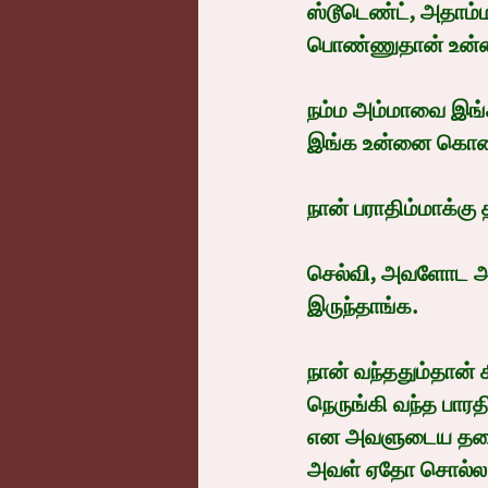
ஸ்டூடெண்ட், அதாம்ம
பொண்ணுதான் உன்ன 
நம்ம அம்மாவை இங்
இங்க உன்னை கொண்ட
நான் பராதிம்மாக்கு
செல்வி, அவளோட அம்
இருந்தாங்க.
நான் வந்ததும்தான
நெருங்கி வந்த பாரத
என அவளுடைய தலையை
அவள் ஏதோ சொல்ல ம