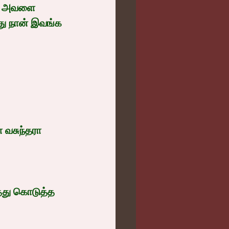
படி அவளை 
ு நான் இவங்க 
 வசுந்தரா 
த்து கொடுத்த 