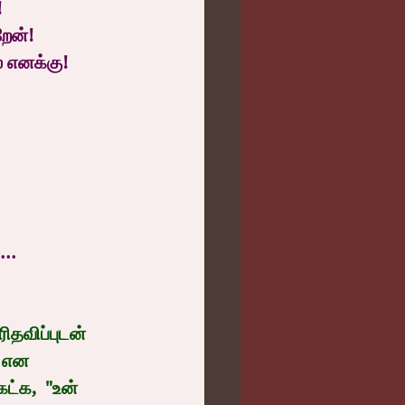
!
றேன்!
ை எனக்கு!
..
ிதவிப்புடன் 
 என 
்க,  "உன் 