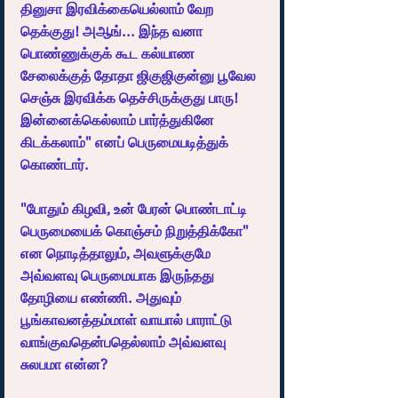
தினுசா இரவிக்கையெல்லாம் வேற 
தெக்குது! அஆங்... இந்த வனா 
பொண்ணுக்குக் கூட கல்யாண 
சேலைக்குத் தோதா ஜிகுஜிகுன்னு பூவேல 
செஞ்சு இரவிக்க தெச்சிருக்குது பாரு! 
இன்னைக்கெல்லாம் பார்த்துகினே 
கிடக்கலாம்" எனப் பெருமையடித்துக் 
கொண்டார். 
"போதும் கிழவி, உன் பேரன் பொண்டாட்டி 
பெருமையைக் கொஞ்சம் நிறுத்திக்கோ" 
என நொடித்தாலும், அவளுக்குமே 
அவ்வளவு பெருமையாக இருந்தது 
தோழியை எண்ணி. அதுவும் 
பூங்காவனத்தம்மாள் வாயால் பாராட்டு 
வாங்குவதென்பதெல்லாம் அவ்வளவு 
சுலபமா என்ன?