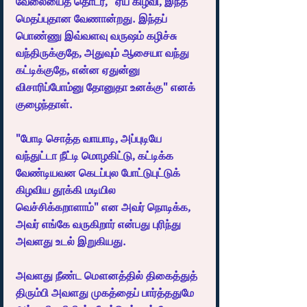
வேலையைத் தொடர, "ஏய் கிழவி, இந்த 
மெதப்புதான வேணான்றது. இந்தப் 
பொண்ணு இவ்வளவு வருஷம் கழிச்சு 
வந்திருக்குதே, அதுவும் ஆசையா வந்து 
கட்டிக்குதே, என்ன ஏதுன்னு 
விசாரிப்போம்னு தோனுதா உனக்கு" எனக் 
குழைந்தாள். 
"போடி சொத்த வாயாடி, அப்புடியே 
வந்துட்டா நீட்டி மொழகிட்டு, கட்டிக்க 
வேண்டியவன கெடப்புல போட்டுபுட்டுக் 
கிழவிய தூக்கி மடியில 
வெச்சிக்கறாளாம்" என அவர் நொடிக்க, 
அவர் எங்கே வருகிறார் என்பது புரிந்து 
அவளது உடல் இறுகியது.
அவளது நீண்ட மௌனத்தில் திகைத்துத் 
திரும்பி அவளது முகத்தைப் பார்த்ததுமே 