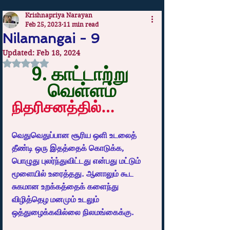
Krishnapriya Narayan
Feb 25, 2023
11 min read
Nilamangai - 9
Updated:
Feb 18, 2024
Rated NaN out of 5 stars.
9. காட்டாற்று 
வெள்ளம்
நிதரிசனத்தில்…
வெதுவெதுப்பான சூரிய ஒளி உடலைத் 
தீண்டி ஒரு இதத்தைக் கொடுக்க, 
பொழுது புலர்ந்துவிட்டது என்பது மட்டும் 
மூளையில் உரைத்தது. ஆனாலும் கூட 
சுகமான உறக்கத்தைக் களைந்து 
விழித்தெழ மனமும் உடலும் 
ஒத்துழைக்கவில்லை நிலமங்கைக்கு.