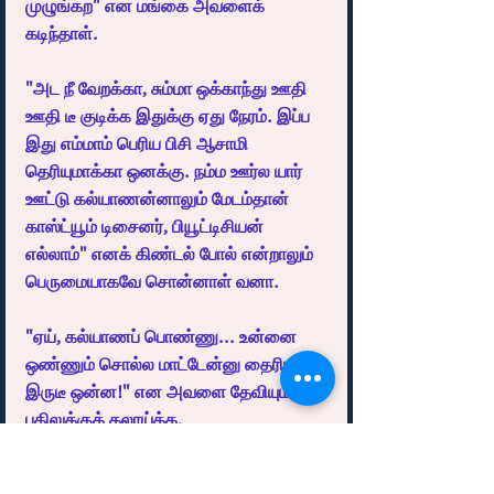
முழுங்கற" என மங்கை அவளைக் 
கடிந்தாள். 
"அட நீ வேறக்கா, சும்மா ஒக்காந்து ஊதி 
ஊதி டீ குடிக்க இதுக்கு ஏது நேரம். இப்ப 
இது எம்மாம் பெரிய பிசி ஆசாமி 
தெரியுமாக்கா ஒனக்கு. நம்ம ஊர்ல யார் 
ஊட்டு கல்யாணன்னாலும் மேடம்தான் 
காஸ்ட்யூம் டிசைனர், பியூட்டிசியன் 
எல்லாம்" எனக் கிண்டல் போல் என்றாலும் 
பெருமையாகவே சொன்னாள் வனா. 
"ஏய், கல்யாணப் பொண்ணு... உன்னை 
ஒண்ணும் சொல்ல மாட்டேன்னு தைரியமா? 
இருடீ ஒன்ன!" என அவளை தேவியும் 
பதிலுக்குக் கலாய்க்க,
"பார்றா, இப்ப என்ன இல்லாதத 