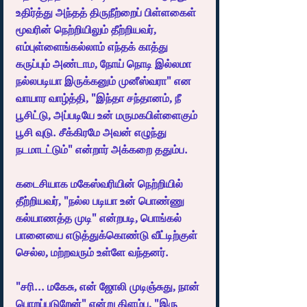
உதிர்த்து அந்தத் திருநீற்றைப் பிள்ளகைள் 
மூவரின் நெற்றியிலும் தீற்றியவர், 
எம்புள்ளைங்கல்லாம் எந்தக் காத்து 
கருப்பும் அண்டாம, நோய் நொடி இல்லமா 
நல்லபடியா இருக்கனும் முனீஸ்வரா" என 
வாயார வாழ்த்தி, "இந்தா சந்தானம், நீ 
பூசிட்டு, அப்படியே உன் மருமகபிள்ளைகும் 
பூசி வுடு. சீக்கிரமே அவன் எழுந்து 
நடமாடட்டும்" என்றார் அக்கறை ததும்ப. 
கடைசியாக மகேஸ்வரியின் நெற்றியில் 
தீற்றியவர், "நல்ல படியா உன் பொண்ணு 
கல்யாணத்த முடி" என்றபடி, பொங்கல் 
பானையை எடுத்துக்கொண்டு வீட்டிற்குள் 
செல்ல, மற்றவரும் உள்ளே வந்தனர்.
"சரி... மகேசு, என் ஜோலி முடிஞ்சுது, நான் 
பொறப்படுறேன்" என்று கிளம்ப, "இரு 