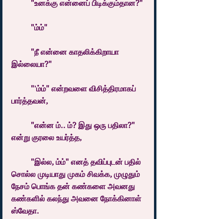
	"உனக்கு என்னைப் பிடிக்கும்தான?"
	"ம்ம்"
	"நீ என்னை காதலிக்கிறாயா 
இல்லையா?"
	"'ம்ம்" என்றவளை விசித்திரமாகப் 
பார்த்தவன்,
	"என்ன ம்.. ம்? இது ஒரு பதிலா?" 
என்று குரலை உயர்த்த,
	"இல்ல, ம்ம்" எனத் தவிப்புடன் பதில் 
சொல்ல முடியாது முகம் சிவக்க, முழுதும் 
நேசம் பொங்க தன் கண்களை அவனது 
கண்களில் கலந்து அவனை நோக்கினாள் 
ஸ்வேதா.