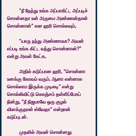
	"நீ நேத்து உங்க அப்பாகிட்ட அப்படிச் 
சொன்னதா உன் அருமை அண்ணன்தான் 
சொன்னான்" என ஹரி சொல்லவும்,
	"யாரு நந்து அண்ணாவா? அவன் 
எப்படி உங்க கிட்ட வந்து சொன்னான்?" 
என்று அவள் கேட்க,
	அதில் கடுப்பான ஹரி, "சொன்னா 
உனக்கு கோவம் வரும், ஆனா என்னால 
சொல்லாம இருக்க முடிலடி" என்று 
சொல்லிவிட்டு கொஞ்சம் தள்ளிப்போய் 
நின்று, "நீ நிஜமாவே ஒரு குழல் 
விளக்குதான் ஸ்வேதா" என்றான் 
கடுப்புடன்.
	முதலில் அவன் சொன்னது 