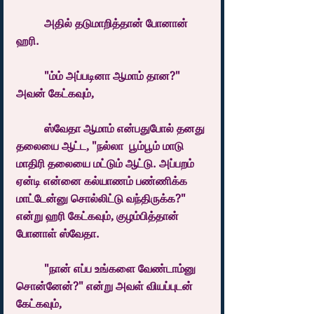
	அதில் தடுமாறித்தான் போனான் 
ஹரி.
	"ம்ம் அப்படினா ஆமாம் தான?" 
அவன் கேட்கவும், 
	ஸ்வேதா ஆமாம் என்பதுபோல் தனது 
தலையை ஆட்ட, "நல்லா  பூம்பூம் மாடு 
மாதிரி தலையை மட்டும் ஆட்டு. அப்பறம் 
ஏன்டி என்னை கல்யாணம் பண்ணிக்க 
மாட்டேன்னு சொல்லிட்டு வந்திருக்க?" 
என்று ஹரி கேட்கவும், குழம்பித்தான் 
போனாள் ஸ்வேதா.
	"நான் எப்ப உங்களை வேண்டாம்னு 
சொன்னேன்?" என்று அவள் வியப்புடன் 
கேட்கவும், 