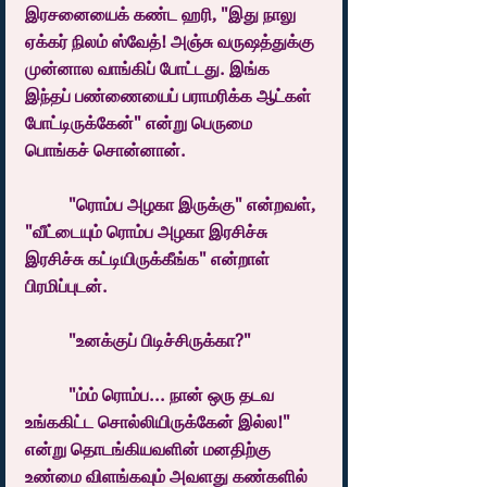
இரசனையைக் கண்ட ஹரி, "இது நாலு 
ஏக்கர் நிலம் ஸ்வேத்! அஞ்சு வருஷத்துக்கு 
முன்னால வாங்கிப் போட்டது. இங்க 
இந்தப் பண்ணையைப் பராமரிக்க ஆட்கள் 
போட்டிருக்கேன்" என்று பெருமை 
பொங்கச் சொன்னான்.
	"ரொம்ப அழகா இருக்கு" என்றவள், 
"வீட்டையும் ரொம்ப அழகா இரசிச்சு 
இரசிச்சு கட்டியிருக்கீங்க" என்றாள் 
பிரமிப்புடன்.
	"உனக்குப் பிடிச்சிருக்கா?"
	"ம்ம் ரொம்ப... நான் ஒரு தடவ 
உங்ககிட்ட சொல்லியிருக்கேன் இல்ல!" 
என்று தொடங்கியவளின் மனதிற்கு 
உண்மை விளங்கவும் அவளது கண்களில் 