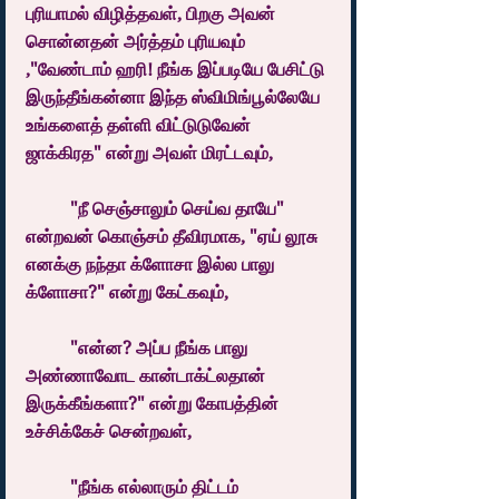
புரியாமல் விழித்தவள், பிறகு அவன் 
சொன்னதன் அர்த்தம் புரியவும் 
,"வேண்டாம் ஹரி! நீங்க இப்படியே பேசிட்டு 
இருந்தீங்கன்னா இந்த ஸ்விமிங்பூல்லேயே 
உங்களைத் தள்ளி விட்டுடுவேன் 
ஜாக்கிரத" என்று அவள் மிரட்டவும், 
	"நீ செஞ்சாலும் செய்வ தாயே" 
என்றவன் கொஞ்சம் தீவிரமாக, "ஏய் லூசு 
எனக்கு நந்தா க்ளோசா இல்ல பாலு 
க்ளோசா?" என்று கேட்கவும், 
	"என்ன? அப்ப நீங்க பாலு 
அண்ணாவோட கான்டாக்ட்லதான் 
இருக்கீங்களா?" என்று கோபத்தின் 
உச்சிக்கேச் சென்றவள்,
	"நீங்க எல்லாரும் திட்டம் 