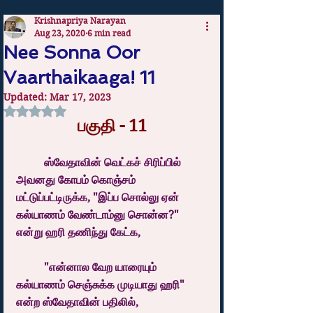
Krishnapriya Narayan
Aug 23, 2020
6 min read
Nee Sonna Oor
Vaarthaikaaga! 11
Updated:
Mar 17, 2023
Rated NaN out of 5 stars.
பகுதி - 11
	ஸ்வேதாவின் வெட்கச் சிரிப்பில் 
அவனது கோபம் கொஞ்சம் 
மட்டுப்பட்டிருக்க, "இப்ப சொல்லு ஏன் 
கல்யாணம் வேண்டாம்னு சொன்ன?" 
என்று ஹரி தணிந்து கேட்க, 
	"என்னால வேற யாரையும் 
கல்யாணம் செஞ்சுக்க முடியாது ஹரி" 
என்ற ஸ்வேதாவின் பதிலில், 