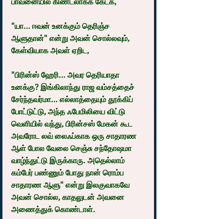
பாவனையில் கிண்டலாகக் கேட்க,
"யா… ஈவன் உனக்கும் தெரிஞ்ச 
ஆளுதான்" என்று அவன் சொல்லவும், 
கேள்வியாக அவள் ஏறிட,
"பிரின்ஸ் ஹேரி… அவர தெரியாதா 
உனக்கு? இங்கிலாந்து ராஜ வம்சத்தைச் 
சேர்ந்தவர்மா… எல்லாத்தையும் தூக்கிப் 
போட்டுட்டு, அந்த ஃபேமிலியை விட்டு 
வெளியில் வந்து, பிரின்சஸ் மேகன் கூட 
அவரோட லவ் லைஃப்காக ஒரு சாதாரண 
ஆள் போல வேலை செஞ்சு சந்தோஷமா 
வாழ்ந்துட்டு இருக்காரு. அதெல்லாம் 
கம்பேர் பண்ணும் போது நான் ரொம்ப 
சாதாரண ஆளு" என்று இலகுவாகவே 
அவன் சொல்ல, காதலுடன் அவனை 
அணைத்துக் கொண்டாள்.