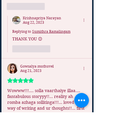
Like
Reply
Krishnapriya Narayan
Aug 22, 2023
Replying to
Sumithra Ramalingam
THANK YOU 😊 
Like
Reply
Gowsalya muthuvel
Aug 21, 2023
Rated 5 out of 5 stars.
Wowww!!!.... solla vaarthaiye illaa.... 
fantabulous storyyy!!... reality ah 
romba azhaga sollitinga!!!... loved ur 
way of writing and ur thoughts!!... first 
story ungalodathu padikiren!!... u 
become one of myyyy fav writers!!... 
innum neraiya neraiya ezhuthunga!!.. 