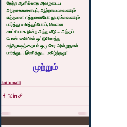
தேற்ற ஆளில்லாத அவருடைய 
அழுகைகளையும், ஆற்றாமைகளையும் 
எத்தனை எத்தனையோ துயரங்களையும் 
பார்த்து சலித்துப்போய், மௌன 
சாட்சியாக நின்ற அந்த வீடு… அந்தப் 
பெண்மணியின் ஒட்டுமொத்த 
சந்தோஷத்தையும் ஒரு சேர அன்றுதான் 
பார்த்து… இரசித்து… மகிழ்ந்தது!
முற்றும்
kattumalli