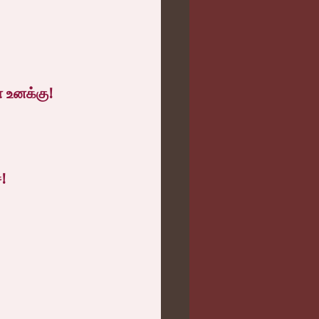
 உனக்கு!
!