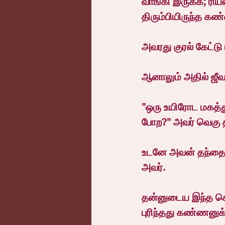
வாங்கி இருக்க; ரியல
திரும்பியிருந்த க
அவரது குரல் கேட்டு 
ஆனாலும் அதில் ஜீவ
"ஒரு உயிரோட மகத்து
போற?" அவர் வெகு த
உடனே அவன் தந்தையி
அவர்.
தன்னுடைய இந்த செய
புரிந்தது கண்ணனுக்