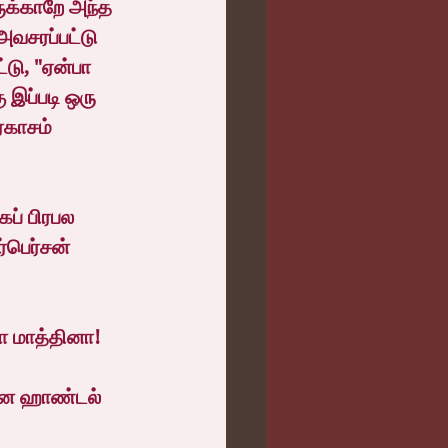
க்காறே அந்த 
வசரப்பட்டு 
டு, "ஏன்பா 
ப்படி ஒரு 
ரகாசம் 
ப் பிரபல 
பெர்சன் 
ா மாத்தினா!
னை ஹாண்டல் 