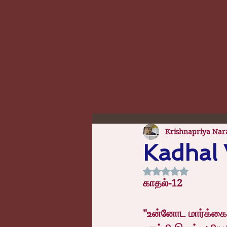
Krishnapriya Nar
Kadhal 
Rated NaN out of 5
காதல்-12
"உன்னோட மார்க்கை பா