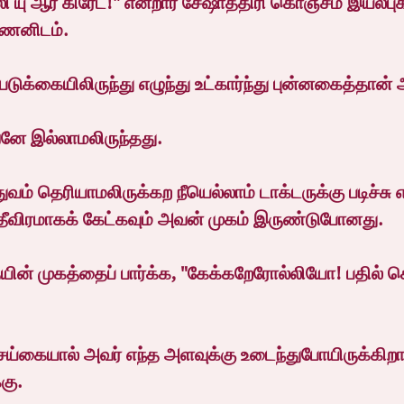
ி யு ஆர் கிரேட்!" என்றார் சேஷாத்திரி கொஞ்சம் இயல்புக்
ண்ணனிடம்.
படுக்கையிலிருந்து எழுந்து உட்கார்ந்து புன்னகைத்தான்
னே இல்லாமலிருந்தது.
வம் தெரியாமலிருக்கற நீயெல்லாம் டாக்டருக்கு படிச்ச
ீவிரமாகக் கேட்கவும் அவன் முகம் இருண்டுபோனது.
ன் முகத்தைப் பார்க்க, "கேக்கறேரோல்லியோ! பதில் சொ
்கையால் அவர் எந்த அளவுக்கு உடைந்துபோயிருக்கிறார
கு.