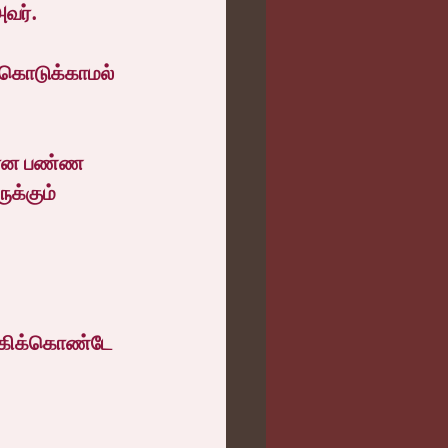
வர்.
கொடுக்காமல் 
என்ன பண்ண 
க்கும் 
்கிக்கொண்டே 