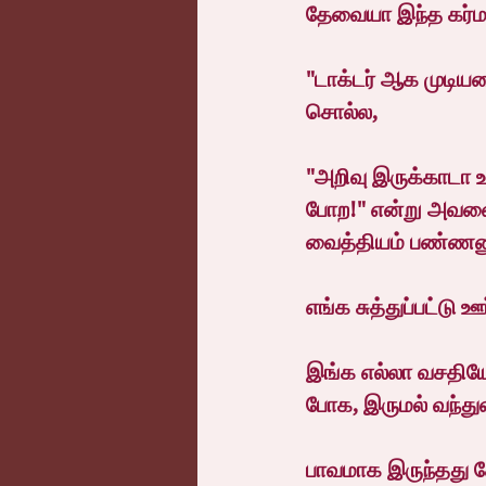
தேவையா இந்த கர்ம
"டாக்டர் ஆக முடி
சொல்ல,
"அறிவு இருக்காடா 
போற!" என்று அவனைக
வைத்தியம் பண்ணனு
எங்க சுத்துப்பட்டு ஊ
இங்க எல்லா வசதிய
போக, இருமல் வந்து
பாவமாக இருந்தது சே