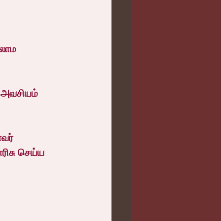
லாம 
 அவசியம் 
வர் 
ரிசு செய்ய 