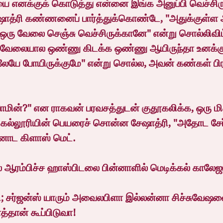
 எனக்குக் கொடுத்து என்னை இங்க அனுப்பி வெச்சிரு
ஷாத்ரி கண்ணனைப் பார்த்துக்கொண்டே, "அதுக்குள்ள அ
ஒரு வேலை செஞ்சு வெச்சிருக்கானே" என்று சொல்லிவிட்
ேலையால ஒண்ணு கிடக்க ஒண்ணு ஆயிருந்தா உனக்கு இ
மலேயே போயிருக்குமே" என்று சொல்ல, அவன் கண்கள் பி
ாமின்?" என ராகவன் பரவசத்துடன் குதூகலிக்க, ஒரு மிக
் கல்லூரியின் பெயரைச் சொன்ன சேஷாத்ரி, "அதோட சேர்
னோட கிளாஸ் மெட்.
 ஆரம்பிச்ச ஹாஸ்பிடலை பின்னாளில் மெடிக்கல் காலேஜ
ி; சர்ஜன்ஸ் யாரும் அவைலபிளா இல்லன்னா சிச்சுவேஷ
ான் கூப்பிடுவா!