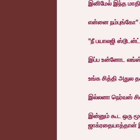
இனிமேல் இந்த மாதி
என்னை நம்புங்கோ"
"நீ பயாலஜி ஸ்டூடன
இப்ப உன்னோட லங்ஸ் 
உங்க சித்தி அதுல 
இல்லனா நெர்வஸ் சி
இன்னும் கூட ஒரு ம
ஜாக்ரதையாத்தான் 