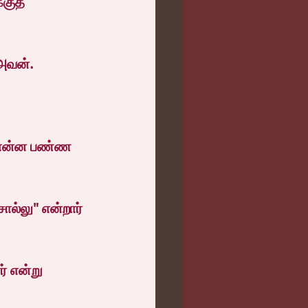
குத் 
 அவன்.
ு என்ன பண்ண 
ல்லு" என்றார் 
் என்று 