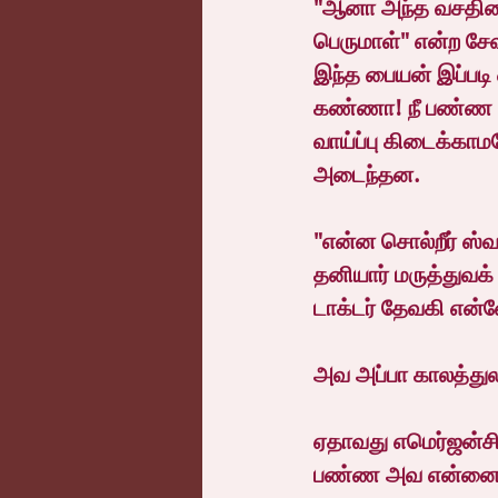
"ஆனா அந்த வசதியை
பெருமாள்" என்ற சே
இந்த பையன் இப்படி 
கண்ணா! நீ பண்ண வ
வாய்ப்பு கிடைக்கா
அடைந்தன.
"என்ன சொல்றீர் ஸ்வ
தனியார் மருத்துவக
டாக்டர் தேவகி என்
அவ அப்பா காலத்துல
ஏதாவது எமெர்ஜன்ச
பண்ண அவ என்னைத்த