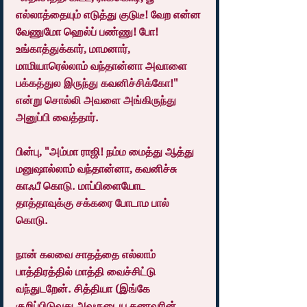
எல்லாத்தையும் எடுத்து குடுடீ! வேற என்ன 
வேணுமோ ஹெல்ப் பண்ணு! போ! 
உங்காத்துக்கார், மாமனார், 
மாமியாரெல்லாம் வந்தான்னா அவாளை 
பக்கத்துல இருந்து கவனிச்சிக்கோ!" 
என்று சொல்லி அவளை அங்கிருந்து 
அனுப்பி வைத்தார்.
பின்பு, "அம்மா ராஜி! நம்ம மைத்து ஆத்து 
மனுஷால்லாம் வந்தான்னா, கவனிச்சு 
காஃபீ கொடு. மாப்பிளையோட 
தாத்தாவுக்கு சக்கரை போடாம பால் 
கொடு.
நான் கலவை சாதத்தை எல்லாம் 
பாத்திரத்தில் மாத்தி வைச்சிட்டு 
வந்துடறேன். சித்தியா (இங்கே 
குறிப்பிடுவது அவருடைய கணவரின் 