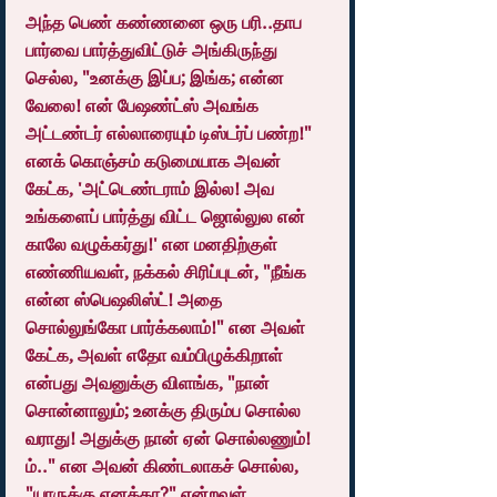
அந்த பெண் கண்ணனை ஒரு பரி..தாப 
பார்வை பார்த்துவிட்டுச் அங்கிருந்து 
செல்ல, "உனக்கு இப்ப; இங்க; என்ன 
வேலை! என் பேஷண்ட்ஸ் அவங்க 
அட்டண்டர் எல்லாரையும் டிஸ்டர்ப் பண்ற!" 
எனக் கொஞ்சம் கடுமையாக அவன் 
கேட்க, 'அட்டெண்டராம் இல்ல! அவ 
உங்களைப் பார்த்து விட்ட ஜொல்லுல என் 
காலே வழுக்கர்து!' என மனதிற்குள் 
எண்ணியவள், நக்கல் சிரிப்புடன், "நீங்க 
என்ன ஸ்பெஷலிஸ்ட்! அதை 
சொல்லுங்கோ பார்க்கலாம்!" என அவள் 
கேட்க, அவள் எதோ வம்பிழுக்கிறாள் 
என்பது அவனுக்கு விளங்க, "நான் 
சொன்னாலும்; உனக்கு திரும்ப சொல்ல 
வராது! அதுக்கு நான் ஏன் சொல்லணும்! 
ம்.." என அவன் கிண்டலாகச் சொல்ல, 
"யாருக்கு எனக்கா?" என்றவள், 