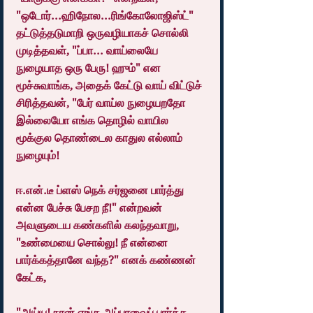
"ஒடோர்...ஹிநோல...ரிங்கோலோஜிஸ்ட்" 
தட்டுத்தடுமாறி ஒருவழியாகச் சொல்லி 
முடித்தவள், "ப்பா... வாய்லையே 
நுழையாத ஒரு பேரு! ஹும்" என 
மூச்சுவாங்க, அதைக் கேட்டு வாய் விட்டுச் 
சிரித்தவன், "பேர் வாய்ல நுழையறதோ 
இல்லையோ எங்க தொழில் வாயில 
மூக்குல தொண்டைல காதுல எல்லாம் 
நுழையும்!
ஈ.என்.டீ ப்ளஸ் நெக் சர்ஜனை பார்த்து 
என்ன பேச்சு பேசற நீ!" என்றவன் 
அவளுடைய கண்களில் கலந்தவாறு, 
"உண்மையை சொல்லு! நீ என்னை 
பார்க்கத்தானே வந்த?" எனக் கண்ணன் 
கேட்க, 
"அய்ய! நான் எங்க அப்பாவைப் பார்க்க 