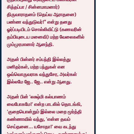
சித்தப்பா / சின்னமாமனார்) 
திருவாராதனம் (தெய்வ ஆராதனை) 
பண்ண வந்துடுவர்!" என்று தனது 
ஓர்ப்படியிடம் சொல்லிவிட்டு (கணவரின் 
தம்பியுடைய மனைவி) மற்ற வேலைகளில் 
மும்முரமானார் ஆனந்தி.
அதன் பின்னர் சம்பந்தி இல்லத்து 
மனிதர்கள், மற்ற பந்துகள் என 
ஒவ்வொருவராக வந்துசேர, அவர்கள் 
இல்லமே ஜே.. ஜே.. என்று ஆனது.
அதன் பின் 'லக்ஷ்மி கல்யாணம் 
வைபோகமே!' என்ற பாடலில் தொடங்கி, 
'குறையொன்றும் இல்லை மறை மூர்த்தி 
கண்ணாவில் வந்து, 'என்ன தவம் 
செய்தனை... யசோதா!' வை கடந்து  