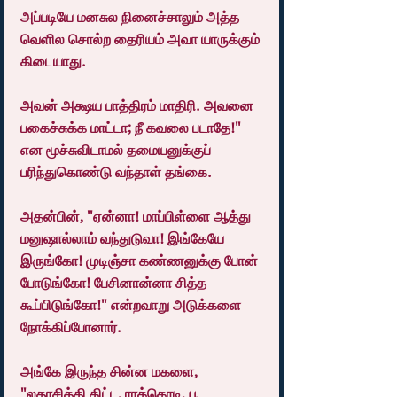
அப்படியே மனசுல நினைச்சாலும் அத்த 
வெளில சொல்ற தைரியம் அவா யாருக்கும் 
கிடையாது.
அவன் அக்ஷய பாத்திரம் மாதிரி. அவனை 
பகைச்சுக்க மாட்டா; நீ கவலை படாதே!" 
என மூச்சுவிடாமல் தமையனுக்குப் 
பரிந்துகொண்டு வந்தாள் தங்கை.
அதன்பின், "ஏன்னா! மாப்பிள்ளை ஆத்து 
மனுஷால்லாம் வந்துடுவா! இங்கேயே 
இருங்கோ! முடிஞ்சா கண்ணனுக்கு போன் 
போடுங்கோ! பேசினான்னா சித்த 
கூப்பிடுங்கோ!" என்றவாறு அடுக்களை 
நோக்கிப்போனார்.
அங்கே இருந்த சின்ன மகளை, 
"லதாசித்தி கிட்ட, ராக்கொடி, பூ 