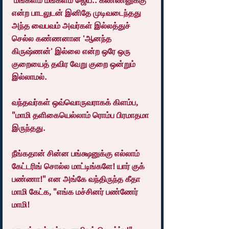
'மங்களம் மங்களம் ஜெய.. கண்ணனுக்கு' 
என்ற பாடலுடன் இனிதே முடிவடைந்தது 
அந்த வைபவம் அவர்கள் இல்லத்துச் 
செல்ல கண்ணனான 'ஆனந்த 
கிருஷ்ணன்' இல்லை என்ற ஒரே ஒரு 
குறையைத் தவிர வேறு குறை ஒன்றும் 
இல்லாமல்.
வந்தவர்கள் ஒவ்வொருவராகக் கிளம்ப, 
"மாமி தளிகையெல்லாம் ரொம்ப பிரமாதமா 
இருந்தது.
நீங்கதான் சின்ன பங்க்ஷனுக்கு எல்லாம் 
கேட்டரிங் சொல்ல மாட்டிங்களே! யார் குக் 
பண்ணா!" என அங்கே வந்திருந்த கீதா 
மாமி கேட்க, "எங்க மச்சினர் பண்ணேர் 
மாமி!