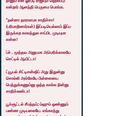
நானும் என் ஓர்படி ராஜியும் ஹெல்ப்பு!" 
என்றார் ஆனந்தி பெருமை பொங்க.
"நன்னா தாராளமா சாதிச்சா! 
(பரிமாறினார்கள்) இப்படியெல்லாம் இப்ப 
இருக்கற காலத்துல சாப்பிட முடியுமா 
என்ன!
ப்ச்.. மூத்தவ அனுபமா அமெரிக்காலயே 
செட்டில் ஆயிட்டா!
ட்யூயல் சிட்டிசன்ஷிப் அது இதுன்னு 
சொல்லி அங்கேயே பிள்ளையை 
பெத்துக்கணும்னு ஒத்த கால்ல நின்னு 
சாதிச்சுண்டா!
பூச்சூட்டல் சீமந்தம்; ம்ஹும் ஒண்ணும் 
பண்ண முடியலையே. எங்காத்து 