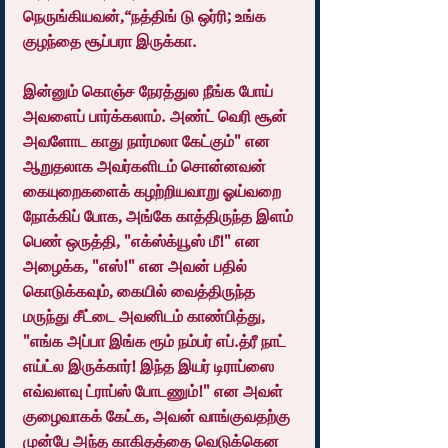
நெருங்கியவன்,“நத்திங் டு ஒர்ரி; உங்க 
குழந்தை சூப்பரா இருக்கா.
இன்னும் கொஞ்ச நேரத்துல நீங்க போய் 
அவளைப் பார்க்கலாம். அண்ட் வெரி சூன் 
அவளோட காது நார்மலா கேட்கும்" என 
ஆறுதலாக அவர்களிடம் சொன்னவன் 
கையுறைகளைக் கழற்றியவாறு ஓய்வறை 
நோக்கிப் போக, அங்கே காத்திருந்த இளம் 
பெண் ஒருத்தி, "எக்ஸ்க்யூஸ் மீ!" என 
அழைக்க, "எஸ்!" என அவன் பதில் 
கொடுக்கவும், கையில் வைத்திருந்த 
மருந்து சீட்டை அவனிடம் காண்பித்து, 
"எங்க அப்பா இங்க ரூம் நம்பர் எப்.த்ரீ நாட் 
எய்ட்ல இருக்கார்! இந்த இயர் டிராப்ஸை 
எவ்வளவு ட்ராப்ஸ் போடணும்!" என அவள் 
குழைவாகக் கேட்க, அவன் வாங்குவதற்கு 
முன்பே அந்த காகிதத்தை வெடுக்கென 