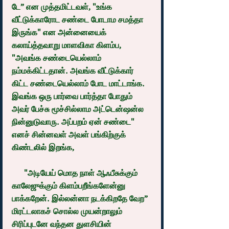
டே” என முத்தமிட்டவள், "உங்க 
வீட்டுக்காரோட சண்டை போடாம சமத்தா 
இருங்க" என அன்னையைக் 
கலாய்த்தவாறு மாளவிகா கிளம்ப, 
"அவங்க சண்டையெல்லாம் 
நம்மக்கிட்டதான். அவங்க வீட்டுக்கார் 
கிட்ட சண்டையெல்லாம் போட மாட்டாங்க. 
இவங்க ஒரு பார்வை பார்த்தா போதும் 
அவர் பேச்சு மூச்சில்லாம அட்டென்ஷன்ல 
நின்னுடுவாரு. அப்பறம் ஏன் சண்டை" 
எனச் சின்னவள் அவள் பங்கிற்குக் 
கிண்டலில் இறங்க,
      "அடியேய் மொத நாள் ஆஃபீசுக்கும் 
காலேஜுக்கும் கிளம்பறீங்களேன்னு 
பாக்கறேன். இல்லன்னா நடக்கிறதே வேற” 
மிரட்டலாகச் சொல்ல முயன்றாலும் 
சிரிப்புடனே வந்தன துளசியின் 