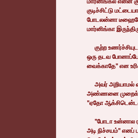
மார்னிங்க்ல என்ன க
குடிச்சிட்டு மட்டை
போடலன்னா டீஹைரேஷன
மார்னிங்கா இருந்த
     குற்ற உணர்ச்சியுடன், "அங்கிள்…" எனப் பதில்சொல்லமுடியாமல் அவன் இழுக்க, "இந்த 
ஒரு தடவ போனாப்போக
வைக்காதே" என உரி
     அவர் அறியாமல் விக்ரம் வேறு அவனைப் பார்த்து நக்கலாகச் சிரிக்கவும், அவருக்கு எதிரே 
அண்ணனை முறைக்கக
"ஏதோ ஆக்சிடென்டலா
     "போடா உன்னால ராத்திரி வீட்டுக்கே போகல. இப்ப போனா பொண்டாட்டி கையால தரும 
அடி நிச்சயம்" எனப் 