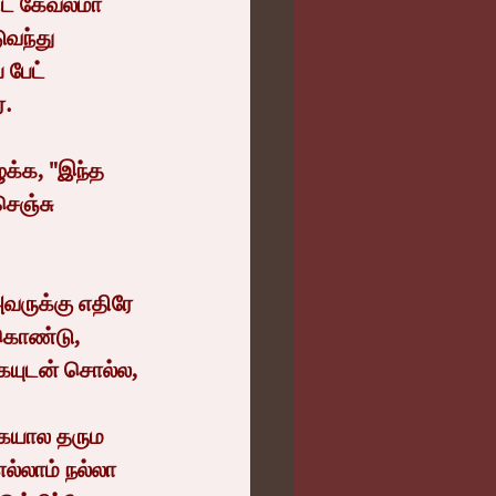
விட கேவலமா 
ுவந்து 
பேட் 
்.
ெஞ்சு 
கொண்டு, 
கையுடன் சொல்ல,
ல்லாம் நல்லா 