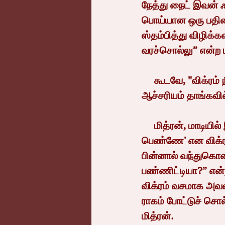
நேத்து நைட் இவன் 
பொய்யான ஒரு பதில
ஸ்தம்பித்து விழிக்கவ
வரச்சொல்லு” என்ற 
     கூடவே, "விக்ரம் நீயும் ரெப்பிரேஷ் பண்ணிட்டு வாப்பா" என்று பொறுமையாகச் சொல்லவும் 
ஆச்சரியம் தாங்கவில
     மித்ரன், மாடியில் இருக்கும் அவனுடைய அறை நோக்கிச் செல்ல, 'சிங்க பெண்ணே. சிங்க 
பெண்ணே' என விக்ரம
பின்னால் வந்துகொ
பண்ணிட்டியா?” என்ற
விக்ரம் வசமாக அவன
ராகம் போட்டுச் சொ
மித்ரன்.