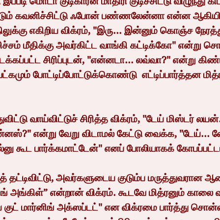
இப்படி மொடா குடிகாரன் மாதிரி குடிச்சிட்டு விழுந்து கி
ம் கவனிச்சிட்டு ஃபோன் பண்ணலேன்னா என்ன ஆகியிரு
ிலுக்கு எகிறிய விக்ரம், "இரு... இன்னும் கொஞ்ச நேரத
ச்சம் மீதிக்கு அவர்கிட்ட வாங்கி கட்டிக்கோ" என்று சொல
க்கப்பட்ட சிரிப்புடன், "என்னடா... லவ்வா?" என்று கிண
வெட்கமும் போட்டிப்போட்டுக்கொண்டு  எட்டிப்பார்த்தன மித
ஸ்?" என்று வேறு விடாமல் கேட்டு வைக்க, "டேய்... 
டல்னு கூட பார்க்கமாட்டேன்" எனப் போலியாகக் கோபப்பட்டா
ிங் அங்கிள்” என்றான் விக்ரம். கூடவே மித்ரனும் கால
ுட் மார்னிங் அக்ஸப்டட்" என விக்ரமை பார்த்து சொன்