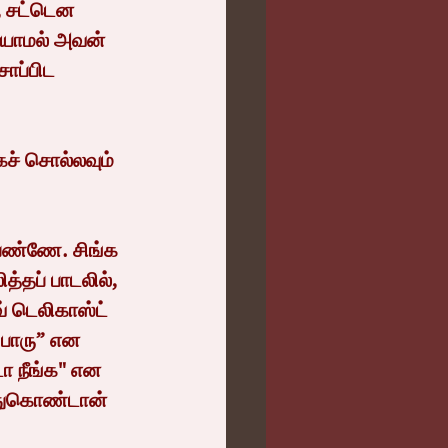
, சட்டென 
யாமல் அவன் 
சாப்பிட 
்தப் பாடலில், 
 டெலிகாஸ்ட் 
 பாரு” என 
ா நீங்க" என 
்துகொண்டான் 