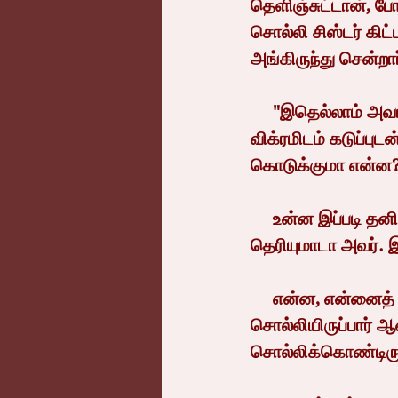
தெளிஞ்சுட்டான், போ
சொல்லி சிஸ்டர் கிட
அங்கிருந்து சென்றார
     "இதெல்லாம் அவரா பேசினதா இல்ல நீ அவரை அப்படிப் பேச வெச்சியா" என மித்ரன் 
விக்ரமிடம் கடுப்பு
கொடுக்குமா என்ன? உ
     உன்ன இப்படி தனியா விட்டுவெச்சிருக்கறதே தப்புன்னு என்ன எகிறு எகிறினார் 
தெரியுமாடா அவர். இ
     என்ன, என்னைத் திட்டி சொன்ன அதே விஷயத்த அவர்கிட்ட கொஞ்சம் ஸாஃப்ட்டா 
சொல்லியிருப்பார் 
சொல்லிக்கொண்டிருக