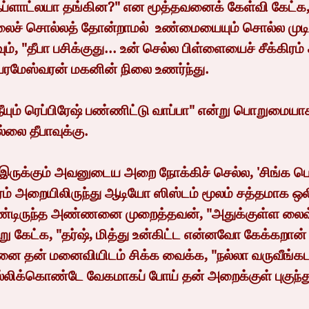
ஃப்ளாட்லயா தங்கின?" என மூத்தவனைக் கேள்வி கேட்க
ைச் சொல்லத் தோன்றாமல்  உண்மையையும் சொல்ல முடி
ும், "தீபா பசிக்குது... உன் செல்ல பிள்ளையைச் சீக்கிரம் 
பரமேஸ்வரன் மகனின் நிலை உணர்ந்து.
்லை தீபாவுக்கு.
் அறையிலிருந்து ஆடியோ ஸிஸ்டம் மூலம் சத்தமாக ஒலித
ண்டிருந்த அண்ணனை முறைத்தவன், "அதுக்குள்ள லைவ்
ு கேட்க, "தர்ஷ், மித்து உன்கிட்ட என்னவோ கேக்கறான்
ை தன் மனைவியிடம் சிக்க வைக்க, "நல்லா வருவீங்கட
ல்லிக்கொண்டே வேகமாகப் போய் தன் அறைக்குள் புகுந