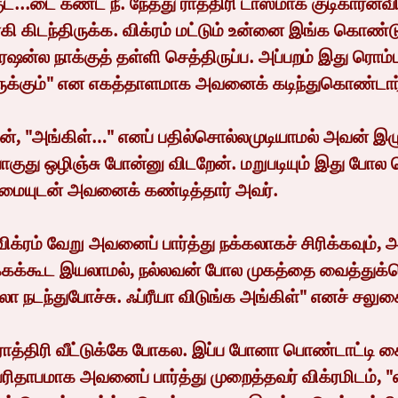
ுட்...டை கண்ட நீ. நேத்து ராத்திரி டாஸ்மாக் குடிகாரன
யாகி கிடந்திருக்க. விக்ரம் மட்டும் உன்னை இங்க கொண்ட
்ல நாக்குத் தள்ளி செத்திருப்ப. அப்பறம் இது ரொம்ப 
ிருக்கும்" என எகத்தாளமாக அவனைக் கடிந்துகொண்டார
ுது ஒழிஞ்சு போன்னு விடறேன். மறுபடியும் இது போல ச
மையுடன் அவனைக் கண்டித்தார் அவர்.
்கூட இயலாமல், நல்லவன் போல முகத்தை வைத்துக்
 நடந்துபோச்சு. ஃப்ரீயா விடுங்க அங்கிள்" எனச் சலு
பரிதாபமாக அவனைப் பார்த்து முறைத்தவர் விக்ரமிடம், "எ