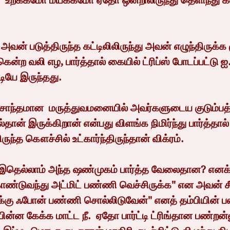
  உறக்கமோ மயக்கமோ ஏதோ ஒன்றிலிருந்து தெளிந்து க
ென்ற வலி எழ, பார்த்தால் கையில் ட்ரிப்ஸ் போடப்பட்டு ஐ.வ
டியே இருந்தது.
தான் இருக்கிறான் என்பது விளங்க நிமிர்ந்து பார்த்த
ுந்த கௌச்சில் உட்கார்ந்திருந்தான் விக்ரம்.
ண்டுவந்து அட்மிட் பண்ணி வெச்சிருக்க" என அவன் சீ
்கு ஃபோன் பண்ணி சொல்லிடுவேன்" எனத் தம்பியின் பல
பின்ன கேக்க மாட்ட நீ.  ஏதோ பார்ட்டி ட்ரிங்தான பண்றன