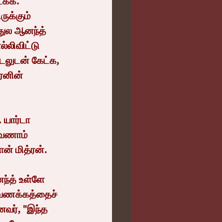
டக்க. 
க்கும் 
்துல ஆனந்த் 
்லிவிட்டு 
்டலுடன் கேட்க, 
்ரனின் 
வேணாம் 
ன் மித்ரன்.
ை வணக்கத்தைச் 
னவர், "இந்த 