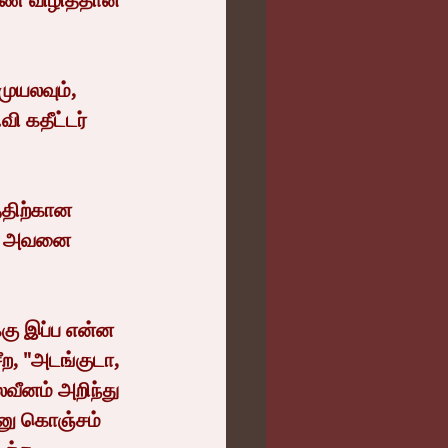
ண் விழித்தான் 
ி கதீட்டர் 
ால் அவனை 
ற, "அடங்குடா, 
வீனம் அறிந்து 
்னு கொஞ்சம் 