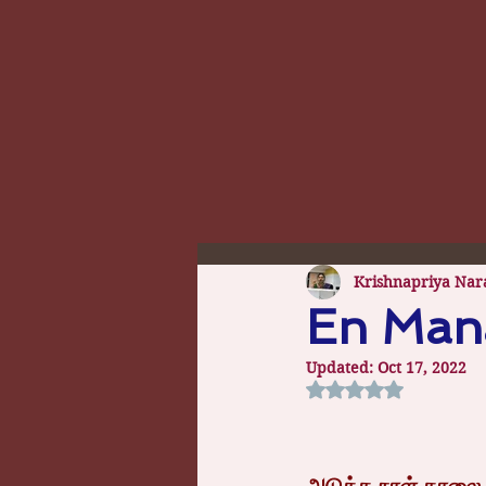
Krishnapriya Nar
En Mana
Updated:
Oct 17, 2022
Rated NaN out of 5