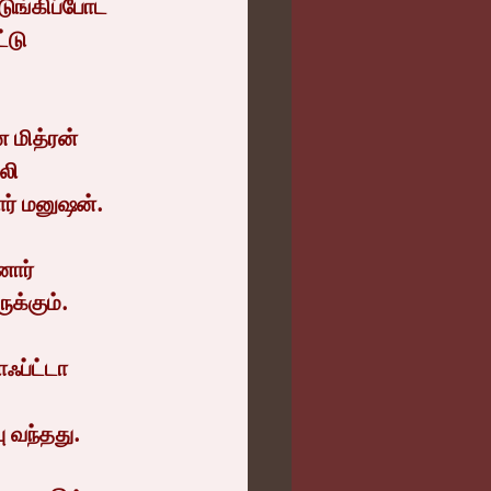
டுங்கிப்போட 
்டு 
லி 
ார் மனுஷன்.
ுக்கும்.
 வந்தது.