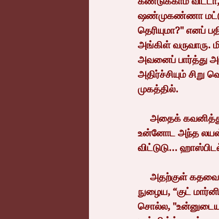
கண்டுக்காம விட்டா, 
ஷண்முகண்ணா மட்டு
தெரியுமா?" எனப் பத
அங்கிள் வருவாரு. மி
அவனைப் பார்த்து அட
அதிர்ச்சியும் சிறு 
முகத்தில்.
     அதைக் கவனித்துவிட்டு வாய்விட்டுச் சிரித்த விக்ரம், "டேய் மிஸ்டர் லயன். யார்டா 
உன்னோட அந்த லயன்ன
விட்டுடு... ஹாஸ்பி
     அதற்குள் கதவைத் தட்டிவிட்டு, அவர்களுடைய குடும்ப மருத்துவரான ஆனந்த் உள்ளே 
நுழைய, “குட் மார்ன
சொல்ல, "உன்னுடைய க