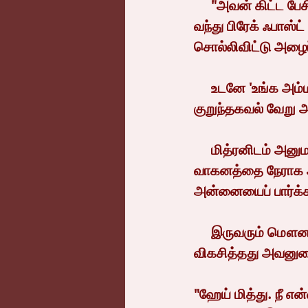
     "அவன் கிட்ட பேசி நேரா அவனை நம்ம வீட்டுக்குக் கூட்டிட்டு வர வழியைப் பாரு. இங்க 
வந்து பிரேக் ஃபாஸ்ட
சொல்லிவிட்டு அழைப்
     உடனே 'உங்க அம்மாவுக்கு இந்தக் கூத்தெல்லாம் தெரியாது' என்று ஒரு வாட்ஸாப் 
குறுந்தகவல் வேறு அ
     மித்ரனிடம் அனுமதியும் கேட்கவில்லை தகவலும் சொல்லவில்லை. ஓட்டுநரிடம், 
வாகனத்தை நேராக அவ
அன்னையைப் பார்க்க
     இருவரும் மௌனமாக வீட்டிற்குள் நுழைய, அவனைப் பார்த்ததும் மகிழ்ச்சியில் 
விகசித்தது அவனுடை
"ஹேய் மித்து. நீ என்