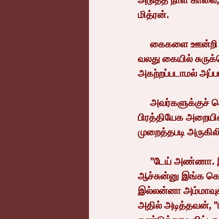
அடுத்த நாள் காலை,
மித்ரன்.
     கைகளை ஊன்றி அவன் படுத்திருந்த கட்டிலிலிருந்து அவன் எழுந்திருக்க முயலவும், 
வலது கையில் சுருக்க
அகற்றப்படாமல் அப்ப
     அவர்களுக்குச் சொந்தமான  மருத்துவமனையில் அவர்களுடைய குடும்பத்திற்கான 
பிரத்தியேக அறையில்
முறைத்தபடி அருகிலிர
     "டேய் அண்ணா. இதெல்லாம் அந்த ஷண்முகம் பார்த்த வேலைதான? எனக்கு இப்ப என்ன 
ஆச்சுன்னு இங்க கொ
இல்லன்னா அம்மாவுக
அதில் அடித்தவன், "