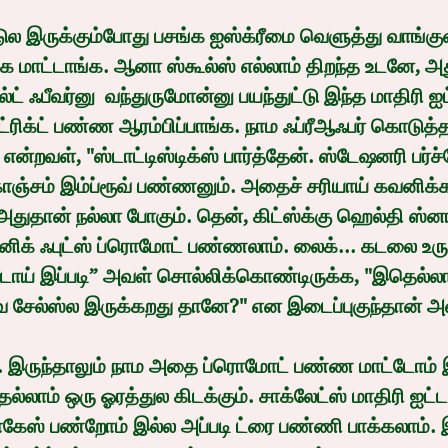
்க மாட்டாங்க. ஆனா ஸ்கூல்ஸ் எல்லாம் திறந்த உடனே, அது
 ஃபீவர்னு  வந்துருமோன்னு பயந்துட்டு இந்த மாதிரி ஐட
ட்ரிக்ட் பண்ண ஆரம்பிப்பாங்க. நாம ஃப்ரீஆஃபர் கொடுத்
ன்றவள், "ஸ்டாட்டிஸ்டிக்ஸ் பார்த்தேன். ஸ்டேஷனரி பர்ச
கொஞ்சம் இம்ப்ரூவ் பண்ணனும். அதைச் சரியாய் கவனிக்க
துதான் நல்லா போகும். தென், கிட்ஸ்க்கு ஹெல்தி ஸ்னா
னிக் ஃபுட்ஸ் ப்ரொமோட் பண்ணலாம். லைக்... கடலை உர
்டாய் இப்படி” அவள் சொல்லிக்கொண்டிருக்க, "இதெல்லாம
 சேல்ஸ்ல இருக்கறது தானே?" என இடைப்புகுந்தான் அ
லாம் ஒரு ஓரத்துல கிடக்கும். சாக்லேட்ஸ் மாதிரி ஐட்டம
கேஸ் பண்றோம் இல்ல அப்படி ட்ரை பண்ணி பாக்கலாம்.