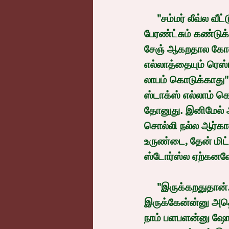
     "சம்மர் லீவ்ல வீட்டுல இருக்கும்போது பசங்க ஐஸ்க்ரீமை வெளுத்து வாங்குவாங்க. அதை 
பேரண்ட்சும் கண்டுக
சேஞ் ஆகறதால கோல்ட்
எல்லாத்தையும் ரெஸ்
லாபம் கொடுக்காது" எ
ஸ்டாக்ஸ் எல்லாம் 
தோனுது. இனிமேல் அ
சொல்லி நல்ல ஆர்கா
உருண்டை, தேன் மிட
ஸ்டோர்ஸ்ல ஏற்கனவே
     "இருக்கறதுதான். இருந்தாலும் நாம அதை ப்ரொமோட் பண்ண மாட்டோம் இல்ல. நானும் 
இருக்கேன்ன்னு அதெல்
நாம் பளபளன்னு ஷோ