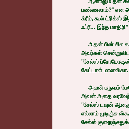
     ஆனாலும் தன் கவனம் சிதறாமல், "சரி... சேல்ஸ் இம்ப்ரூவ் பண்ண வேற என்ன 
பண்ணலாம்?" என அவன
க்ரீம், கூல் ட்ரிக்
ஃப்ரீ... இந்த மாதி
     அதன் பின் சில கணக்கு வழக்குகளை ஆராய்ந்து அது சம்பந்தமான விவாதங்கள் முடிந்து 
அவர்கள் சென்றுவிட,
"சேல்ஸ் ப்ரோமோஷன்
கேட்டாள் மாளவிகா.
     அவன் புருவம் மேலே உயர, "ம்ஹும்... இன்னவேடிவ் ஐடியாஸ் ஆர் ஆல்வேஸ் வெல்கம்" என 
அவன் அதை வரவேற்
"சேல்ஸ் டவுன் ஆனது
எல்லாம் முடிஞ்சு ஸ்
சேல்ஸ் குறைஞ்சதுக்க