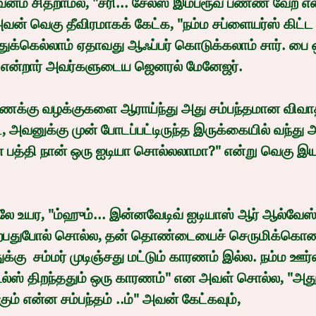
் வெகு தீவிரமாகக் கேட்க, "நம்ம சப்ளையர்ஸ் கிட்ட ப
ஸ் இதுக்கெல்லாம் ஏதாவது ஆஃப்பர் கொடுக்கலாம் சார். பை
ரி" என்றார் அவர்களுடைய ஜெனரல் மேனேஜர்.
 அவனுக்கு முன் போடப்பட்டிருந்த இருக்கையில் வந்து அ
 பத்தி நான் ஒரு ஐடியா சொல்லலாமா?" என்று வெகு இ
பதுபோல் சொல்ல, தன் தொண்டையைச் செருமிக்கொண
க்கு  சம்மர் முடிஞ்சது மட்டும் காரணம் இல்ல. நம்ம ஊ
கூல்ஸ் திறந்ததும் ஒரு காரணம்" என அவள் சொல்ல, "அதுக்
ும் என்ன சம்பந்தம் ..ம்" அவன் கேட்கவும்,