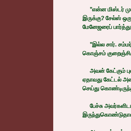
     "என்ன மிஸ்டர் முருகன், போன மாசத்தை விட க்ராஃப் கொஞ்சம் கீழே போனது போல 
இருக்கு? சேல்ஸ் ஒரு
மேனேஜரைப் பார்த்து
     "இல்ல சார். சம்மர் முடிஞ்சிருச்சு இல்ல. அதனால கூல் ட்ரிங்க்ஸ் ஐஸ் க்ரீம் சேல்ஸ் 
கொஞ்சம் குறைஞ்சிர
     அவன் கேட்கும் புள்ளிவிவரங்களின் பிரதிகளைக் கொடுப்பது, அதைப் பற்றிய தகவல் 
ஏதாவது கேட்டல் அ
செய்து கொண்டிருந
     பேச்சு அவர்களிடம் இருந்தாலும் அக்னிமித்ரனின் ஒரு பார்வை அவளிடமும் 
இருந்துகொண்டுதான