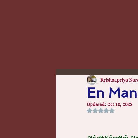
Krishnapriya Nar
En Mana
Updated:
Oct 10, 2022
Rated NaN out of 5