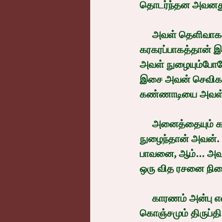
தொடர்ந்தன அவனது
     அவள் தெளிவாகத்தான் பேசிவிட்டுப் போனாள். ஆனால் அவள் குரல் காலை முதலே 
கரகரப்பாகத்தான் இ
அவள் நுழையும்போத
இசை அவன் செவிகளை 
கண்ணாடியை அவள் க
     அனைத்தையும் கவனித்துக்கொண்டுதான் அந்த மின்தூக்கிக்குள் வழக்கம்போல 
நுழைந்தான் அவன். த
பாவனை, ஆம்... அவன
ஒரு வித ரசனை நிற
     காரணம் அன்பு என்பது நன்றாகவே அவனுக்குப் புரிந்தது. ஆனால் அது அவனுக்குக் 
கொஞ்சமும் திருப்