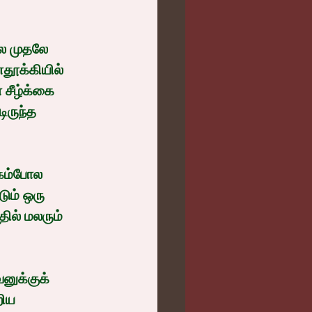
தூக்கியில் 
சீழ்க்கை 
ருந்த 
ும் ஒரு 
ில் மலரும் 
ிய 