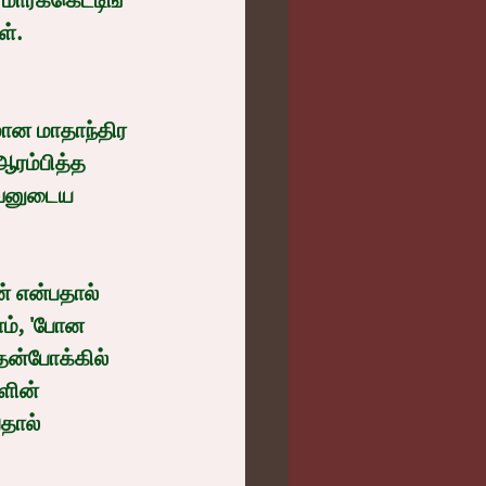
ர்க்கெட்டிங் 
ள். 
ஆரம்பித்த 
அவனுடைய 
ம், 'போன 
தன்போக்கில் 
ளின் 
தால் 