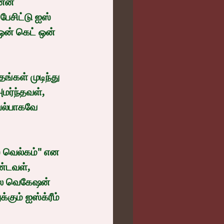
ேசிட்டு ஐஸ் 
 ஒன் கெட் ஒன் 
மர்ந்தவள், 
யல்பாகவே 
்டவள், 
ர்ல வெகேஷன் 
கும் ஐஸ்க்ரீம் 