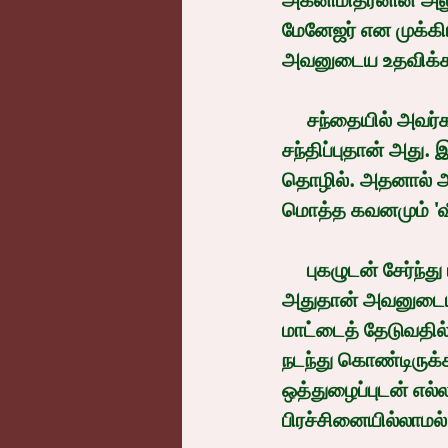
அக்னிமித்ரனின் அல
மேனேஜர் என முக்கிய 
அவனுடைய உதவிக்க
     சந்தையில் அவர்களுடைய விற்பனையை மேம்படுத்துவது குறித்த வழக்கமான மாதாந்திர 
சந்திப்புதான் அது.
தொழில். அதனால் அ
மொத்த கவனமும் 'வீ
     புகழுடன் சேர்ந்து பணமும் மொத்தமாகக் கொழிக்கும் தொழிலும் அதுதான் என்பதால் 
அதுதான் அவனுடைய 
மாட்டைத் தேடுவதில
நடந்து கொண்டிருக
ஒத்துழைப்புடன் எல
பிரச்சினையில்லாமல