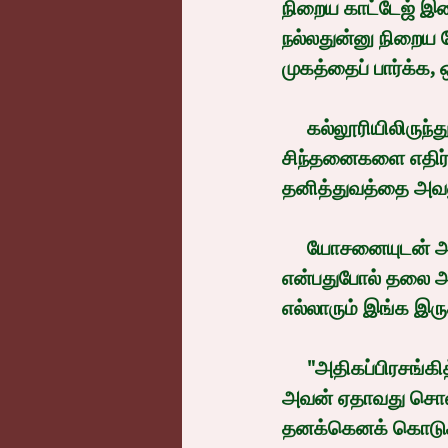
நிறைய காட்டேஜ் இ
நல்லதுன்னு நிறைய 
முகத்தைப் பார்க்க,
     கல்லூரியிலிருந்து நேராக வந்திருக்கும் முன் அனுபவமற்ற ஒருத்தியிடமிருந்து இந்தச் 
சிந்தனைகளை எதிர்ப
தனித்துவத்தை அவன
     யோசனையுடன் அவன் பார்த்துக்கொண்டிருந்த பார்வை புரியாமல், அவள் 'என்ன' 
என்பதுபோல் தலை அச
எல்லாரும் இங்க இர
     "அதிகப்பிரசங்கித்தனமா இருக்குமோன்னு ஒரு சின்ன தயக்கம்" என்று சொல்லிவிட்டு 
அவன் ஏதாவது சொல்வ
தனக்கெனக் கொடுக்க