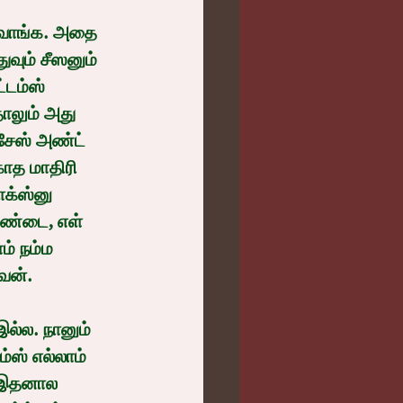
வும் சீஸனும் 
்டம்ஸ் 
தாலும் அது 
்சேஸ் அண்ட் 
ாத மாதிரி 
க்ஸ்னு 
ுண்டை, எள் 
் நம்ம 
வன்.
்ஸ் எல்லாம் 
 இதனால 