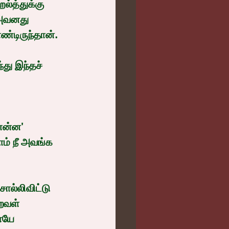
்த்துக்கு 
 அவனது 
ண்டிருந்தான்.
.
ம் நீ அவங்க 
றவள் 
ையே 