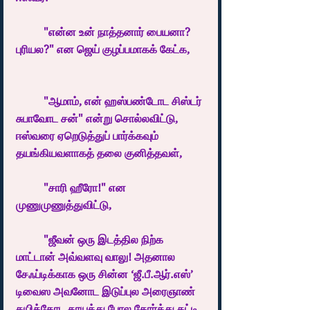
	"என்ன உன் நாத்தனார் பையனா? 
புரியல?" என ஜெய் குழப்பமாகக் கேட்க, 
	"ஆமாம், என் ஹஸ்பண்டோட சிஸ்டர் 
சுபாவோட சன்" என்று சொல்லவிட்டு, 
ஈஸ்வரை ஏறெடுத்துப் பார்க்கவும் 
தயங்கியவளாகத் தலை குனித்தவள், 
	"சாரி ஹீரோ!" என 
முணுமுணுத்துவிட்டு, 
	"ஜீவன் ஒரு இடத்தில நிற்க 
மாட்டான் அவ்வளவு வாலு! அதனால 
சேஃப்டிக்காக ஒரு சின்ன ‘ஜீ.பீ.ஆர்.எஸ்’ 
டிவைஸ அவனோட இடுப்புல அரைஞாண் 
கயித்தோட தாயத்து போல கோர்த்து கட்டி 