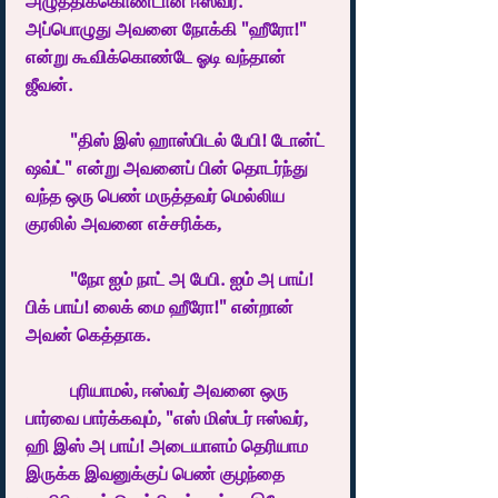
அழுத்திக்கொண்டான் ஈஸ்வர். 
அப்பொழுது அவனை நோக்கி "ஹீரோ!" 
என்று கூவிக்கொண்டே ஓடி வந்தான் 
ஜீவன். 
	"திஸ் இஸ் ஹாஸ்பிடல் பேபி! டோன்ட் 
ஷவ்ட்" என்று அவனைப் பின் தொடர்ந்து 
வந்த ஒரு பெண் மருத்தவர் மெல்லிய 
குரலில் அவனை எச்சரிக்க,
	"நோ ஐம் நாட் அ பேபி. ஐம் அ பாய்! 
பிக் பாய்! லைக் மை ஹீரோ!" என்றான் 
அவன் கெத்தாக. 
	புரியாமல், ஈஸ்வர் அவனை ஒரு 
பார்வை பார்க்கவும், "எஸ் மிஸ்டர் ஈஸ்வர், 
ஹி இஸ் அ பாய்! அடையாளம் தெரியாம 
இருக்க இவனுக்குப் பெண் குழந்தை 