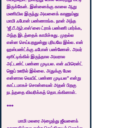
இருக்கேன். இன்னைக்கு காலை ஆறு 
மணியில இருந்து அவனைக் காணும்னு 
மாமி ஃபோன் பண்ணாங்க. நான் அந்த 
‘ஜீ.பீ.ஆர்.எஸ்’ஸை ட்ராக் பண்ணி பார்க்க, 
அந்த இடத்தைக் காமிச்சுது. முதல்ல 
என்ன செய்யறதுன்னு புரியவே இல்ல. என் 
ஹஸ்பண்ட்க்கு ஃபோன் பண்ணேன். அவர் 
ஷூட்டிங்கில் இருந்தால அவரால 
அட்டண்ட் பண்ண முடியல. என் ஃபிரென்ட் 
ஜெய் ஊரில் இல்லை. அதுக்கு மேல 
என்னால வெயிட் பண்ண முடியல” என்று 
காட்டமாகச் சொன்னவள் அதன் பிறகு 
நடந்ததை விவரிக்கத் தொடங்கினாள். 
***
	மாமி மலரை அழைத்து ஜீவனைக் 