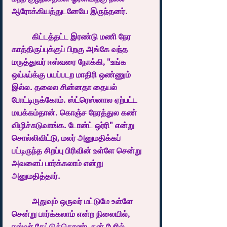
ஆரோக்கியத்துடனேயே இருந்தனர்.
	கிட்டத்தட்ட இரண்டு மணி நேர 
காத்திருப்புக்குப் பிறகு அங்கே வந்த 
மருத்துவர் ஈஸ்வரை நோக்கி, "உங்க 
ஒய்ஃப்க்கு பயப்படற மாதிரி ஒண்ணும் 
இல்ல. தலைல சின்னதா தையல் 
போட்டிருக்கோம். ஸ்ட்ரெஸ்னால ஏற்பட்ட 
மயக்கம்தான். கொஞ்ச நேரத்துல கண் 
விழிச்சுடுவாங்க. டோன்ட் ஒர்ரி" என்று 
சொல்லிவிட்டு, மலர் அனுமதிக்கப் 
பட்டிருந்த சிறப்பு பிரிவின் உள்ளே சென்று 
அவளைப் பார்க்கலாம் என்று 
அனுமதித்தார். 
	அதுவும் ஒருவர் மட்டுமே உள்ளே 
சென்று பார்க்கலாம் என்ற நிலையில், 
ஈஸ்வர் கேட்டுக்கொண்டதன் பேரில் 