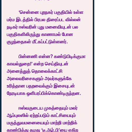
	‘சென்னை புறநகர் பகுதியில் உள்ள 
மர்ம இடத்தில் பிரபல திரைப்பட வில்லன் 
நடிகர் ஈஸ்வரின் புது மனைவியுடன் பல 
பகுதிகளிலிருந்து காணாமல் போன 
குழந்தைகள் மீட்கப்பட்டுள்ளனர். 
	பின்னணி என்ன? கண்டுபிடிக்குமா 
காவல்துறை!’ என்ற செய்தியுடன் 
அனைத்துத் தொலைக்காட்சி 
அலைவரிசைகளும் அவர்களுக்கே 
உரித்தான பதறவைக்கும் இசையுடன் 
நேரடியாக ஒளிபரப்பிக்கொண்டிருந்தன.
	ஈஸ்வருடைய முகத்தையும் மலர் 
ஆம்புலஸில் ஏற்றப்படும் காட்சியையும் 
மருத்துவமனையையும் மாற்றி மாற்றிக் 
காண்பித்து தமது ‘டீ.ஆர்.பி’யை எகிற 