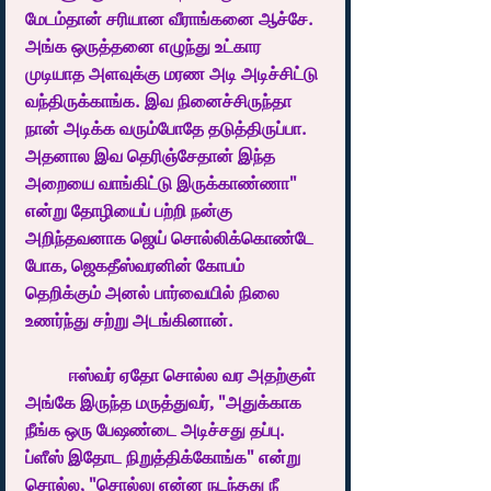
மேடம்தான் சரியான வீராங்கனை ஆச்சே. 
அங்க ஒருத்தனை எழுந்து உட்கார 
முடியாத அளவுக்கு மரண அடி அடிச்சிட்டு 
வந்திருக்காங்க. இவ நினைச்சிருந்தா 
நான் அடிக்க வரும்போதே தடுத்திருப்பா. 
அதனால இவ தெரிஞ்சேதான் இந்த 
அறையை வாங்கிட்டு இருக்காண்ணா" 
என்று தோழியைப் பற்றி நன்கு 
அறிந்தவனாக ஜெய் சொல்லிக்கொண்டே 
போக, ஜெகதீஸ்வரனின் கோபம் 
தெறிக்கும் அனல் பார்வையில் நிலை 
உணர்ந்து சற்று அடங்கினான்.  
	ஈஸ்வர் ஏதோ சொல்ல வர அதற்குள் 
அங்கே இருந்த மருத்துவர், "அதுக்காக 
நீங்க ஒரு பேஷண்டை அடிச்சது தப்பு. 
ப்ளீஸ் இதோட நிறுத்திக்கோங்க" என்று 
சொல்ல, "சொல்லு என்ன நடந்தது நீ 