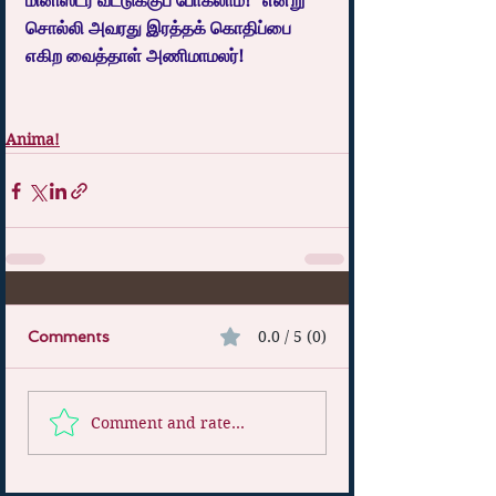
மினிஸ்டர் வீட்டுக்குப் போகலாம்!" என்று 
சொல்லி அவரது இரத்தக் கொதிப்பை 
எகிற வைத்தாள் அணிமாமலர்!
Anima!
0.0 / 5 (0)
Comments
Comment and rate...