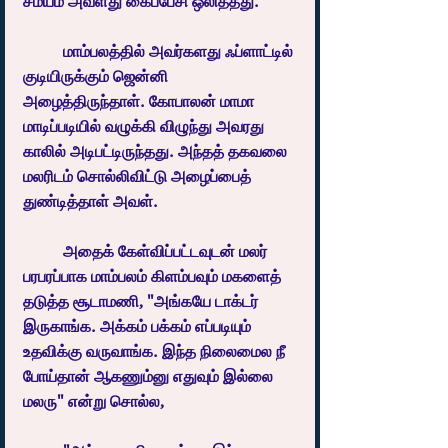
சமயம் அவளது கைப்பேசி ஒலித்தது.
	மாம்பலத்தில் அவர்களது ஃப்ளாட்டில் 
குடியிருக்கும் ஜென்னி 
அழைத்திருந்தாள். கோபாலன் மாமா 
மாடிப்படியில் வழுக்கி விழுந்து அவரது 
காலில் அடிபட்டிருந்தது. அந்தத் தகவலை 
மலரிடம் சொல்லிவிட்டு அழைப்பைத் 
துண்டித்தாள் அவள்.
	அதைக் கேள்விப்பட்டவுடன் மலர் 
பரபரப்பாக மாம்பலம் கிளம்பவும் மகளைத் 
தடுத்த சூடாமணி, "அங்கயே டாக்டர் 
இருகாங்க. அக்கம் பக்கம் எப்படியும் 
உதவிக்கு வருவாங்க. இந்த நிலைமைல நீ 
போய்தான் ஆகணும்னு எதுவும் இல்லை 
மலரு" என்று சொல்ல, 