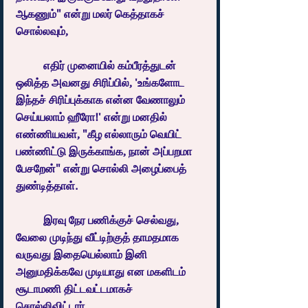
ஆகணும்" என்று மலர் கெத்தாகச் 
சொல்லவும்,
	எதிர் முனையில் கம்பீரத்துடன் 
ஒலித்த அவனது சிரிப்பில், 'உங்களோட 
இந்தச் சிரிப்புக்காக என்ன வேணாலும் 
செய்யலாம் ஹீரோ!' என்று மனதில் 
எண்ணியவள், "கீழ எல்லாரும் வெயிட் 
பண்ணிட்டு இருக்காங்க, நான் அப்பறமா 
பேசறேன்" என்று சொல்லி அழைப்பைத் 
துண்டித்தாள்.
	இரவு நேர பணிக்குச் செல்வது, 
வேலை முடிந்து வீட்டிற்குத் தாமதமாக 
வருவது இதையெல்லாம் இனி 
அனுமதிக்கவே முடியாது என மகளிடம் 
சூடாமணி திட்டவட்டமாகச் 
சொல்லிவிட்டார்.