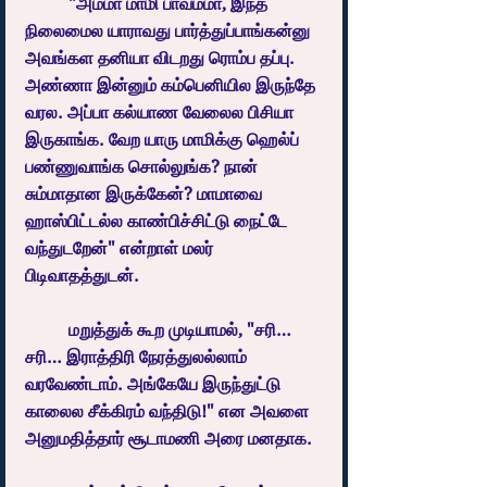
	"அம்மா மாமி பாவம்மா, இந்த 
நிலைமைல யாராவது பார்த்துப்பாங்கன்னு 
அவங்கள தனியா விடறது ரொம்ப தப்பு. 
அண்ணா இன்னும் கம்பெனியில இருந்தே 
வரல. அப்பா கல்யாண வேலைல பிசியா 
இருகாங்க. வேற யாரு மாமிக்கு ஹெல்ப் 
பண்ணுவாங்க சொல்லுங்க? நான் 
சும்மாதான இருக்கேன்? மாமாவை 
ஹாஸ்பிட்டல்ல காண்பிச்சிட்டு நைட்டே 
வந்துடறேன்" என்றாள் மலர் 
பிடிவாதத்துடன். 
	மறுத்துக் கூற முடியாமல், "சரி… 
சரி… இராத்திரி நேரத்துலல்லாம் 
வரவேண்டாம். அங்கேயே இருந்துட்டு 
காலைல சீக்கிரம் வந்திடு!" என அவளை 
அனுமதித்தார் சூடாமணி அரை மனதாக.