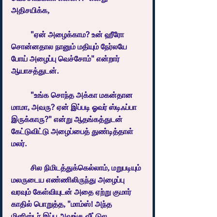
அதிசயிக்க,
	"ஏன் அழைக்காம? உன் ஹீரோ 
சொன்னதால நானும் மதியும் நேர்லயே 
போய் அழைப்பு வெச்சோம்" என்றார் 
ஆயாசத்துடன்.
	"உங்க சொந்த அக்கா மகன்தான 
மாமா, அவரு? ஏன் இப்படி ஓவர் ஸ்டிஃப்பா 
இருக்காரு?" என்று ஆதங்கத்துடன் 
கேட்டுவிட்டு அழைப்பைத் துண்டித்தாள் 
மலர்.
	சில நிமிடத்துக்கெல்லாம், மறுபடியும் 
மலருடைய எண்ணிலிருந்து அழைப்பு 
வரவும் கேள்வியுடன் அதை ஏற்று குமார் 
காதில் பொறுத்த, "மாம்ஸ்! அந்த 
மினிஸ்டர் இப்ப அவங்க வீட்டுல 