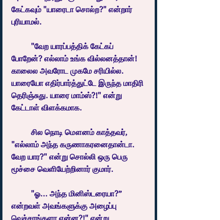
கேட்கவும் "யாரைடா சொல்ற?" என்றார் 
புரியாமல்.
	"வேற யாரப்பத்திக் கேட்கப் 
போறேன்? எல்லாம் உங்க வில்லனத்தான்! 
காலைல அவரோட முகமே சரியில்ல. 
யாரையோ எதிர்பார்த்துட்டே இருந்த மாதிரி 
தெரிஞ்சுது. யாரை மாம்ஸ்?!" என்று 
கேட்டாள் விளக்கமாக. 
	சில நொடி மௌனம் காத்தவர், 
"எல்லாம் அந்த கருணாகரனைதான்டா. 
வேற யார?" என்று சொல்லி ஒரு பெரு 
மூச்சை வெளியேற்றினார் குமார்.
	"ஓ... அந்த மினிஸ்டரையா?” 
என்றவள் அவங்களுக்கு அழைப்பு 
வெச்சாங்களா என்ன?!" என்று 