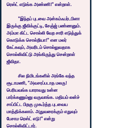
ரெஸ்ட் எடுங்க அண்ணி!" என்றாள். 
	"இந்தப் புடவை அன்கம்ஃபர்டபிளா 
இருக்கு ஜீவிக்குட்டி, சேஞ்ஜ் பண்ணனும். 
அம்மா கிட்ட சொல்லி வேற சாரி எடுத்துக் 
கொடுக்க சொல்றியா!" என மலர் 
கேட்கவும், அவரிடம் சொல்லுவதாக 
சொல்லிவிட்டு அங்கிருந்து சென்றாள் 
ஜீவிதா.
	சில நிமிடங்களில் அங்கே வந்த 
சூடாமணி, "அவசரப்படாத மலரு! 
பெரியவங்க யாராவது உன்ன 
பார்க்கணும்னு வருவாங்க. மதியம் லன்ச் 
சாப்பிட்ட பிறகு முகூர்த்த புடவைய 
மாத்திக்கலாம். அதுவரைக்கும் எதுவும் 
பேசாம ரெஸ்ட் எடு!" என்று 
சொல்லிவிட்டார்.