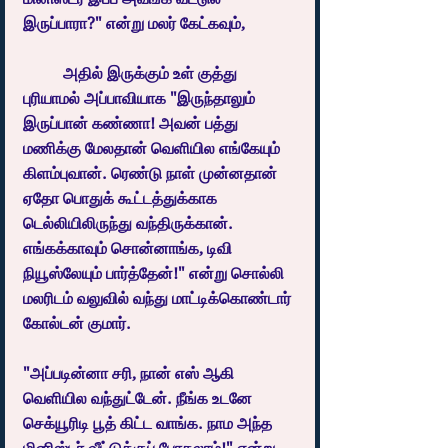
இருப்பாரா?" என்று மலர் கேட்கவும், 
	அதில் இருக்கும் உள் குத்து 
புரியாமல் அப்பாவியாக "இருந்தாலும் 
இருப்பான் கண்ணா! அவன் பத்து 
மணிக்கு மேலதான் வெளியில எங்கேயும் 
கிளம்புவான். ரெண்டு நாள் முன்னதான் 
ஏதோ பொதுக் கூட்டத்துக்காக 
டெல்லியிலிருந்து வந்திருக்கான். 
எங்கக்காவும் சொன்னாங்க, டிவி 
நியூஸ்லேயும் பார்த்தேன்!" என்று சொல்லி 
மலரிடம் வலுவில் வந்து மாட்டிக்கொண்டார் 
கோல்டன் குமார்.
"அப்படின்னா சரி, நான் எஸ் ஆகி 
வெளியில வந்துட்டேன். நீங்க உடனே 
செக்யூரிடி பூத் கிட்ட வாங்க. நாம அந்த 