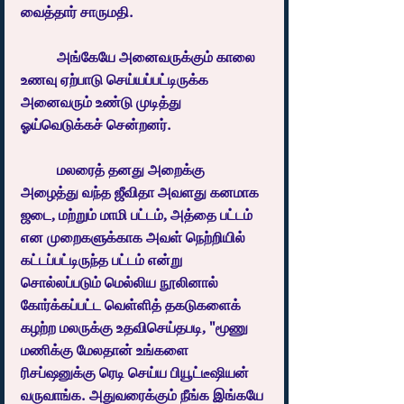
வைத்தார் சாருமதி.
	அங்கேயே அனைவருக்கும் காலை 
உணவு ஏற்பாடு செய்யப்பட்டிருக்க 
அனைவரும் உண்டு முடித்து 
ஓய்வெடுக்கச் சென்றனர். 
	மலரைத் தனது அறைக்கு 
அழைத்து வந்த ஜீவிதா அவளது கனமாக 
ஜடை, மற்றும் மாமி பட்டம், அத்தை பட்டம் 
என முறைகளுக்காக அவள் நெற்றியில் 
கட்டப்பட்டிருந்த பட்டம் என்று 
சொல்லப்படும் மெல்லிய நூலினால் 
கோர்க்கப்பட்ட வெள்ளித் தகடுகளைக் 
கழற்ற மலருக்கு உதவிசெய்தபடி, "மூணு 
மணிக்கு மேலதான் உங்களை 
ரிசப்ஷனுக்கு ரெடி செய்ய பியூட்டீஷியன் 
வருவாங்க. அதுவரைக்கும் நீங்க இங்கயே 