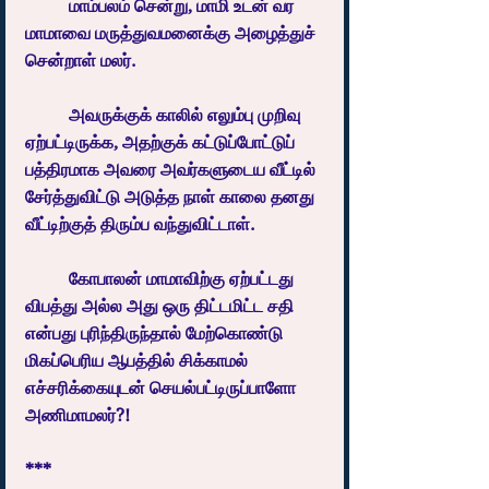
	மாம்பலம் சென்று, மாமி உடன் வர 
மாமாவை மருத்துவமனைக்கு அழைத்துச் 
சென்றாள் மலர். 
	அவருக்குக் காலில் எலும்பு முறிவு 
ஏற்பட்டிருக்க, அதற்குக் கட்டுப்போட்டுப் 
பத்திரமாக அவரை அவர்களுடைய வீட்டில் 
சேர்த்துவிட்டு அடுத்த நாள் காலை தனது 
வீட்டிற்குத் திரும்ப வந்துவிட்டாள்.
	கோபாலன் மாமாவிற்கு ஏற்பட்டது 
விபத்து அல்ல அது ஒரு திட்டமிட்ட சதி 
என்பது புரிந்திருந்தால் மேற்கொண்டு 
மிகப்பெரிய ஆபத்தில் சிக்காமல் 
எச்சரிக்கையுடன் செயல்பட்டிருப்பாளோ 
அணிமாமலர்?!
*** 