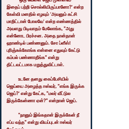
இதைப் பற்றி சொல்லியிருப்பானோ?' என்ற 
கேள்வி மனதில் எழவும் 'அவனும் கட்சி 
மாறிட்டான் போலவே' என்ற எண்ணத்தில் 
அவளது பிடிவாதம் மேலோங்க, "அது 
என்னோட பிரச்சன. அதை நான்தான் 
ஹாண்டில் பண்ணனும். சோ ப்ளீஸ்! 
புரிஞ்சுக்கோங்க என்னை எதுவும் கேட்டு 
கம்பல் பண்ணாதீங்க" என்று 
திட்டவட்டமாக மறுத்துவிட்டாள்.
	உடனே தனது கைப்பேசியில் 
ஜெய்யை அழைத்த ஈஸ்வர், "எங்க இருக்க 
ஜெய்?' என்று கேட்க, "மலர் வீட்டுல 
இருக்கேன்ணா ஏன்?" என்றான் ஜெய்.
	"நானும் இங்கதான் இருக்கேன் நீ 
எப்ப வந்த" என்று வியப்புடன் ஈஸ்வர் 