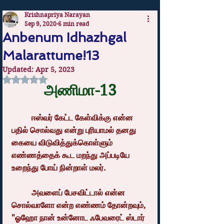
Krishnapriya Narayan
Sep 9, 2020
6 min read
Anbenum Idhazhgal
Malarattume!13
Updated:
Apr 5, 2023
Rated NaN out of 5 stars.
அணிமா-13
	ஈஸ்வர் கேட்ட கேள்விக்கு என்ன 
பதில் சொல்வது என்று புரியாமல் தனது 
கையை விடுவித்துக்கொள்ளும் 
எண்ணத்தைக் கூட மறந்து அப்படியே 
உறைந்து போய் நின்றாள் மலர். 
	அவளைப் பேசவிட்டால் என்ன 
சொல்வாளோ என்ற எண்ணம் தோன்றவும், 
"ஓஹோ நான் உன்னோட ஃபேவரைட் ஸ்டார் 