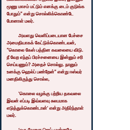
மூணு மாசம் மட்டும் எனக்கு டைம் குடுங்க 
போதும்" என்று சொல்லிக்கொண்டே 
போனாள் மலர்.	
	அவளது வெளிப்படையான பேச்சை 
அமைதியாகக் கேட்டுக்கொண்டவன், 
"கொலை கேஸ் பத்தின கவலையை விடு. 
நீ வேற எந்தப் பிரச்சனையை இன்னும் சரி 
செய்யணும்? அதைச் சொல்லு. நானும் 
உனக்கு ஹெல்ப் பண்றேன்" என்று ஈஸ்வர் 
மனதிலிருந்து சொல்ல, 
	'கொலை வழக்கு பற்றிய தகவலை 
இவன் எப்படி இவ்வளவு சுலபமாக 
எடுத்துக்கொண்டான்' என்று அதிர்ந்தாள் 
மலர். 
	‘ஒரு வேளை ஜெய் முன்னமே 