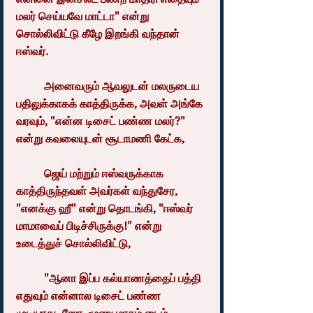
மலர் செய்யவே மாட்டா" என்று 
சொல்லிவிட்டு கீழே இறங்கி வந்தான் 
ஈஸ்வர்.
	அனைவரும் ஆவலுடன் மலருடைய 
பதிலுக்காகக் காத்திருக்க, அவள் அங்கே 
வரவும், "என்ன டிசைட் பண்ண மலர்?" 
என்று கவலையுடன் சூடாமணி கேட்க, 
	ஜெய் மற்றும் ஈஸ்வருக்காக 
காத்திருந்தவள் அவர்கள் வந்துசேர, 
"எனக்கு ஹீ" என்று தொடங்கி, "ஈஸ்வர் 
மாமாவைப் பிடிச்சிருக்கு!" என்று 
உடைத்துச் சொல்லிவிட்டு, 
	"ஆனா இப்ப கல்யாணத்தைப் பத்தி 
எதுவும் என்னால டிசைட் பண்ண 