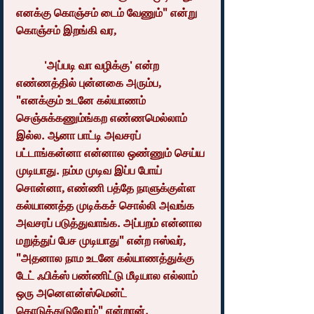
எனக்கு கொஞ்சம் டைம் வேணும்" என்று 
கொஞ்சம் இறங்கி வர,
	'அப்படி வா வழிக்கு' என்ற 
எண்ணத்தில் புன்னகை அரும்ப, 
"எனக்கும் உடனே கல்யாணம் 
செஞ்சுக்கணும்ங்கற எண்ணமெல்லாம் 
இல்ல. ஆனா பாட்டி அவசரப் 
பட்டாங்கன்னா என்னால ஒண்ணும் செய்ய 
முடியாது. நம்ம முடிவ இப்ப போய் 
சொன்னா, எண்ணி பத்தே நாளுக்குள்ள 
கல்யாணத்த முடிக்கச் சொல்லி அவங்க 
அவசரப் படுத்துவாங்க. அப்பறம் என்னால 
மறுத்துப் பேச முடியாது" என்ற ஈஸ்வர், 
"அதனால நாம உடனே கல்யாணத்துக்கு 
டேட் ஃபிக்ஸ் பண்ணிட்டு மீடியால எல்லாம் 
ஒரு அனௌன்ஸ்மென்ட் 
கொடுத்துடுவோம்" என்றான்.