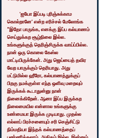
	'ஐயோ இப்படி புரிஞ்சுக்காம 
கொல்றானே' என்ற எரிச்சல் மேலோங்க 
"இதோ பாருங்க, எனக்கு இப்ப கல்யாணம் 
செய்துக்கற சூழ்நிலை இல்ல. 
உங்களுக்குத் தெரிஞ்சிருக்க வாய்ப்பில்ல. 
நான் ஒரு கொலை கேஸ்ல 
மாட்டியிருக்கேன். அது ஜெய்யைத் தவிர 
வேற யாருக்கும் தெரியாது. அது 
மட்டுமில்ல ஹீரோ, கல்யாணத்துக்குப் 
பிறகு நமக்குள்ள எந்த ஒளிவு மறைவும் 
இருக்கக் கூடாதுன்னு நான் 
நினைக்கிறேன். ஆனா இப்ப இருக்கற 
நிலைமையில என்னால உங்களுக்கு 
உண்மையா இருக்க முடியாது. முதல்ல 
எல்லாப் பிரச்சனையும் சரி செஞ்சிட்டு 
நிம்மதியா இந்தக் கல்யாணத்தைப் 
பண்ணிக்கலாம். அதிகம் இல்ல, இன்னும் 