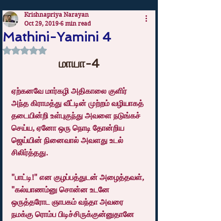
Krishnapriya Narayan
Oct 29, 2019
6 min read
Mathini-Yamini 4
Rated NaN out of 5 stars.
மாயா-4
ஏற்கனவே மார்கழி அதிகாலை குளிர் 
அந்த கிராமத்து வீட்டின் முற்றம் வழியாகத் 
தடையின்றி உள்புகுந்து அவளை நடுங்கச் 
செய்ய, ஏனோ ஒரு நொடி தோன்றிய 
ஜெய்யின் நினைவால் அவளது உடல் 
சிலிர்த்தது.
"பாட்டி!" என குழப்பத்துடன் அழைத்தவள், 
"கல்யாணம்னு சொன்ன உடனே 
ஒருத்தரோட ஞாபகம் வந்தா அவரை 
நமக்கு ரொம்ப பிடிச்சிருக்குன்னுதானே 