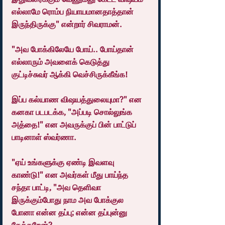
எல்லாமே ரொம்ப நியாயமானதாத்தான் 
இருந்திருக்கு" என்றார் சிவராமன்.
"அவ போக்கிலேயே போய்.. போய்தான் 
எல்லாரும் அவளைக் கெடுத்து 
குட்டிச்சுவர் ஆக்கி வெச்சிருக்கீங்க!
இப்ப கல்யாண விஷயத்துலையுமா?" என 
கனகா படபடக்க, "அப்படி சொல்லுங்க 
அத்தை!" என அவருக்குப் பின் பாட்டுப் 
பாடினாள் ஸ்வர்ணா.
"ஏய் உங்களுக்கு ஏண்டி இவளவு 
காண்டு!" என அவர்கள் மீது பாய்ந்த 
சந்தா பாட்டி, "அவ தெளிவா 
இருக்கும்போது நாம அவ போக்குல 
போனா என்ன தப்பு; என்ன தப்புன்னு 