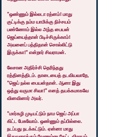
"ஒண்ணும் இல்லடா ரத்னம்! மாது 
குட்டிக்கு நம்ம யாமிக்கு நிச்சயம் 
பண்ணோம் இல்ல அந்த பையன் 
ஜெய்யைத்தான் பிடிச்சிருக்காம்! 
அவனைப் பத்திதான் சொல்லிட்டு 
இருக்கா!" என்றார் சிவராமன்.
லேசான அதிர்ச்சி தெரிந்தது 
ரத்தினத்திடம். தாடையைத் தடவியவாறே, 
"ஜெய் நல்ல பையன்தான். ஆனா இது 
ஒத்து வருமா சிவா!" எனத் தயக்கமாகவே 
வினவினார் அவர்.
"மார்கழி முடியட்டும் நாம ஜெய் அப்பா 
கிட்ட பேசுவோம். ஒண்ணும் தப்பில்லை. 
நடப்பது நடக்கட்டும். ஏன்னா மாது 
இதுவரைக்கும் வேணும்னு கேட்ட விஷயம் 