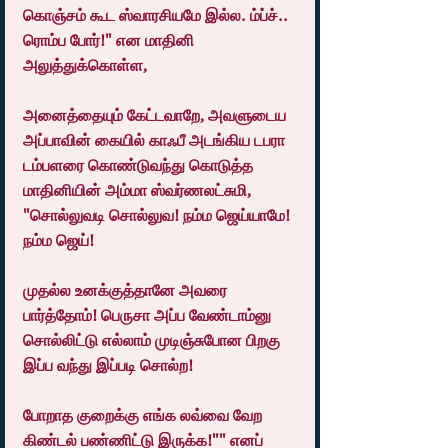
கொஞ்சம் கூட ஸ்வாரசியமே இல்ல. ம்ப்ச்.. 
ரொம்ப போர்!" என மாதினி 
அலுத்துக்கொள்ள,
அனைத்தையும் கேட்டவாறே, அவளுடைய 
அப்பாவின் கையில் காஃபீ அடங்கிய டபரா 
டம்பளரை கொண்டுவந்து கொடுத்த 
மாதினியின் அம்மா ஸ்வர்ணலட்சுமி, 
"சொல்லுவடி சொல்லுவ! நம்ம ஜெய்யாமே! 
நம்ம ஜெய்!
முதல்ல உனக்குத்தானே அவரை 
பார்த்தோம்! பெருசா அப்ப வேண்டாம்னு 
சொல்லிட்டு எல்லாம் முடிஞ்சுபோன பிறகு 
இப்ப வந்து இப்படி சொல்ற!
போறாத குறைக்கு எங்க லவ்வை வேற 
கிண்டல் பண்ணிட்டு இருக்க!"" எனப் 