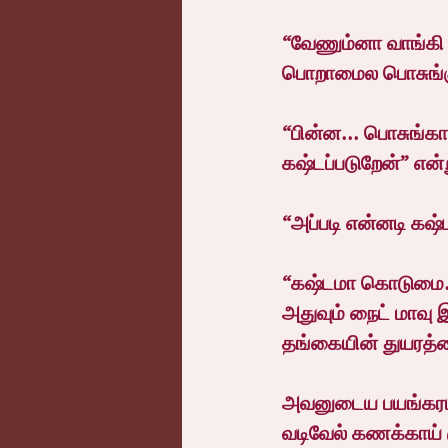
“வேணும்னா வாங்கி ச
பொறாமைல பொசுங்க
“பின்ன... பொசுங்காம
கஷ்டப்படுறேன்” என்
“அப்படி என்னடி கஷ்
“கஷ்டமா கொடுமை...
அதுவும் நைட் மாவு இல
தங்கையின் துயரத்தை
அவனுடைய பயங்கரமான
வடிவேல் கணக்காய் க