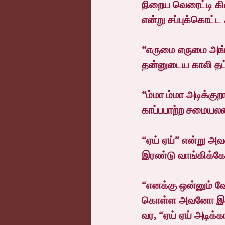
நிறைய வெரைட்டி கிட
என்று சப்புக்கொட்ட 
“எருமை எருமை அங்கய
தன்னுடைய காலி தட்
“ம்மா ம்மா அடிக்க
காப்பபாற்ற சமையலறை
“ஏய் ஏய்” என்று அ
இரண்டு வாங்கிக்கோ
“எனக்கு ஒன்னும் வ
கொள்ள அவனோ இன்னும
வர, “ஏய் ஏய் அடிக்