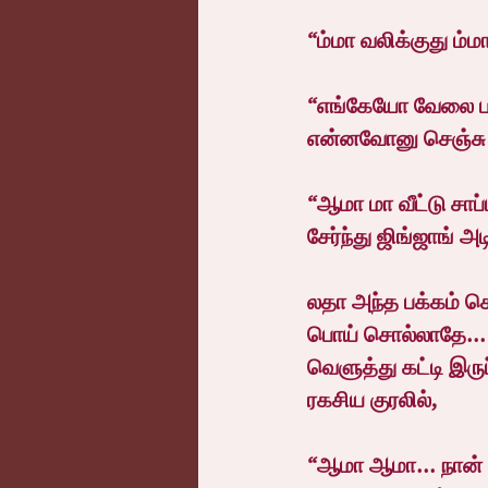
“ம்மா வலிக்குது ம்ம
“எங்கேயோ வேலை பார்
என்னவோனு செஞ்சு 
“ஆமா மா வீட்டு சாப்
சேர்ந்து ஜிங்ஜாங் அட
லதா அந்த பக்கம் செ
பொய் சொல்லாதே... அ
வெளுத்து கட்டி இ
ரகசிய குரலில்,
“ஆமா ஆமா... நான் த