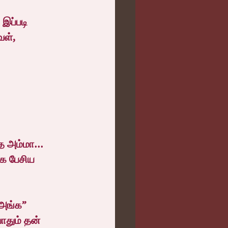
இப்படி 
ள்,
 
 அம்மா... 
மாக பேசிய 
அங்க” 
ோதும் தன் 