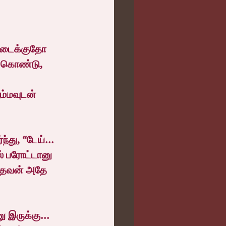
கிடைக்குதோ 
ு கொண்டு,
ம்மவுடன் 
ு, “டேய்...  
் பரோட்டானு 
்தவன் அதே 
 இருக்கு... 