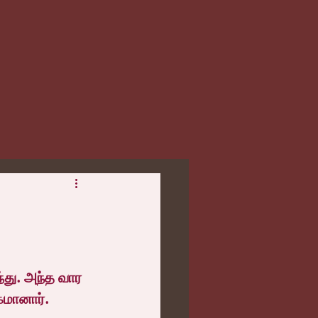
்து. அந்த வார 
கமானார்.