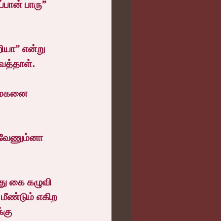
பான் பாரு” 
ியா” என்று 
ைத்தாள்.
க மகனை 
 வேணும்னா 
து கை கழுவி 
ீண்டும் எகிற 
்கு 