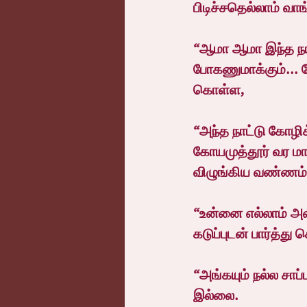
பிடிச்சதெல்லாம் வ
“ஆமா ஆமா இந்த நா
போகணுமாக்கும்... 
கொள்ள,
“அந்த நாட்டு கோழிக
கோயமுத்தூர் வர ம
விழுங்கிய வண்ணம்
“உன்னை எல்லாம் அண
கடுப்புடன் பார்த்து
“அங்கயும் நல்ல சாப்
இல்லை.  