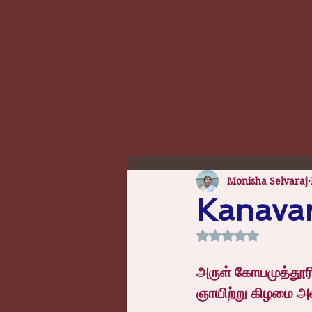
Monisha Selvaraj
Kanavar
Rated NaN out of 5
அருள் கோயமுத்தூரில
ஞாயிற்று கிழமை அவ