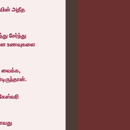
வின் அதீத 
 சேர்ந்து 
தமான உணவுகளை 
 வைக்க, 
ருந்தான்.
ேஸ்வரி 
தாவது 