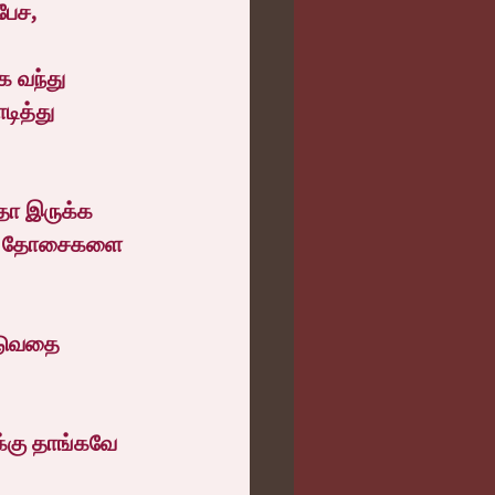
பேச,
 வந்து 
ித்து 
தோ இருக்க 
்டே தோசைகளை 
ிடுவதை 
ுக்கு தாங்கவே 