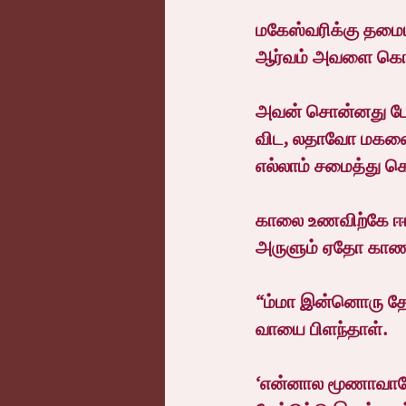
மகேஸ்வரிக்கு தமை
ஆர்வம் அவளை கொஞ்
அவன் சொன்னது போலவ
விட, லதாவோ மகனை
எல்லாம் சமைத்து கொ
காலை உணவிற்கே ஈரல
அருளும் ஏதோ காணத
“ம்மா இன்னொரு தோ
வாயை பிளந்தாள்.
‘என்னால மூணாவாதே ம