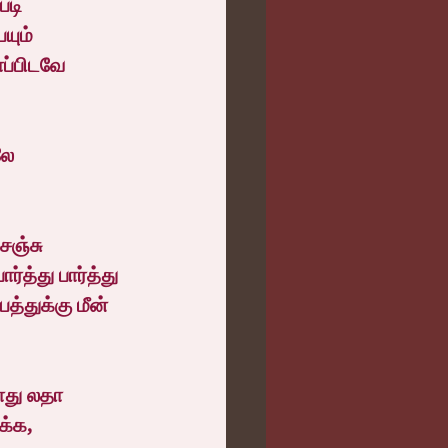
படி 
யும் 
ப்பிடவே 
லே 
ெஞ்சு 
த்து பார்த்து 
்துக்கு மீன் 
ோது லதா 
க்க,