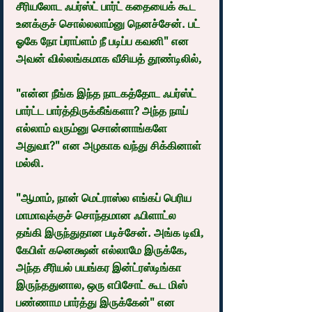
சீரியலோட ஃபர்ஸ்ட் பார்ட் கதையைக் கூட 
உனக்குச் சொல்லலாம்னு நெனச்சேன். பட் 
ஓகே நோ ப்ராப்ளம் நீ படிப்ப கவனி" என 
அவன் வில்லங்கமாக வீசியத் தூண்டிலில்,
"என்ன நீங்க இந்த நாடகத்தோட ஃபர்ஸ்ட் 
பார்ட்ட பார்த்திருக்கீங்களா? அந்த நாய் 
எல்லாம் வரும்னு சொன்னாங்களே 
அதுவா?" என அழகாக வந்து சிக்கினாள் 
மல்லி.
"ஆமாம், நான் மெட்ராஸ்ல எங்கப் பெரிய 
மாமாவுக்குச் சொந்தமான ஃபிளாட்ல 
தங்கி இருந்துதான படிச்சேன். அங்க டிவி, 
கேபிள் கனெக்ஷன் எல்லாமே இருக்கே, 
அந்த சீரியல் பயங்கர இன்ட்ரஸ்டிங்கா 
இருந்ததுனால, ஒரு எபிசோட் கூட மிஸ் 
பண்ணாம பார்த்து இருக்கேன்" என 