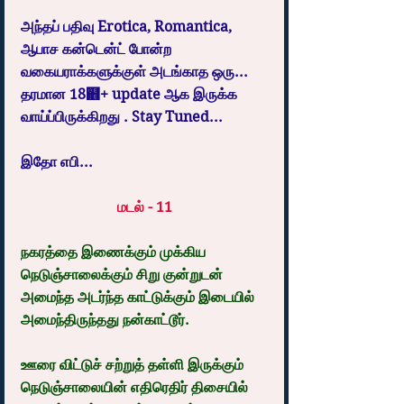
அந்தப் பதிவு Erotica, Romantica, 
ஆபாச கன்டென்ட் போன்ற 
வகையராக்களுக்குள் அடங்காத ஒரு... 
தரமான 18஋+ update ஆக இருக்க 
வாய்ப்பிருக்கிறது . Stay Tuned...
இதோ எபி...  
மடல் - 11
நகரத்தை இணைக்கும் முக்கிய 
நெடுஞ்சாலைக்கும் சிறு குன்றுடன் 
அமைந்த அடர்ந்த காட்டுக்கும் இடையில் 
அமைந்திருந்தது நன்காட்டூர்.
ஊரை விட்டுச் சற்றுத் தள்ளி இருக்கும் 
நெடுஞ்சாலையின் எதிரெதிர் திசையில் 