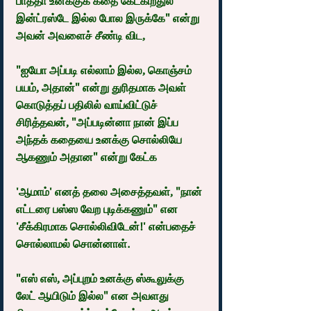
பாத்தா உனக்குக் கதை கேட்கிறதுல 
இன்ட்ரஸ்டே இல்ல போல இருக்கே" என்று 
அவன் அவளைச் சீண்டி விட,
"ஐயோ அப்படி எல்லாம் இல்ல, கொஞ்சம் 
பயம், அதான்" என்று துரிதமாக அவள் 
கொடுத்தப் பதிலில் வாய்விட்டுச் 
சிரித்தவன், "அப்படின்னா நான் இப்ப 
அந்தக் கதையை உனக்கு சொல்லியே 
ஆகணும் அதான" என்று கேட்க
'ஆமாம்' எனத் தலை அசைத்தவள், "நான் 
எட்டரை பஸ்ஸ வேற புடிக்கணும்" என 
'சீக்கிரமாக சொல்லிவிடேன்!' என்பதைச் 
சொல்லாமல் சொன்னாள்.
"எஸ் எஸ், அப்புறம் உனக்கு ஸ்கூலுக்கு 
லேட் ஆயிடும் இல்ல" என அவளது 