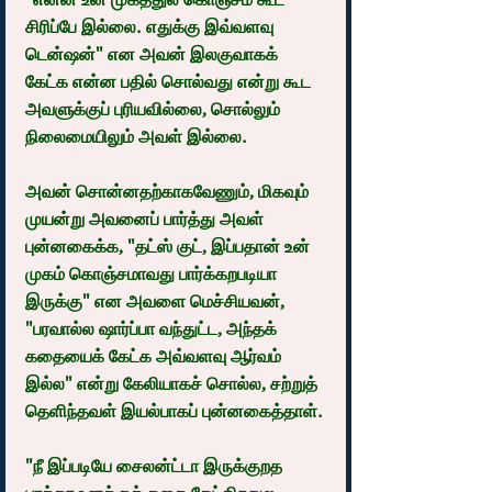
சிரிப்பே இல்லை. எதுக்கு இவ்வளவு 
டென்ஷன்" என அவன் இலகுவாகக் 
கேட்க என்ன பதில் சொல்வது என்று கூட 
அவளுக்குப் புரியவில்லை, சொல்லும் 
நிலைமையிலும் அவள் இல்லை.
அவன் சொன்னதற்காகவேணும், மிகவும் 
முயன்று அவனைப் பார்த்து அவள் 
புன்னகைக்க, "தட்ஸ் குட், இப்பதான் உன் 
முகம் கொஞ்சமாவது பார்க்கறபடியா 
இருக்கு" என அவளை மெச்சியவன், 
"பரவால்ல ஷார்ப்பா வந்துட்ட, அந்தக் 
கதையைக் கேட்க அவ்வளவு ஆர்வம் 
இல்ல" என்று கேலியாகச் சொல்ல, சற்றுத் 
தெளிந்தவள் இயல்பாகப் புன்னகைத்தாள்.
"நீ இப்படியே சைலன்ட்டா இருக்குறத 