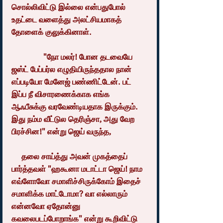
சொல்லிவிட்டு இல்லை என்பதுபோல் 
உதட்டை வளைத்து அலட்சியமாகத் 
தோளைக் குலுக்கினாள்.
                "நோ மலர்! போன தடவையே 
ஜஸ்ட் பேப்பர்ல எழுதியிருந்ததால நான் 
எப்படியோ மேனேஜ் பண்ணிட்டேன். பட் 
இப்ப நீ விசாரணைக்காக எங்க 
ஆஃபீசுக்கு வரவேண்டியதாக இருக்கும். 
இது நம்ம வீட்டுல தெரிஞ்சா, அது வேற 
பிரச்சின!" என்று ஜெய் வருந்த,
     தலை சாய்த்து அவன் முகத்தைப் 
பார்த்தவள் "ஹகூனா மடாட்டா ஜெய்! நாம 
எவ்ளோவோ சமாளிச்சிருக்கோம் இதைச் 
சமாளிக்க மாட்டோமா? வா எல்லாரும் 
என்னவோ ஏதோன்னு 
கவலைபடப்போறாங்க" என்று கூறிவிட்டு 