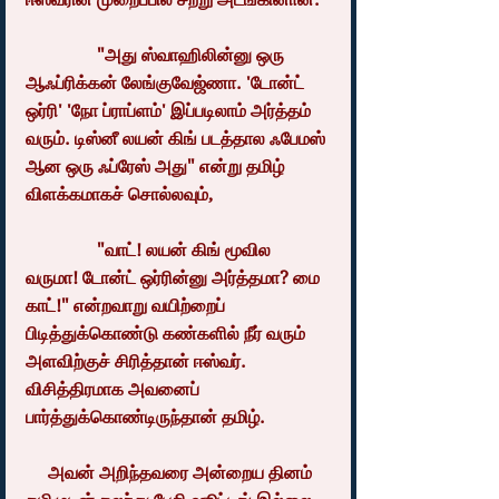
                "அது ஸ்வாஹிலின்னு ஒரு 
ஆஃப்ரிக்கன் லேங்குவேஜ்ணா. 'டோன்ட் 
ஒர்ரி' 'நோ ப்ராப்ளம்' இப்படிலாம் அர்த்தம் 
வரும். டிஸ்னீ லயன் கிங் படத்தால ஃபேமஸ் 
ஆன ஒரு ஃப்ரேஸ் அது" என்று தமிழ் 
விளக்கமாகச் சொல்லவும்,
                "வாட்! லயன் கிங் மூவில 
வருமா! டோன்ட் ஒர்ரின்னு அர்த்தமா? மை 
காட்!" என்றவாறு வயிற்றைப் 
பிடித்துக்கொண்டு கண்களில் நீர் வரும் 
அளவிற்குச் சிரித்தான் ஈஸ்வர். 
விசித்திரமாக அவனைப் 
பார்த்துக்கொண்டிருந்தான் தமிழ்.
     அவன் அறிந்தவரை அன்றைய தினம் 