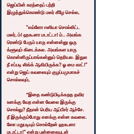
ஜெய்யின் கரத்தைப் பற்றி 
இழுத்துக்கொண்டு மலர் கீழே செல்ல,
                "எவ்ளோ ஈஸியா சொல்லிட்ட 
மலர், ம்! ஹகூனா மடாட்டா! ம்.. அவங்க 
ரெண்டு பேரும் யாரு என்னன்னு ஒரு 
க்ளூவும் கிடைக்கல. அவங்கள யாரு 
கொன்னிருப்பாங்கன்னும் தெரியல. இதுல 
நீ எப்படி லிங்க் ஆகியிருக்க? ஓ மை காட்!" 
என்று ஜெய் கவலையும் குழப்பமுமாகச் 
சொல்லவும்,
                “இதை கண்டுபிடிக்கறத தவிர 
உனக்கு வேற என்ன வேலை இருக்கு 
சொல்லு? நீதான் பெரிய ஆப்பீசர் ஆச்சே. 
நீ இருக்கும்போது எனக்கு என்ன கவலை. 
ஸோ மறுபடியும் சொல்றேன் ஹகூனா 
மடாட்டா!" என்று புன்னகையுடன் 