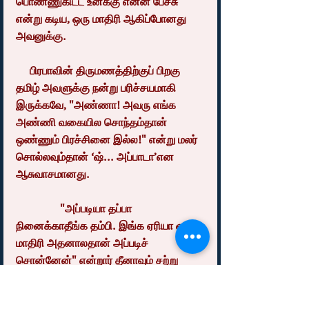
பொண்ணுகிட்ட உனக்கு என்ன பேச்சு" 
என்று கடிய, ஒரு மாதிரி ஆகிப்போனது 
அவனுக்கு.
     பிரபாவின் திருமணத்திற்குப் பிறகு 
தமிழ் அவளுக்கு நன்று பரிச்சயமாகி 
இருக்கவே, "அண்ணா! அவரு எங்க 
அண்ணி வகையில சொந்தம்தான் 
ஒண்ணும் பிரச்சினை இல்ல!" என்று மலர் 
சொல்லவும்தான் ‘ஷ்... அப்பாடா’என 
ஆசுவாசமானது.
                "அப்படியா தப்பா 
நினைக்காதீங்க தம்பி. இங்க ஏரியா ஒரு 
மாதிரி அதனாலதான் அப்படிச் 
சொன்னேன்" என்றார் தீனாவும் சற்று 
தணிந்து.