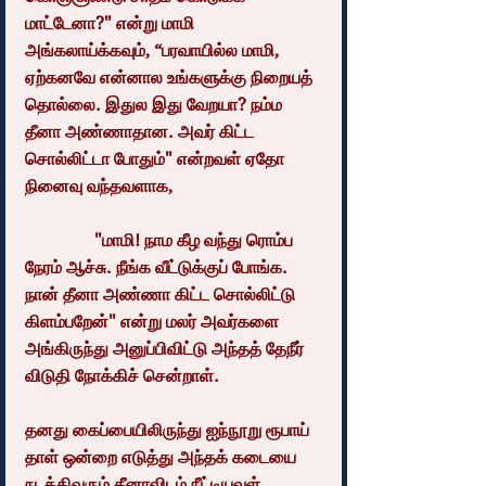
மாட்டேனா?" என்று மாமி 
அங்கலாய்க்கவும், “பரவாயில்ல மாமி, 
ஏற்கனவே என்னால உங்களுக்கு நிறையத் 
தொல்லை. இதுல இது வேறயா? நம்ம 
தீனா அண்ணாதான. அவர் கிட்ட 
சொல்லிட்டா போதும்" என்றவள் ஏதோ 
நினைவு வந்தவளாக,
                "மாமி! நாம கீழ வந்து ரொம்ப 
நேரம் ஆச்சு. நீங்க வீட்டுக்குப் போங்க. 
நான் தீனா அண்ணா கிட்ட சொல்லிட்டு 
கிளம்பறேன்" என்று மலர் அவர்களை 
அங்கிருந்து அனுப்பிவிட்டு அந்தத் தேநீர் 
விடுதி நோக்கிச் சென்றாள்.
தனது கைப்பையிலிருந்து ஐந்நூறு ரூபாய் 
தாள் ஒன்றை எடுத்து அந்தக் கடையை 
நடத்திவரும் தீனாவிடம் நீட்டியவள், 