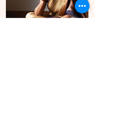
0
0
119
댓글을 입력하세요.
About
கடுகு சிறுத்தாலும் காரம் குறையாது.
சிறுகதைகளும் அப்படியே!