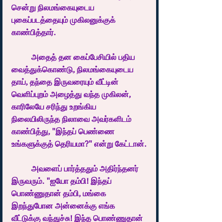
சென்று நிலமங்கையுடைய 
புகைப்படத்தையும் முகிலனுக்குக் 
காண்பித்தார்.
	அதைத் தன கைப்பேசியில் பதிய 
வைத்துக்கொண்டு, நிலமங்கையுடைய 
தாய், தந்தை இருவரையும் வீட்டின் 
வெளிப்புறம் அழைத்து வந்த முகிலன், 
காரிலேயே சரிந்து உறங்கிய 
நிலையிலிருந்த நிலாவை அவர்களிடம் 
காண்பித்து, "இந்தப் பெண்ணை 
உங்களுக்குத் தெரியமா?" என்று கேட்டான்.
	அவளைப் பார்த்ததும் அதிர்ந்தனர் 
இருவரும். "ஐயோ தம்பி! இந்தப் 
பொண்ணுதான் தம்பி, மங்கை 
இறந்துபோன அன்னைக்கு எங்க 
வீட்டுக்கு வந்துச்சு! இந்த பொண்ணுதான் 