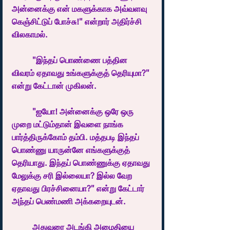
அன்னைக்கு என் மகளுக்காக அவ்வளவு 
கெஞ்சிட்டுப் போச்சு!" என்றார் அதிர்ச்சி 
விலகாமல்.
	"இந்தப் பொண்ணை பத்தின 
விவரம் ஏதாவது உங்களுக்குத் தெரியுமா?" 
என்று கேட்டான் முகிலன். 
	"ஐயோ! அன்னைக்கு ஒரே ஒரு 
முறை மட்டும்தான் இவளை நாங்க 
பார்த்திருக்கோம் தம்பி. மத்தபடி இந்தப் 
பொண்ணு யாருன்னே எங்களுக்குத் 
தெரியாது. இந்தப் பொண்ணுக்கு ஏதாவது 
மேலுக்கு சரி இல்லையா? இல்ல வேற 
ஏதாவது பிரச்சினையா?" என்று கேட்டார் 
அந்தப் பெண்மணி அக்கறையுடன்.
	அதுவரை அடங்கி அமைதியை 