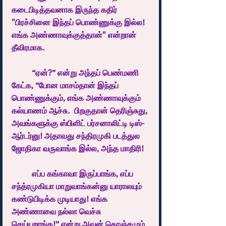
கடைபிடித்தவனாக இருந்த கதிர் 
"பிரச்சினை இந்தப் பொண்ணுக்கு இல்ல! 
எங்க அண்ணாவுக்குத்தான்" என்றான் 
தீவிரமாக.
	“ஏன்?” என்று அந்தப் பெண்மணி 
கேட்க, “போன மாசம்தான் இந்தப் 
பொண்ணுக்கும், எங்க அண்ணாவுக்கும் 
கல்யாணம் ஆச்சு.  பிறகுதான் தெரிஞ்சுது, 
அவங்களுக்கு ஸ்பிளிட் பர்சனாலிட்டி டிஸ்-
ஆர்டர்னு! அதாவது சந்திரமுகி படத்துல 
ஜோதிகா வருவாங்க இல்ல, அந்த மாதிரி!
	எப்ப கங்காவா இருப்பாங்க, எப்ப 
சந்த்ரமுகியா மாறுவாங்கன்னு யாராலயும் 
கண்டுபிடிக்க முடியாது! எங்க 
அண்ணாவை நல்லா வெச்சு 
செய்யறாங்க!” என்று அவன் கொஞ்சமும் 