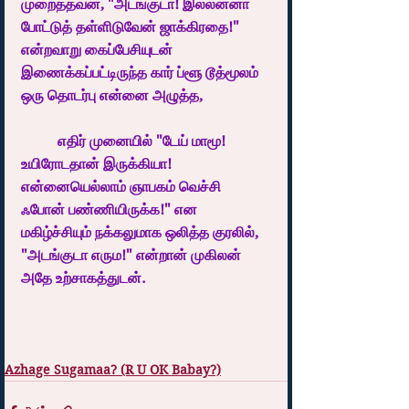
முறைத்தவன், "அடங்குடா! இல்லன்னா 
போட்டுத் தள்ளிடுவேன் ஜாக்கிரதை!" 
என்றவாறு கைப்பேசியுடன் 
இணைக்கப்பட்டிருந்த கார் ப்ளூ டூத்மூலம் 
ஒரு தொடர்பு என்னை அழுத்த, 
	எதிர் முனையில் "டேய் மாமூ! 
உயிரோடதான் இருக்கியா! 
என்னையெல்லாம் ஞாபகம் வெச்சி 
ஃபோன் பண்ணியிருக்க!" என 
மகிழ்ச்சியும் நக்கலுமாக ஒலித்த குரலில், 
"அடங்குடா எரும!" என்றான் முகிலன் 
அதே உற்சாகத்துடன்.
Azhage Sugamaa? (R U OK Babay?)