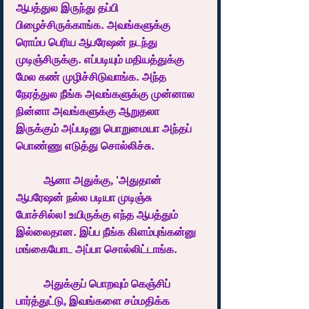
ஆபத்துல இருந்து தப்பி 
பிழைச்சிருக்காங்க. அவங்களுக்கு 
ரொம்ப பெரிய ஆபரேஷன் நடந்து 
முடிஞ்சிருக்கு. எப்படியும் மதியத்துக்கு 
மேல கண் முழிச்சிடுவாங்க. அந்த 
நேரத்துல நீங்க அவங்களுக்கு முன்னால 
நின்னா அவங்களுக்கு ஆறுதலா 
இருக்கும் அப்படினு பொறுமையா அந்தப் 
பொண்ணு எடுத்து சொல்லிச்சு.
	ஆனா அதுக்கு, 'அதுதான் 
ஆபரேஷன் நல்ல படியா முடிஞ்சு 
போச்சில்ல! உயிருக்கு எந்த ஆபத்தும் 
இல்லைதான. இப்ப நீங்க கிளம்புங்கன்னு 
மங்கையோட அப்பா சொல்லிட்டாங்க.
	அதுக்குப் பொறவும் கெஞ்சிப் 
பார்த்துட்டு, இவங்களை சம்மதிக்க 