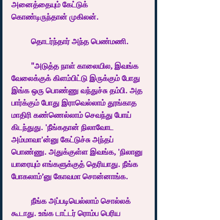
அனைத்தையும் கேட்டுக் 
கொண்டிருந்தான் முகிலன்.
	தொடர்ந்தார் அந்த பெண்மணி. 
	"அடுத்த நாள் காலையில, இவங்க 
வேலைக்குக் கிளம்பிட்டு இருக்கும் போது 
இங்க ஒரு பொண்ணு வந்துச்சு தம்பி. அத 
பார்க்கும் போது இராவெல்லாம் தூங்காத 
மாதிரி கண்ணெல்லாம் செவந்து போய் 
கிடந்துது. 'நீங்கதான் நிலாவோட 
அம்மாவா'ன்னு கேட்டுச்சு அந்தப் 
பொண்ணு. அதுக்குள்ள இவங்க, 'நிலானு 
யாரையும் எங்களுக்குத் தெரியாது. நீங்க 
போகலாம்’னு கோவமா சொன்னாங்க.
	நீங்க அப்படியெல்லாம் சொல்லக் 
கூடாது. உங்க டாட்டர் ரொம்ப பெரிய 