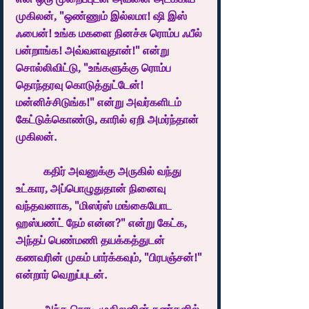
முகிலன், "ஒண்ணும் இல்லமா! ஷி இஸ் 
ஃபைன்! உங்க மகளை நினச்சு ரொம்ப ஃபீல் 
பன்றாங்க! அவ்வளவுதான்!" என்று 
சொல்லிவிட்டு, "உங்களுக்கு ரொம்ப 
தொந்தரவு கொடுத்துட்டேன்! 
மன்னிச்சிடுங்க!" என்று அவர்களிடம் 
கேட்டுக்கொண்டு, காரில் ஏறி அமர்ந்தான் 
முகிலன். 
	கதிர் அவனுக்கு அருகில் வந்து 
உட்கார, அப்பொழுதுதான் நினைவு 
வந்தவனாக, "மிஸர்ஸ் மங்கையோட 
ஹஸ்பண்ட் நேம் என்ன?" என்று கேட்க, 
அந்தப் பெண்மணி தயக்கத்துடன் 
கணவரின் முகம் பார்க்கவும், "பிரபஞ்சன்!" 
என்றார் வெறுப்புடன். 