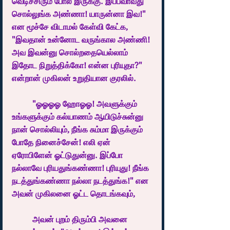
வெடிச்சிரும் போல இருக்கு. இப்பவாவது 
சொல்லுங்க அண்ணா! யாருன்னா இவ!" 
என மூச்சே விடாமல் கேள்வி கேட்க, 
"இவதான் உன்னோட வருங்கால அண்ணி! 
அவ இவன்னு சொல்றதையெல்லாம் 
இதோட நிறுத்திக்கோ! என்ன புரியுதா?" 
என்றான் முகிலன் உறுதியான குரலில்.
	"ஓஓஓஓ ஹோஓஓ! அவளுக்கும் 
உங்களுக்கும் கல்யாணம் ஆயிடுச்சுன்னு 
நான் சொல்லியும், நீங்க சும்மா இருக்கும் 
போதே நினைச்சேன்! எலி ஏன் 
ஏரோபிளேன் ஓட்டுதுன்னு. இப்போ 
நல்லாவே புரியதுங்கண்ணா! புரியுது! நீங்க 
நடத்துங்கண்ணா நல்லா நடத்துங்க!" என 
அவன் முகிலனை ஓட்ட தொடங்கவும், 
	அவன் புறம் திரும்பி அவனை 