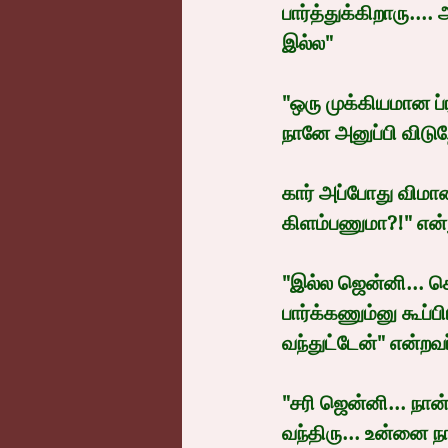
பார்த்துக்கிறாரு...
இல்ல"
"ஒரு முக்கியமான ப
நானே அனுப்பி விடுற
கார் அப்போது விமான
கிளம்பணுமா?!" என்ற
"இல்ல ஜென்னி... 
பார்க்கணும்னு கூப
வந்துட்டேன்" என்றவ
"சரி ஜென்னி... நான் 
வந்திரு... உன்னை 