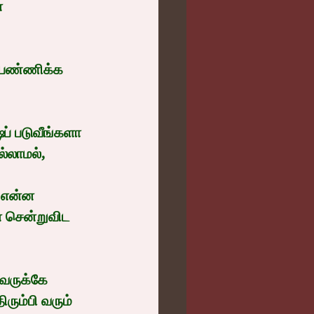
் 
 பண்ணிக்க 
் படுவீங்களா 
்லாமல்,
 என்ன 
் சென்றுவிட 
வருக்கே 
ிரும்பி வரும் 