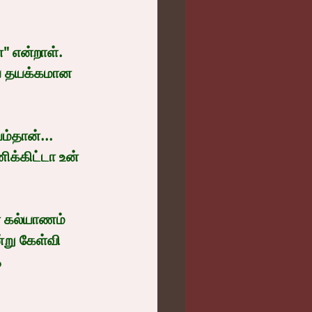
" என்றாள். 
யை தயக்கமான 
்தான்...  
க்கிட்டா உன் 
் கல்யாணம் 
று கேள்வி 
 