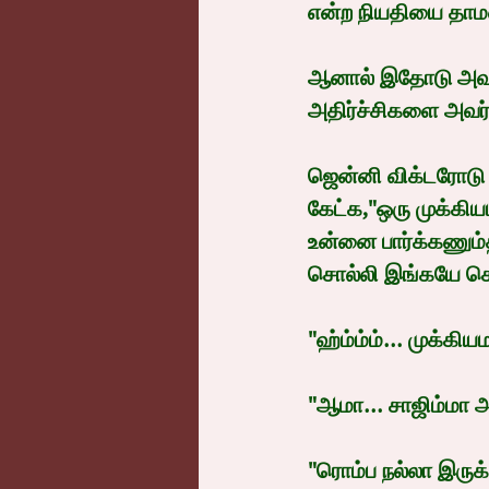
என்ற நியதியை தாம
ஆனால் இதோடு அவர் 
அதிர்ச்சிகளை அவர
ஜென்னி விக்டரோடு க
கேட்க,"ஒரு முக்கிய
உன்னை பார்க்கணும்
சொல்லி இங்கயே செ
"ஹ்ம்ம்ம்... முக்கி
"ஆமா... சாஜிம்மா 
"ரொம்ப நல்லா இருக