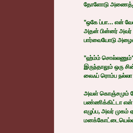
தோளோடு அணைத்து உ
"ஒகே ப்பா... என் வே
அதன் பின்னர் அவர்
பார்வையோடு அழைக்க
"ஹ்ம்ம் சொல்லணும்” 
இருந்தாலும் ஒரு ச
லைஃப் ரொம்ப நல்லா இ
அவள் கொஞ்சமும் யோ
பண்ணிக்கிட்டா என்
எழுப்ப, அவர் முகம்
மனக்கோட்டையெல்லா