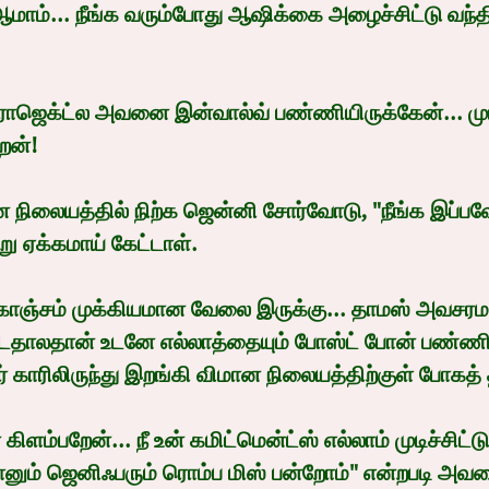
. ஆமாம்... நீங்க வரும்போது ஆஷிக்கை அழைச்சிட்டு வந்த
்ராஜெக்ட்ல அவனை இன்வால்வ் பண்ணியிருக்கேன்... முட
ேன்!
 நிலையத்தில் நிற்க ஜென்னி சோர்வோடு, "நீங்க இப்பவ
ு ஏக்கமாய் கேட்டாள்.
கொஞ்சம் முக்கியமான வேலை இருக்கு... தாமஸ் அவசரம
்பிடதாலதான் உடனே எல்லாத்தையும் போஸ்ட் போன் பண்ணிட
ர் காரிலிருந்து இறங்கி விமான நிலையத்திற்குள் போகத்
கிளம்பறேன்... நீ உன் கமிட்மென்ட்ஸ் எல்லாம் முடிச்சிட்டு
நானும் ஜெனிஃபரும் ரொம்ப மிஸ் பன்றோம்" என்றபடி அவ