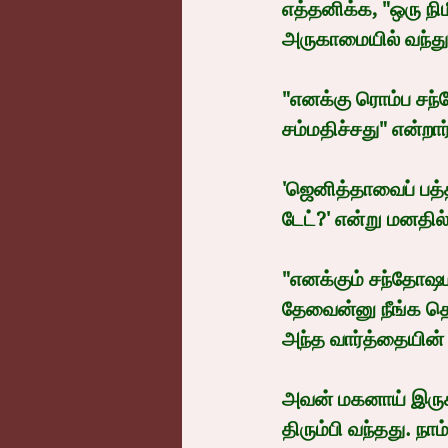
எத்தனிக்க, "ஒரு நி
அருகாமையில் வந்து 
"எனக்கு ரொம்ப சந்
சம்மதிச்சது" என்றார
'ஜெனித்தாவைப் பத்
டேட்?' என்று மன
"எனக்கும் சந்தோஷம
தேவைன்னு நீங்க தெர
அந்த வார்த்தையின்
அவன் மகனாய் இருக்
திரும்பி வந்தது. நாம