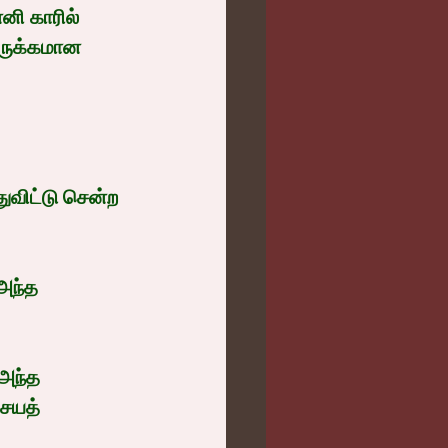
ி காரில் 
ெருக்கமான 
ுவிட்டு சென்ற 
அந்த 
அந்த 
ையத் 