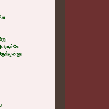
ில 
்று 
 அவளுக்கே 
ுக்குன்னு 
் 