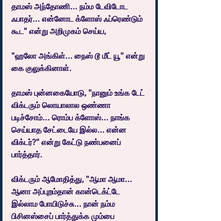
தாமஸ் அந்தோணி... நம்ம டேவிடோட 
ஃபாதர்... என்னோட க்ளோஸ் ஃப்ரெண்டும் 
கூட" என்று அறிமுகம் செய்ய,
"ஹலோ அங்கிள்... நைஸ் டூ மீட் யூ" என்று 
கை குலுக்கினாள்.
தாமஸ் புன்னகையோடு, "நானும் உங்க டேட் 
விக்டரும் லொயாலால ஒண்ணா 
படிச்சோம்... ரொம்ப க்ளோஸ்... நாங்க 
செய்யாத சேட்டையே இல்ல... என்ன 
விக்டர்?" என்று கேட்டு நண்பனைப் 
பார்த்தார்.
விக்டரும் ஆமோதித்து, "ஆமா ஆமா... 
ஆனா அப்புறம்தான் கான்டெக்ட்டே 
இல்லாம போயிடுச்சு... நான் நம்ம 
பிசினஸ்சைப் பார்த்துக்க மும்பை 