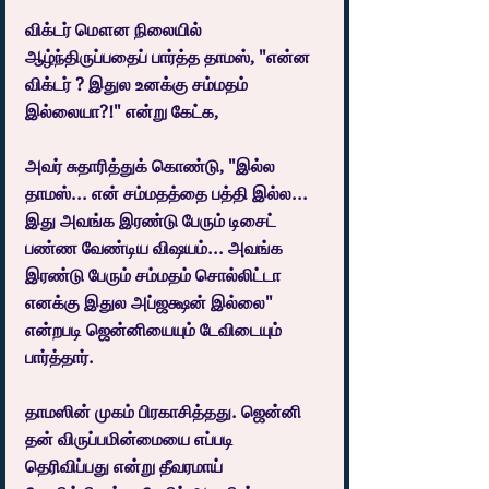
விக்டர் மௌன நிலையில் 
ஆழ்ந்திருப்பதைப் பார்த்த தாமஸ், "என்ன 
விக்டர் ? இதுல உனக்கு சம்மதம் 
இல்லையா?!" என்று கேட்க,
அவர் சுதாரித்துக் கொண்டு, "இல்ல 
தாமஸ்... என் சம்மதத்தை பத்தி இல்ல... 
இது அவங்க இரண்டு பேரும் டிசைட் 
பண்ண வேண்டிய விஷயம்... அவங்க 
இரண்டு பேரும் சம்மதம் சொல்லிட்டா 
எனக்கு இதுல அப்ஜக்ஷன் இல்லை" 
என்றபடி ஜென்னியையும் டேவிடையும் 
பார்த்தார்.
தாமஸின் முகம் பிரகாசித்தது. ஜென்னி 
தன் விருப்பமின்மையை எப்படி 
தெரிவிப்பது என்று தீவரமாய் 