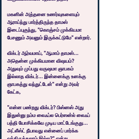
மகனின் அத்தனை உணர்வுகளையும் 
ஆராய்ந்து பார்த்திருந்த தாமஸ் 
இடைப்புகுந்து, "கொஞ்சம் முக்கியமா 
பேசணும் அவனும் இருக்கட்டுமே" என்றார்.
விக்டர் ஆர்வமாய், "ஆமாம் தாமஸ்... 
அதென்ன முக்கியமான விஷயம்? 
அதுவும் முப்பது வருஷமா ஞாபகம் 
இல்லாத விக்டர்... இன்னைக்கு உனக்கு 
ஞாபகத்து வந்துட்டேன்" என்று அவர் 
கேட்க,
"என்ன பண்றது விக்டர்? பிஸ்னஸ் அது 
இதுன்னு நம்ம லைஃப்ல பெர்ஸன்ல் லைஃப் 
பத்தி யோசிக்கவே முடிய மாட்டேங்குது... 
அட்லீஸ்ட் நீயாவது என்னைப் பார்க்க 
வந்திருக்கலாம் இல்ல?" என்று 