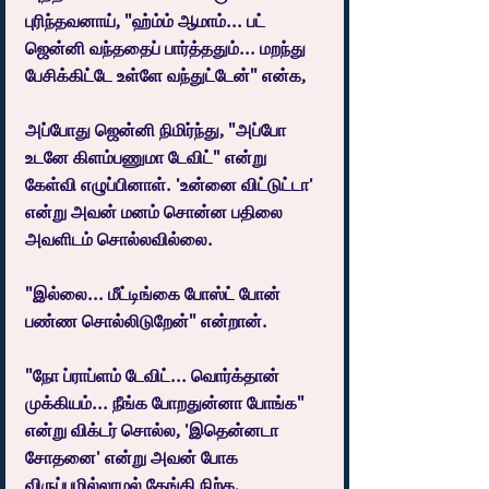
புரிந்தவனாய், "ஹ்ம்ம் ஆமாம்... பட் 
ஜென்னி வந்ததைப் பார்த்ததும்... மறந்து 
பேசிக்கிட்டே உள்ளே வந்துட்டேன்" என்க,
அப்போது ஜென்னி நிமிர்ந்து, "அப்போ 
உடனே கிளம்பணுமா டேவிட்" என்று 
கேள்வி எழுப்பினாள். 'உன்னை விட்டுட்டா' 
என்று அவன் மனம் சொன்ன பதிலை 
அவளிடம் சொல்லவில்லை.
"இல்லை... மீட்டிங்கை போஸ்ட் போன் 
பண்ண சொல்லிடுறேன்" என்றான்.
"நோ ப்ராப்ளம் டேவிட்... வொர்க்தான் 
முக்கியம்... நீங்க போறதுன்னா போங்க" 
என்று விக்டர் சொல்ல, 'இதென்னடா 
சோதனை' என்று அவன் போக 
விருப்பமில்லாமல் தேங்கி நிற்க,