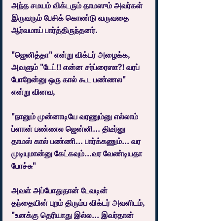
அந்த சமயம் விக்டரும் தாமஸும் அவர்கள் 
இருவரும் பேசிக் கொண்டு வருவதை 
ஆர்வமாய் பார்த்திருந்தனர்.
"ஜெனித்தா" என்று விக்டர் அழைக்க, 
அவளும் "டேட்!! என்ன சர்ப்ரைஸா?! வரப் 
போறேன்னு ஒரு கால் கூட பண்ணல" 
என்று வினவ,
"நானும் முன்னாடியே வரணும்னு எல்லாம் 
ப்ளான் பண்ணல ஜென்னி... திடீர்னு 
தாமஸ் கால் பண்ணி... பார்க்கணும்... வர 
முடியுமான்னு கேட்கவும்...வர வேண்டியதா 
போச்சு"
அவள் அப்போதுதான் டேவடின் 
தந்தையின் புறம் திரும்ப விக்டர் அவளிடம், 
"உனக்கு தெரியாது இல்ல... இவர்தான் 