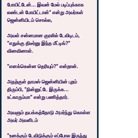
போயிட்டேன்... இவன் மேல் படிப்புக்காக 
லண்டன் போயிட்டான்" என்று அவர்கள் 
ஜென்னியிடம் சொல்ல,
அவள் சன்னமான குரலில் டேவிடிடம், 
"எதுக்கு திடீர்னு இந்த மீட்டிங்?" 
வினவினாள்.
"எனக்கென்ன தெரியும்?" என்றான்.
அதற்குள் தாமஸ் ஜென்னியின் புறம் 
திரும்பி, "நின்னுட்டே இருக்க... 
உட்காரும்மா" என்று பணித்தார்.
அவளும் தயக்கத்தோடு அமர்ந்து கொள்ள 
அவர் அவளிடம்
"உனக்கும் டேவிடுக்கும் எப்போல இருந்து 