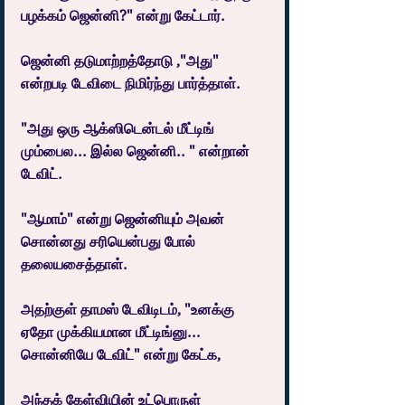
பழக்கம் ஜென்னி?" என்று கேட்டார்.
ஜென்னி தடுமாற்றத்தோடு ,"அது" 
என்றபடி டேவிடை நிமிர்ந்து பார்த்தாள்.
"அது ஒரு ஆக்ஸிடென்டல் மீட்டிங் 
மும்பைல... இல்ல ஜென்னி.. " என்றான் 
டேவிட்.
"ஆமாம்" என்று ஜென்னியும் அவன் 
சொன்னது சரியென்பது போல் 
தலையசைத்தாள்.
அதற்குள் தாமஸ் டேவிடிடம், "உனக்கு 
ஏதோ முக்கியமான மீட்டிங்னு... 
சொன்னியே டேவிட்" என்று கேட்க,
அந்தக் கேள்வியின் உட்பொருள் 