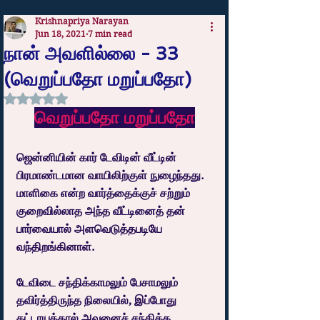
Krishnapriya Narayan
Jun 18, 2021
7 min read
நான் அவளில்லை - 33
(வெறுப்பதோ மறுப்பதோ)
Rated NaN out of 5 stars.
வெறுப்பதோ மறுப்பதோ
ஜென்னியின் கார் டேவிடின் வீட்டின் 
பிரமாண்டமான வாயிலிற்குள் நுழைந்தது. 
மாளிகை என்ற வார்த்தைக்குச் சற்றும் 
குறைவில்லாத அந்த வீட்டினைத் தன் 
பார்வையால் அளவெடுத்தபடியே 
வந்திறங்கினாள்.
டேவிடை சந்திக்காமலும் பேசாமலும் 
தவிர்த்திருந்த நிலையில், இப்போது 
கட்டாயத்தால் அவனைச் சந்திக்க 