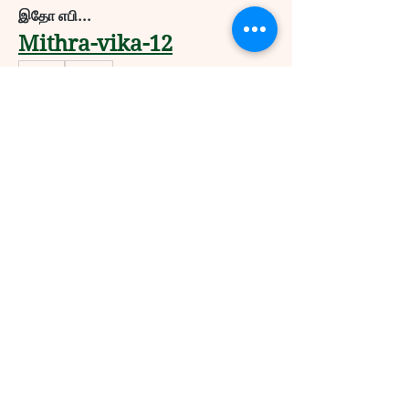
இதோ எபி...
Mithra-vika-12
10
10
0
3414
כתיבת תגובה...
About
Welcome! Have a look around and
join the conversations.
Members
usajcs75
Follow
usajcs75
Krishnapriya Narayan
Follow
dkmadhu.intouch
Follow
dkmadhu.intouch